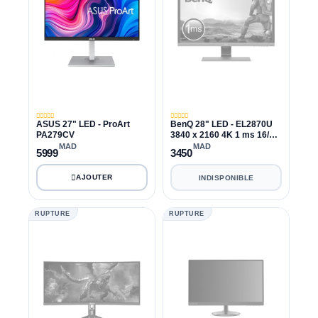
ASUS 27" LED - ProArt
BenQ 28" LED - EL2870U
PA279CV
3840 x 2160 4K 1 ms 16/9
Dalle TN FreeSync HDR -
MAD
MAD
5999
3450
HDMI 2.0/DisplayPort
INDISPONIBLE
RUPTURE
RUPTURE