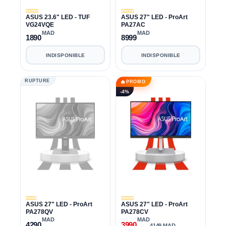
ASUS 23.6" LED - TUF
ASUS 27" LED - ProArt
VG24VQE
PA27AC
MAD
MAD
1890
8999
INDISPONIBLE
INDISPONIBLE
RUPTURE
🔥
PROMO
-4%
ASUS 27" LED - ProArt
ASUS 27" LED - ProArt
PA278QV
PA278CV
MAD
MAD
4290
3990
4149 MAD