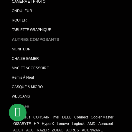
CAMERA ET PHOTO
ONDULEUR
ROUTER
TABLETTE GRAPHIQUE
AUTRES COMPOSANTS
MONITEUR
CHAISE GAMER
MAC ET ACCESSOIRE
Remis À Neuf
CASQUE & MICRO
WEBCAMS
Marques
MSI
Asus
CORSAIR
Intel
DELL
Connect
Cooler Master
GIGABYTE
HP
HyperX
Lenovo
Logteck
AMD
Aerocool
ACER
AOC
RAZER
ZOTAC
AORUS
ALIENWARE