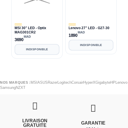
MSI 30" LED - Optix
Lenovo 27" LED - G27-30
MAG301CR2
MAD
1890
MAD
3690
INDISPONIBLE
INDISPONIBLE
MSI
ASUS
Razer
Logitech
Corsair
HyperX
Gigabyte
HP
Lenovo
NOS MARQUES :
Samsung
NZXT
LIVRAISON
GARANTIE
GRATUITE