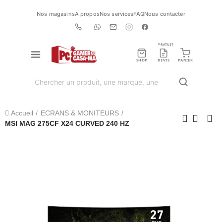
Nos magasins
A propos
Nos services
FAQ
Nous contacter
GRATUIT
SHOP
DEVIS
PANIER
Accueil
ECRANS & MONITEURS
MSI MAG 275CF X24 CURVED 240 HZ