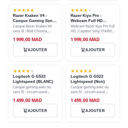
★
★
★
★
★
★
★
★
★
★
Razer Kraken V4 -
Razer Kiyo Pro -
Casque Gaming Sans
Webcam Full HD
Fil - RGB Chroma -
1080p - Capteur Sony
Casque Razer Kraken V4
Webcam Razer Kiyo Pro Full
USB/Bluetooth - 70h -
sans fil : RGB Chroma,
STARVIS HDR - USB
HD : Capteur Sony STARVIS
pilotes TriForce 40mm,
pour faible luminosité, HDR,
TriForce 40mm
3.0
1 999,00 MAD
1 999,00 MAD
USB/Bluetooth 5.2, micro
1080p, champ vision
HyperClear, 70h autonomie,
réglable, USB 3.0.
AJOUTER
AJOUTER
coussinets mémoire forme,
Streaming et visio pro.
350g. TYPE…
RÉSOLUTION V…
★
★
★
★
★
★
★
★
★
★
Logitech G G522
Logitech G G522
Lightspeed (BLANC)
Lightspeed (Noir)
Casque gaming avec ou
Casque gaming avec ou
sans fil - circum-aural
sans fil - circum-aural
fermé - technologie sans fil
fermé - technologie sans fil
1 499,00 MAD
1 499,00 MAD
Lightspeed/Bluetooth -
Lightspeed/Bluetooth -
microphone
microphone
AJOUTER
AJOUTER
omnidirectionnel -
omnidirectionnel -
rétroéclairage RVB
rétroéclairage RVB
LightSync …
LightSync …