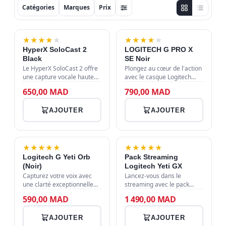
Catégories
Marques
Prix
★
★
★
★
★
NOUVEAU
★
★
★
★
★
HyperX SoloCast 2
LOGITECH G PRO X
Black
SE Noir
Le HyperX SoloCast 2 offre
Plongez au cœur de l'action
une capture vocale haute
avec le casque Logitech
résolution 24-bit / 96kHz
PRO X SE, conçu pour les
650,00 MAD
790,00 MAD
avec un capteur de
pros avec ses drivers PRO-
sourdine tactile et un pied
G 50 mm et son micro
AJOUTER
AJOUTER
réglable, idéal pour le
cardioïde à condensateur.
streamin…
Caracté…
★
★
★
★
★
★
★
★
★
★
Logitech G Yeti Orb
Pack Streaming
(Noir)
Logitech Yeti GX
Capturez votre voix avec
Lancez-vous dans le
une clarté exceptionnelle
streaming avec le pack
grâce au microphone
Logitech Yeti GX, un
590,00 MAD
1 490,00 MAD
Logitech G Yeti Orb, idéal
microphone USB
pour le streaming et la
dynamique haute
AJOUTER
AJOUTER
création de contenu.
performance doté du RGB