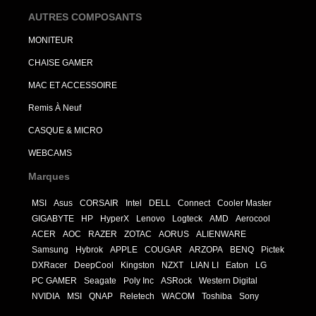
AUTRES COMPOSANTS
MONITEUR
CHAISE GAMER
MAC ET ACCESSOIRE
Remis À Neuf
CASQUE & MICRO
WEBCAMS
Marques
MSI
Asus
CORSAIR
Intel
DELL
Connect
Cooler Master
GIGABYTE
HP
HyperX
Lenovo
Logteck
AMD
Aerocool
ACER
AOC
RAZER
ZOTAC
AORUS
ALIENWARE
Samsung
Hybrok
APPLE
COUGAR
ARZOPA
BENQ
Pictek
DXRacer
DeepCool
Kingston
NZXT
LIAN LI
Eaton
LG
PC GAMER
Seagate
Poly Inc
ASRock
Western Digital
NVIDIA
MSI
QNAP
Reletech
WACOM
Toshiba
Sony