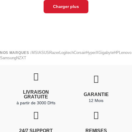
Charger plus
MSI
ASUS
Razer
Logitech
Corsair
HyperX
Gigabyte
HP
Lenovo
NOS MARQUES :
Samsung
NZXT
LIVRAISON
GARANTIE
GRATUITE
12 Mois
à partir de 3000 DHs
24/7 SUPPORT
REMISES