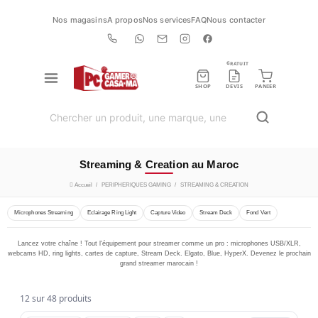
Nos magasins
A propos
Nos services
FAQ
Nous contacter
GRATUIT
SHOP
DEVIS
PANIER
Streaming & Creation au Maroc
Accueil
PERIPHERIQUES GAMING
STREAMING & CREATION
Microphones Streaming
Eclairage Ring Light
Capture Video
Stream Deck
Fond Vert
Lancez votre chaîne ! Tout l'équipement pour streamer comme un pro : microphones USB/XLR,
webcams HD, ring lights, cartes de capture, Stream Deck. Elgato, Blue, HyperX. Devenez le prochain
grand streamer marocain !
12 sur 48 produits