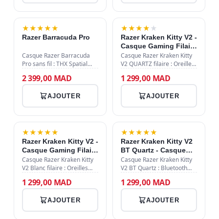
Caractéristiqu…
LIGHTSYNC, conçu pour
une qualité audi…
★
★
★
★
★
★
★
★
★
★
Razer Barracuda Pro
Razer Kraken Kitty V2 -
Casque Gaming Filaire
USB - Oreilles Chat
Casque Razer Barracuda
Casque Razer Kraken Kitty
Pro sans fil : THX Spatial
RGB - 7.1 Surround -
V2 QUARTZ filaire : Oreilles
Audio, TriForce 50mm, ANC
chat RGB Chroma, pilotes
Quartz
2 399,00 MAD
1 299,00 MAD
hybride, RF
TriForce 40mm, 7.1
2.4GHz/Bluetooth, micro
surround, micro HyperClear
AJOUTER
AJOUTER
antibruit, coussinets
cardioïde, USB, coussinets
mémoire forme, PC/conso…
hybr…
★
★
★
★
★
★
★
★
★
★
Razer Kraken Kitty V2 -
Razer Kraken Kitty V2
Casque Gaming Filaire
BT Quartz - Casque
USB - Oreilles Chat
Gaming Sans Fil -
Casque Razer Kraken Kitty
Casque Razer Kraken Kitty
RGB - 7.1 Surround -
V2 Blanc filaire : Oreilles
Oreilles Chat RGB -
V2 BT Quartz : Bluetooth
chat RGB Chroma, pilotes
5.2, pilotes 40mm, oreilles
Blanc
Rose - 40h
1 299,00 MAD
1 299,00 MAD
TriForce 40mm, 7.1
chat RGB illuminées,
surround, micro HyperClear
microphone intégré, 40h
AJOUTER
AJOUTER
cardioïde, USB, coussinets
autonomie, coussinets
hybri…
tissu/simil…