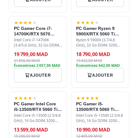
-9%
-3%
★
★
★
★
★
★
★
★
★
★
PC Gamer Core i7-
PC Gamer Ryzen 9
14700K/RTX 5070
5900X/RTX 5060 Ti
12GB/32GB DDR4/1TB
16GB/32GB DDR4/1TB
Intel Core i7-14700K
Ryzen 9 5900X (3.7/4.8
SSD
(3.4/5.6 GHz), 32 Go DDR4
SSD
GHz), 32 Go DDR4 3200
3600 MHz, SSD NVMe 1 To
MHz, SSD NVMe 1 To PCIe
19 799,00 MAD
18 790,00 MAD
Gen4, MSI GeForce RTX
4.0, RTX 5060 Ti 16 Go,
21 856,00 MAD
19 432,00 MAD
5070 12 Go, watercooling
watercooling 240mm,
Économisez 2 057,00 MAD
Économisez 642,00 MAD
240mm, alimentation 750W
alimentation 750W 80+
80+ Bronze, bo…
Bronze, Wi-Fi 6E, boît…
AJOUTER
AJOUTER
-11%
-11%
★
★
★
★
★
★
★
★
★
★
PC Gamer Intel Core
PC Gamer i5-
i5-13500/RTX 5060 Ti
13500/RTX 5060 Ti
16GB/16GB
8GB/16GB
Intel Core i5-13500 (2.5/4.8
Intel Core i5-13500 (2.5/4.8
DDR4/512GB SSD
GHz), 16 Go DDR4 3200
DDR4/512GB SSD
GHz), 16 Go DDR4 3200
MHz, SSD 512 Go NVMe
MHz, SSD 512 Go NVMe
13 599,00 MAD
10 990,00 MAD
PCIe 4.0, ASUS Dual RTX
PCIe 4.0, MSI GeForce RTX
15 206,00 MAD
12 405,00 MAD
5060 Ti 16 Go GDDR7,
5060 Ti 8 Go, Aircooler