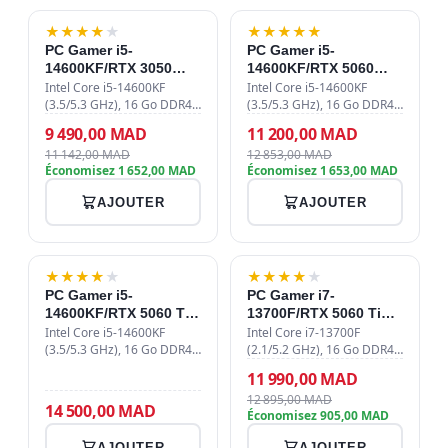
-15%
-13%
★
★
★
★
★
★
★
★
★
★
PC Gamer i5-
PC Gamer i5-
14600KF/RTX 3050
14600KF/RTX 5060
6GB/16GB DDR4/1TB
8GB/16GB DDR4/1TB
Intel Core i5-14600KF
Intel Core i5-14600KF
SSD
(3.5/5.3 GHz), 16 Go DDR4
SSD
(3.5/5.3 GHz), 16 Go DDR4
3200 MHz Kingston, SSD
3200 MHz, SSD NVMe 1 To
9 490,00 MAD
11 200,00 MAD
NVMe Samsung PM9C1 1
PCIe 4.0, RTX 5060 8 Go,
11 142,00 MAD
12 853,00 MAD
To PCIe 4.0, GIGABYTE
watercooling 240mm ARGB,
Économisez 1 652,00 MAD
Économisez 1 653,00 MAD
GeForce RTX 3050
alimentation 750W 80+
WINDFORCE OC V2 6 Go,
Bronze, boîti…
AJOUTER
AJOUTER
wate…
-7%
★
★
★
★
★
NOUVEAU
★
★
★
★
★
PC Gamer i5-
PC Gamer i7-
14600KF/RTX 5060 Ti
13700F/RTX 5060 Ti
16GB/16GB DDR4/1TB
8GB/16GB
Intel Core i5-14600KF
Intel Core i7-13700F
SSD
(3.5/5.3 GHz), 16 Go DDR4
DDR4/512GB SSD
(2.1/5.2 GHz), 16 Go DDR4
3200 MHz CL22, SSD NVMe
3000 MHz, SSD NVMe 512
11 990,00 MAD
1 To PCIe 4.0, RTX 5060 Ti
Go Gen4, MSI RTX 5060 Ti 8
12 895,00 MAD
16 Go GDDR7, watercooling
Go Ventus 2X OC Plus, MSI
14 500,00 MAD
Économisez 905,00 MAD
240mm ARGB, alimentation
MAG Core Frozr AA13
750W 80…
Blanc, aliment…
AJOUTER
AJOUTER