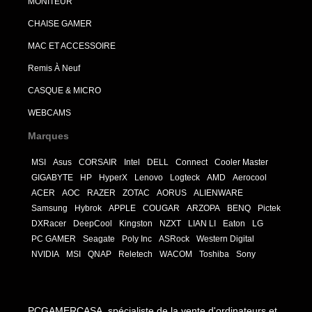
MONITEUR
CHAISE GAMER
MAC ET ACCESSOIRE
Remis À Neuf
CASQUE & MICRO
WEBCAMS
Marques
MSI
Asus
CORSAIR
Intel
DELL
Connect
Cooler Master
GIGABYTE
HP
HyperX
Lenovo
Logteck
AMD
Aerocool
ACER
AOC
RAZER
ZOTAC
AORUS
ALIENWARE
Samsung
Hybrok
APPLE
COUGAR
ARZOPA
BENQ
Pictek
DXRacer
DeepCool
Kingston
NZXT
LIAN LI
Eaton
LG
PC GAMER
Seagate
Poly Inc
ASRock
Western Digital
NVIDIA
MSI
QNAP
Reletech
WACOM
Toshiba
Sony
PCGAMERCASA, spécialiste de la vente d'ordinateurs et