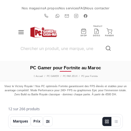
Nos magasins
A propos
Nos services
FAQ
Nous contacter
GRATUIT
SHOP
DEVIS
PANIER
PC Gamer pour Fortnite au Maroc
Accueil
PC GAMER
PC PAR JEUX
PC pour Fortnite
Visez le Victory Royale ! Nos PC optimisés Fortnite garantissent des FPS élevés et stables pour un
avantage compétitif. Mode Performance pour 240+ FPS ou graphismes Epic pour l'immersion totale.
Zero Build ou Battle Royale classique - dominez chaque partie. À partir de 4500 DH.
12 sur 266 produits
Marques
Prix