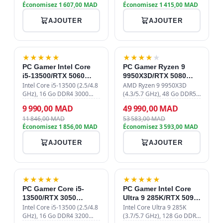
Économisez 1 607,00 MAD
Économisez 1 415,00 MAD
ventirad Connect Frost
Connect, alimentation
ARGB, alimentatio…
750W 80 PLUS …
AJOUTER
AJOUTER
-16%
-7%
★
★
★
★
★
★
★
★
★
★
PC Gamer Intel Core
PC Gamer Ryzen 9
i5-13500/RTX 5060
9950X3D/RTX 5080
8GB/16GB
16GB/48GB DDR5/4TB
Intel Core i5-13500 (2.5/4.8
AMD Ryzen 9 9950X3D
DDR4/512GB SSD
GHz), 16 Go DDR4 3000
SSD
(4.3/5.7 GHz), 48 Go DDR5
MHz, SSD 512 Go Gen4,
6000 MHz, SSD NVMe 4 To,
9 990,00 MAD
49 990,00 MAD
ASUS Dual RTX 5060 8 Go
ASUS ProArt RTX 5080 16
11 846,00 MAD
53 583,00 MAD
GDDR7, aircooler Connect
Go GDDR7, watercooling
Économisez 1 856,00 MAD
Économisez 3 593,00 MAD
Frost FRGB, alimentation
360mm, alimentation
750W 80+ B…
1000W 80+ Platinum,…
AJOUTER
AJOUTER
-17%
-5%
★
★
★
★
★
★
★
★
★
★
PC Gamer Core i5-
PC Gamer Intel Core
13500/RTX 3050
Ultra 9 285K/RTX 5090
8GB/16GB
32GB/128GB
Intel Core i5-13500 (2.5/4.8
Intel Core Ultra 9 285K
DDR4/512GB SSD
GHz), 16 Go DDR4 3200
DDR5/1TB SSD
(3.7/5.7 GHz), 128 Go DDR5