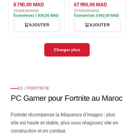
MHz, SSD 512 Go NVMe
6000 MHz, SSD NVMe 1 To
8 790,00 MAD
67 990,00 MAD
PCIe 4.0, ASUS Dual RTX
PCIe 4.0, RTX 5090 32 Go
10 626,00 MAD
71 932,00 MAD
3050 8 Go GDDR6,
GDDR7, watercooling MSI
Économisez 1 836,00 MAD
Économisez 3 942,00 MAD
refroidissement Connect
MAG CORELIQUID A15 360,
Frost ARGB, alimenta…
alimentat…
AJOUTER
AJOUTER
Charger plus
01 / FORTNITE
PC Gamer pour Fortnite au Maroc
Fortnite récompense la fréquence d’images : plus
elle est haute et stable, plus vous réagissez vite en
construction et en combat.