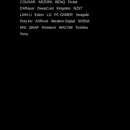
COUGAR
ARZOPA
BENQ
Pictek
DXRacer
DeepCool
Kingston
NZXT
LIAN LI
Eaton
LG
PC GAMER
Seagate
Poly Inc
ASRock
Western Digital
NVIDIA
MSI
QNAP
Reletech
WACOM
Toshiba
Sony