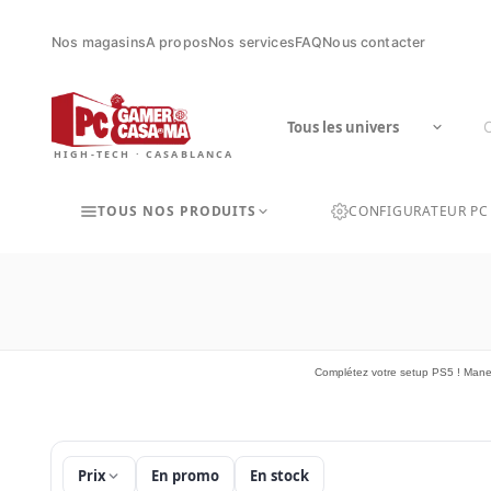
Nos magasins
A propos
Nos services
FAQ
Nous contacter
HIGH-TECH · CASABLANCA
TOUS NOS PRODUITS
CONFIGURATEUR PC
Complétez votre setup PS5 ! Manet
Prix
En promo
En stock