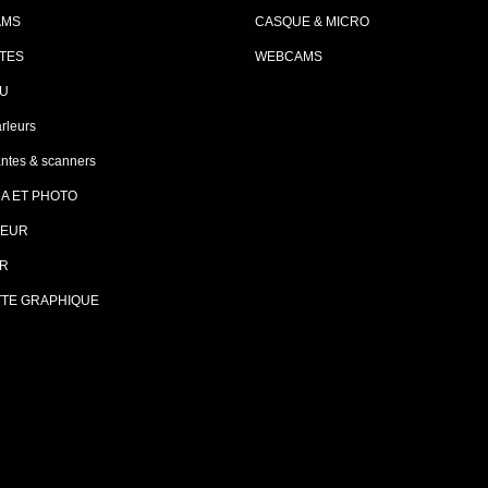
AMS
CASQUE & MICRO
TES
WEBCAMS
U
rleurs
ntes & scanners
A ET PHOTO
EUR
R
TTE GRAPHIQUE