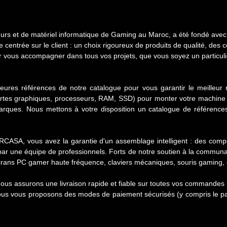
s et de matériel informatique de Gaming au Maroc, a été fondé avec l
entrée sur le client : un choix rigoureux de produits de qualité, des co
ur vous accompagner dans tous vos projets, que vous soyez un particuli
lleures références de notre catalogue pour vous garantir le meilleur 
artes graphiques, processeurs, RAM, SSD) pour monter votre machine
rques. Nous mettons à votre disposition un catalogue de référence
ASA, vous avez la garantie d'un assemblage intelligent : des compos
par une équipe de professionnels. Forts de notre soutien à la comm
crans PC gamer haute fréquence, claviers mécaniques, souris gaming, c
ous assurons une livraison rapide et fiable sur toutes vos commandes p
nous vous proposons des modes de paiement sécurisés (y compris le pai