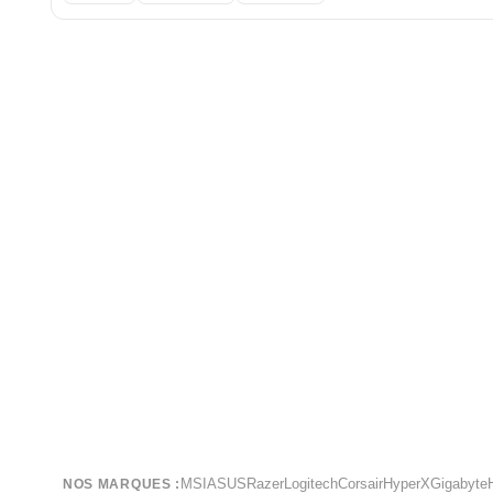
MSI
ASUS
Razer
Logitech
Corsair
HyperX
Gigabyte
NOS MARQUES :