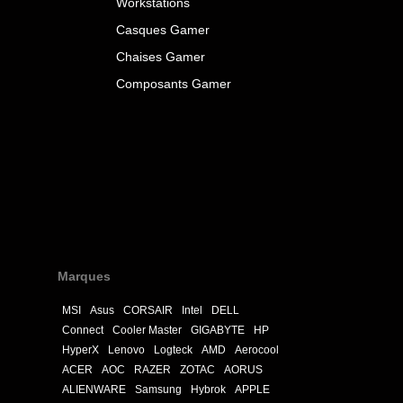
Workstations
Casques Gamer
Chaises Gamer
Composants Gamer
Marques
MSI
Asus
CORSAIR
Intel
DELL
Connect
Cooler Master
GIGABYTE
HP
HyperX
Lenovo
Logteck
AMD
Aerocool
ACER
AOC
RAZER
ZOTAC
AORUS
ALIENWARE
Samsung
Hybrok
APPLE