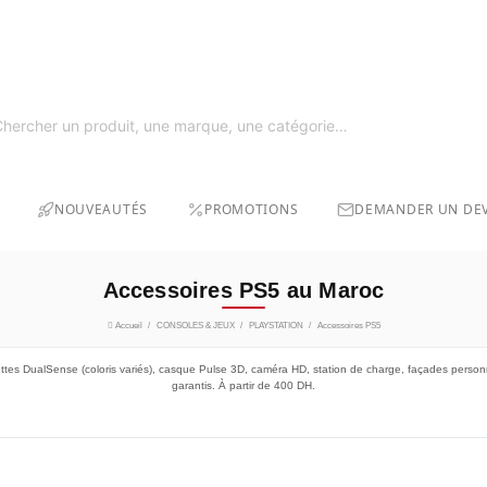
SOLDE
GRAT
NOUVEAUTÉS
PROMOTIONS
DEMANDER UN DEV
Accessoires PS5 au Maroc
Accueil
CONSOLES & JEUX
PLAYSTATION
Accessoires PS5
tes DualSense (coloris variés), casque Pulse 3D, caméra HD, station de charge, façades personna
garantis. À partir de 400 DH.