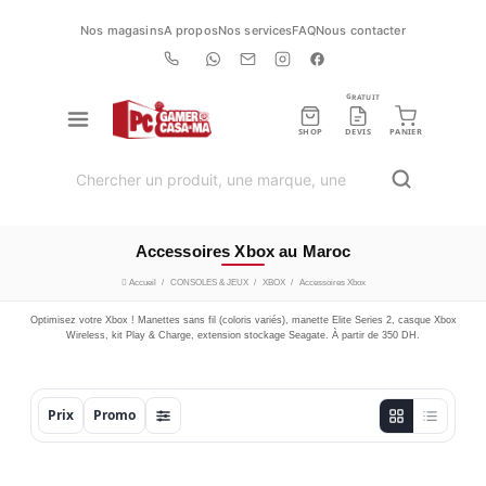
Nos magasins
A propos
Nos services
FAQ
Nous contacter
GRATUIT
SHOP
DEVIS
PANIER
Accessoires Xbox au Maroc
Accueil
CONSOLES & JEUX
XBOX
Accessoires Xbox
Optimisez votre Xbox ! Manettes sans fil (coloris variés), manette Elite Series 2, casque Xbox
Wireless, kit Play & Charge, extension stockage Seagate. À partir de 350 DH.
Prix
Promo