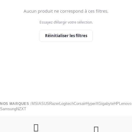
Aucun produit ne correspond à ces filtres.
Essayez d’élargir votre sélection.
Réinitialiser les filtres
MSI
ASUS
Razer
Logitech
Corsair
HyperX
Gigabyte
HP
Lenovo
NOS MARQUES :
Samsung
NZXT