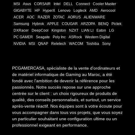
MSI
Asus
CORSAIR
Intel
DELL
Connect
Cooler Master
GIGABYTE
HP
HyperX
Lenovo
Logteck
AMD
Aerocool
ACER
AOC
RAZER
ZOTAC
AORUS
ALIENWARE
Samsung
Hybrok
APPLE
COUGAR
ARZOPA
BENQ
Pictek
DXRacer
DeepCool
Kingston
NZXT
LIAN LI
Eaton
LG
PC GAMER
Seagate
Poly Inc
ASRock
Western Digital
NVIDIA
MSI
QNAP
Reletech
WACOM
Toshiba
Sony
PCGAMERCASA, spécialiste de la vente d'ordinateurs et
de matériel informatique de Gaming au Maroc, a été
fondé avec l'ambition de devenir la référence pour les
passionnés. Notre succès repose sur une approche
centrée sur le client : un choix rigoureux de produits de
qualité, des conseils personnalisés, et surtout, un service
après-vente réactif. Nos équipes sont à votre écoute pour
vous accompagner dans tous vos projets, que vous soyez
un particulier souhaitant une configuration ultime ou un
professionnel exigeant en performance.