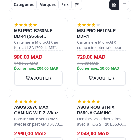
Catégories
Marques
Prix
-17%
-6%
★
★
★
★
★
★
★
★
★
★
MSI PRO B760M-E
MSI PRO H610M-E
DDR4 (Socket
DDR4
LGA1700)
Carte mère Micro-ATX au
Carte mère Micro-ATX
format LGA1700, la MSI
compacte optimisée pour
PRO B760M-E DDR4
processeurs Intel Core 12e,
990,00 MAD
729,00 MAD
supporte les processeurs
13e et 14e génération.
1 190,00 MAD
779,00 MAD
Intel Core 12e, 13e et 14e
Équipée du chipset Intel
Économisez 200,00 MAD
Économisez 50,00 MAD
génération. Équipée d'un
H610, elle supporte jusqu'à
slot M.2 PCIe 4.…
64 Go de…
AJOUTER
AJOUTER
★
★
★
★
★
★
★
★
★
★
ASUS X870 MAX
ASUS ROG STRIX
GAMING WIFI7 White
B550-A GAMING
Boostez votre setup AM5
Dominez vos adversaires
avec le chipset AMD X870.
avec la ROG STRIX B550-A
Profitez de la DDR5 haute
GAMING. Chipset B550,
2 990,00 MAD
2 049,00 MAD
vitesse, du Wi-Fi 7 ultra-
socket AM4 pour Ryzen