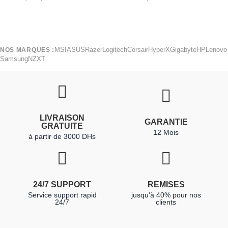
MSI
ASUS
Razer
Logitech
Corsair
HyperX
Gigabyte
HP
Lenovo
NOS MARQUES :
Samsung
NZXT
LIVRAISON
GARANTIE
GRATUITE
12 Mois
à partir de 3000 DHs
24/7 SUPPORT
REMISES
Service support rapid
jusqu'à 40% pour nos
24/7
clients