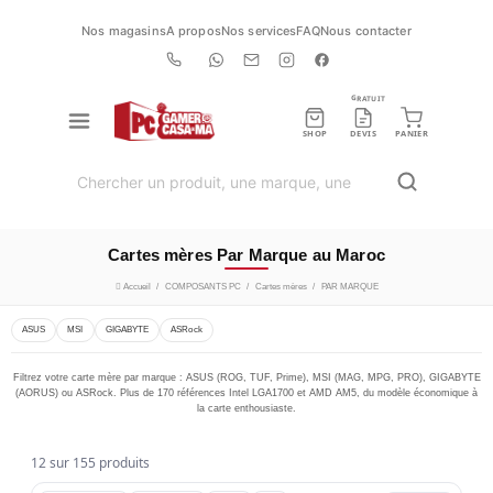
Nos magasins
A propos
Nos services
FAQ
Nous contacter
GRATUIT
SHOP
DEVIS
PANIER
Cartes mères Par Marque au Maroc
Accueil
COMPOSANTS PC
Cartes mères
PAR MARQUE
ASUS
MSI
GIGABYTE
ASRock
Filtrez votre carte mère par marque : ASUS (ROG, TUF, Prime), MSI (MAG, MPG, PRO), GIGABYTE
(AORUS) ou ASRock. Plus de 170 références Intel LGA1700 et AMD AM5, du modèle économique à
la carte enthousiaste.
12 sur 155 produits