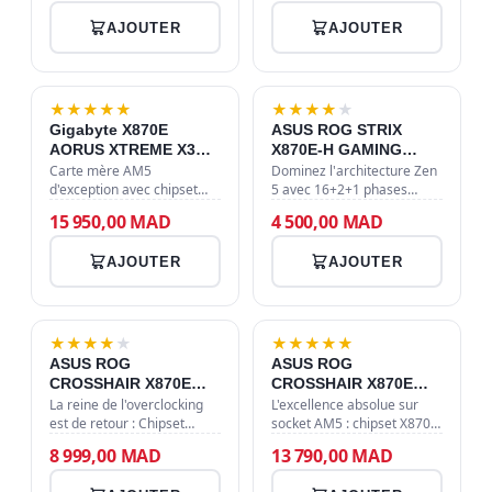
de 4 slots PCIe 5.0 x16,
Ryzen sur socket AM4,
AJOUTER
AJOUTER
2048 Go de RAM DDR5 ECC
supportant la DDR4 et
8000 M…
offrant un slot NVMe PC…
★
★
★
★
★
★
★
★
★
★
Gigabyte X870E
ASUS ROG STRIX
AORUS XTREME X3D
X870E-H GAMING
AI TOP
WIFI7
Carte mère AM5
Dominez l'architecture Zen
d'exception avec chipset
5 avec 16+2+1 phases
AMD X870E, écran LCD 5"
d'alimentation, le support
15 950,00 MAD
4 500,00 MAD
Wi-Fi 7, double Ethernet 10
DDR5 8000+ MT/s, le PCIe
GbE et technologie X3D
5.0 intégral et une
AJOUTER
AJOUTER
Turbo Mode 2.0 optimisée
connectivité futuriste
par IA pour les p…
incluant le Wi…
★
★
★
★
★
★
★
★
★
★
ASUS ROG
ASUS ROG
CROSSHAIR X870E
CROSSHAIR X870E
APEX
EXTREME
La reine de l'overclocking
L'excellence absolue sur
est de retour : Chipset
socket AM5 : chipset X870E,
X870E, 18+2+2 phases
support DDR5 9000 MHz
8 999,00 MAD
13 790,00 MAD
d'alimentation, DDR5
(OC), Wi-Fi 7, Dual LAN
jusqu'à 9600+ MT/s et Wi-Fi
10GbE/5GbE et 5 slots M.2