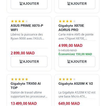
rapide, de l'USB 4.0 et d'un
5000, support DDR4 jusqu'à
AJOUTER
AJOUTER
slot M.2 PCIe 5.0 pour des…
128 Go et compatibilité
SLI/Crossfire…
-3%
★
★
★
★
★
★
★
★
★
★
ASUS PRIME X870-P
Gigabyte X870E
WIFI
AORUS PRO
Libérez la puissance des
Carte mère AM5 de pointe
Ryzen 9000 avec l'ASUS
avec Chipset X870E,
PRIME X870-P WIFI. PCIe
support DDR5 6400 MHz,
4 999,00 MAD
5.0, DDR5 8000+ MT/s, Wi-
Wi-Fi 7 ultra-rapide et slots
5 149,00 MAD
Fi 7 ultra-rapide et ports
PCIe 5.0 pour GPU et SSD
2 899,00 MAD
Économisez 150,00 MAD
USB4 40Gbps pour une
NVMe de nouvelle
station de t…
génération. Carac…
AJOUTER
AJOUTER
★
★
★
★
★
★
★
★
★
★
Gigabyte TRX50 AI
Gigabyte A520M K V2
TOP
Station de travail ultime
La Gigabyte A520M K V2 est
supportant les processeurs
une base Micro-ATX
AMD Ryzen Threadripper
robuste et performante
13 499,00 MAD
649,00 MAD
PRO 9000/7000WX. Profitez
pour processeurs AMD