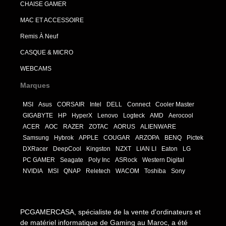
CHAISE GAMER
MAC ET ACCESSOIRE
Remis À Neuf
CASQUE & MICRO
WEBCAMS
Marques
MSI
Asus
CORSAIR
Intel
DELL
Connect
Cooler Master
GIGABYTE
HP
HyperX
Lenovo
Logteck
AMD
Aerocool
ACER
AOC
RAZER
ZOTAC
AORUS
ALIENWARE
Samsung
Hybrok
APPLE
COUGAR
ARZOPA
BENQ
Pictek
DXRacer
DeepCool
Kingston
NZXT
LIAN LI
Eaton
LG
PC GAMER
Seagate
Poly Inc
ASRock
Western Digital
NVIDIA
MSI
QNAP
Reletech
WACOM
Toshiba
Sony
PCGAMERCASA, spécialiste de la vente d'ordinateurs et
de matériel informatique de Gaming au Maroc, a été