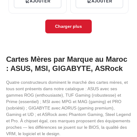
AJOUTER
AJOUTER
7. Conçue pour briser tous
pour dominer le gaming et
les recor…
l'IA. …
Charger plus
Cartes Mères par Marque au Maroc
: ASUS, MSI, GIGABYTE, ASRock
Quatre constructeurs dominent le marché des cartes mères, et
tous sont présents dans notre catalogue : ASUS avec ses
gammes ROG (enthousiaste), TUF Gaming (robustesse) et
Prime (essentiel) ; MSI avec MPG et MAG (gaming) et PRO
(sobriété) ; GIGABYTE avec AORUS (gaming premium),
Gaming et UD ; et ASRock avec Phantom Gaming, Steel Legend
et Pro. À chipset égal, ces marques proposent des équipements
proches — les différences se jouent sur le BIOS, la qualité des
VRM, le logiciel et le design.