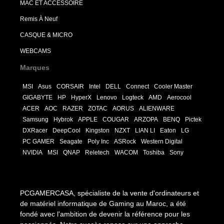
MAC ET ACCESSOIRE
Remis À Neuf
CASQUE & MICRO
WEBCAMS
Marques
MSI
Asus
CORSAIR
Intel
DELL
Connect
Cooler Master
GIGABYTE
HP
HyperX
Lenovo
Logteck
AMD
Aerocool
ACER
AOC
RAZER
ZOTAC
AORUS
ALIENWARE
Samsung
Hybrok
APPLE
COUGAR
ARZOPA
BENQ
Pictek
DXRacer
DeepCool
Kingston
NZXT
LIAN LI
Eaton
LG
PC GAMER
Seagate
Poly Inc
ASRock
Western Digital
NVIDIA
MSI
QNAP
Reletech
WACOM
Toshiba
Sony
PCGAMERCASA, spécialiste de la vente d'ordinateurs et
de matériel informatique de Gaming au Maroc, a été
fondé avec l'ambition de devenir la référence pour les