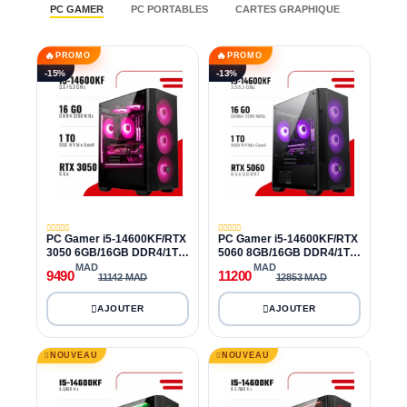
PC GAMER
PC PORTABLES
CARTES GRAPHIQUE
PROCE
🔥
🔥
PROMO
PROMO
-15%
-13%
PC Gamer i5-14600KF/RTX
PC Gamer i5-14600KF/RTX
3050 6GB/16GB DDR4/1TB
5060 8GB/16GB DDR4/1TB
SSD
SSD
MAD
MAD
9490
11200
11142 MAD
12853 MAD
NOUVEAU
NOUVEAU