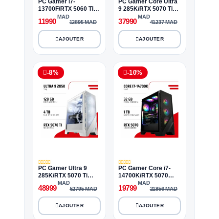
PC Gamer i7-
PC Gamer Core Ultra
13700F/RTX 5060 Ti
9 285K/RTX 5070 Ti
8GB/16GB
16GB/64GB
MAD
MAD
11990
37990
12895 MAD
41237 MAD
DDR4/512GB SSD
DDR5/4TB SSD
-8%
-10%
PC Gamer Ultra 9
PC Gamer Core i7-
285K/RTX 5070 Ti
14700K/RTX 5070
16GB/128GB
12GB/32GB
MAD
MAD
48999
19799
52795 MAD
21856 MAD
DDR5/4TB SSD
DDR4/1TB SSD