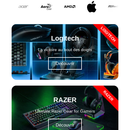
LOGITECH
Logitech
La victoire au bout des doigts
Découvrir
RAZER
RAZER
Ultimate Razer Gear for Gamers
Découvrir