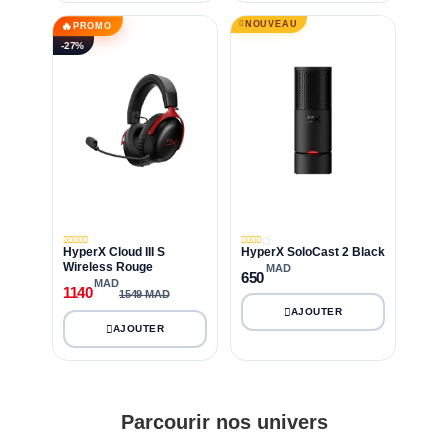
NOUVEAU
🔥
PROMO
-27%
HyperX Cloud III S
HyperX SoloCast 2 Black
Wireless Rouge
MAD
650
MAD
1140
1549 MAD
Parcourir nos univers