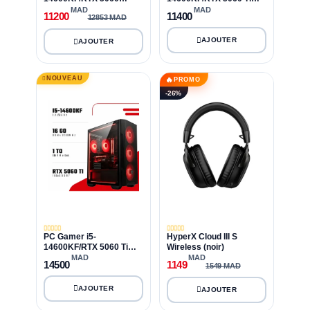
8GB/16GB DDR4/1TB
8GB/16GB DDR4/1TB
MAD
MAD
11200
11400
12853 MAD
SSD
SSD
NOUVEAU
🔥
PROMO
-26%
PC Gamer i5-
HyperX Cloud III S
14600KF/RTX 5060 Ti
Wireless (noir)
16GB/16GB DDR4/1TB
MAD
MAD
14500
1149
1549 MAD
SSD