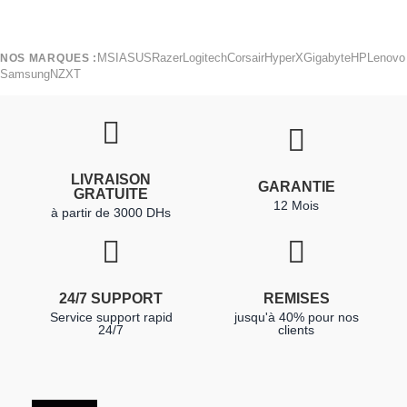
MSI
ASUS
Razer
Logitech
Corsair
HyperX
Gigabyte
HP
Lenovo
NOS MARQUES :
Samsung
NZXT
LIVRAISON
GARANTIE
GRATUITE
12 Mois
à partir de 3000 DHs
24/7 SUPPORT
REMISES
Service support rapid
jusqu'à 40% pour nos
24/7
clients