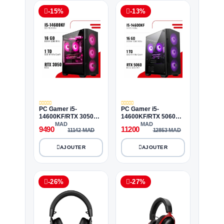
-15%
-13%
PC Gamer i5-
PC Gamer i5-
14600KF/RTX 3050
14600KF/RTX 5060
6GB/16GB DDR4/1TB
8GB/16GB DDR4/1TB
MAD
MAD
9490
11200
11142 MAD
12853 MAD
SSD
SSD
-26%
-27%