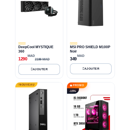
DeepCool MYSTIQUE
MSI PRO SHIELD M100P
360
Noir
MAD
MAD
1290
349
2199 MAD
NOUVEAU
🔥
PROMO
-15%