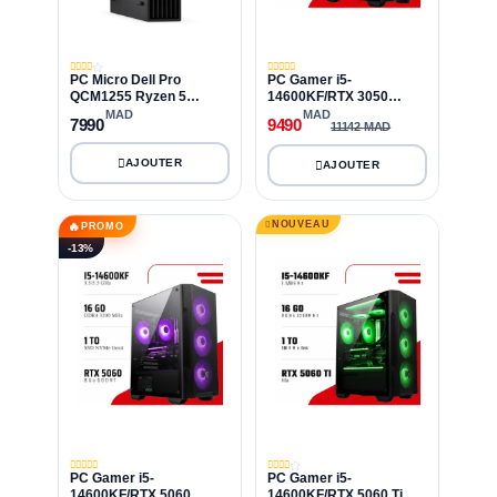
PC Micro Dell Pro
PC Gamer i5-
QCM1255 Ryzen 5
14600KF/RTX 3050
8500GE/16GB
6GB/16GB DDR4/1TB
MAD
MAD
7990
9490
11142 MAD
DDR5/512GB SSD
SSD
NOUVEAU
🔥
PROMO
-13%
PC Gamer i5-
PC Gamer i5-
14600KF/RTX 5060
14600KF/RTX 5060 Ti