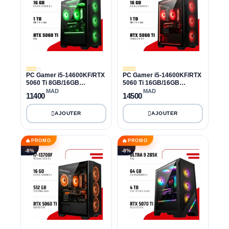
PC Gamer i5-14600KF/RTX
PC Gamer i5-14600KF/RTX
5060 Ti 8GB/16GB
5060 Ti 16GB/16GB
DDR4/1TB SSD
DDR4/1TB SSD
MAD
MAD
11400
14500
🔥
🔥
PROMO
PROMO
-8%
-8%