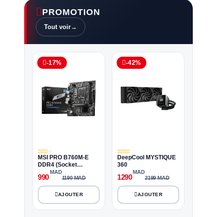
PROMOTION
Tout voir
→
-17%
-42%
MSI PRO B760M-E
DeepCool MYSTIQUE
DDR4 (Socket
360
LGA1700)
MAD
MAD
990
1290
1190 MAD
2199 MAD