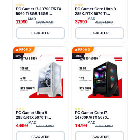
PC Gamer i7-13700F/RTX
PC Gamer Core Ultra 9
5060 Ti 8GB/16GB
285K/RTX 5070 Ti
DDR4/512GB SSD
16GB/64GB DDR5/4TB
MAD
MAD
11990
37990
12895 MAD
41237 MAD
SSD
🔥
🔥
PROMO
PROMO
-8%
-10%
PC Gamer Ultra 9
PC Gamer Core i7-
285K/RTX 5070 Ti
14700K/RTX 5070
16GB/128GB DDR5/4TB
12GB/32GB DDR4/1TB
MAD
MAD
48999
19799
52795 MAD
21856 MAD
SSD
SSD