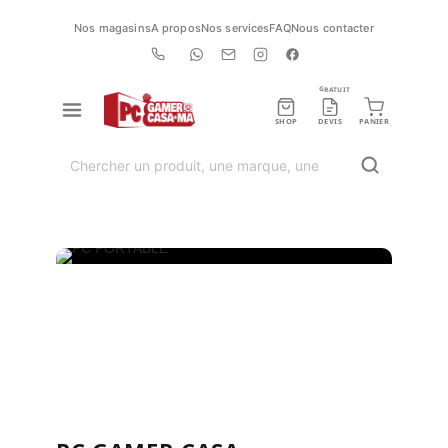
Nos magasins
A propos
Nos services
FAQ
Nous contacter
GRATUIT
SHOP
DEVIS
PANIER