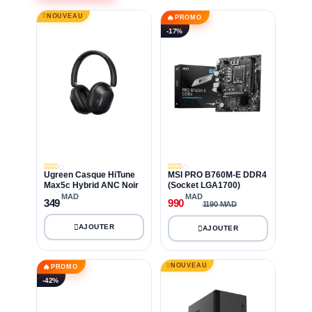
NOUVEAU
🔥
PROMO
-17%
Ugreen Casque HiTune
MSI PRO B760M-E DDR4
Max5c Hybrid ANC Noir
(Socket LGA1700)
MAD
MAD
349
990
1190 MAD
NOUVEAU
🔥
PROMO
-42%