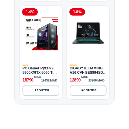
-4%
-8%
PC Gamer Ryzen 9
GIGABYTE GAMING
5900X/RTX 5060 Ti
A16 CVHI3ES894SD
16GB/32GB
Intel Core i7-13620H /
MAD
MAD
18790
12899
19432 MAD
13900 MAD
DDR4/1TB SSD
16Go DDR5 / 1To SSD
NVMe / RTX 5060 8Go
/ 16" FHD+ 165Hz