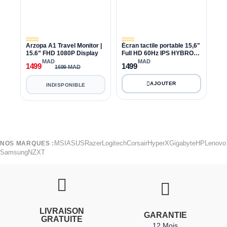
Arzopa A1 Travel Monitor |
Écran tactile portable 15,6"
15.6” FHD 1080P Display
Full HD 60Hz IPS HYBROK
HM15PT (HM15PT)
MAD
MAD
1499
1499
1699 MAD
INDISPONIBLE
MSI
ASUS
Razer
Logitech
Corsair
HyperX
Gigabyte
HP
Lenovo
NOS MARQUES :
Samsung
NZXT
LIVRAISON
GARANTIE
GRATUITE
12 Mois