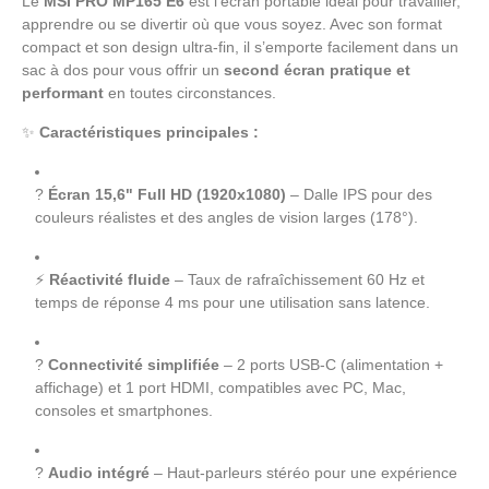
Le
MSI PRO MP165 E6
est l’écran portable idéal pour travailler,
apprendre ou se divertir où que vous soyez. Avec son format
compact et son design ultra-fin, il s’emporte facilement dans un
sac à dos pour vous offrir un
second écran pratique et
performant
en toutes circonstances.
✨
Caractéristiques principales :
?
Écran 15,6" Full HD (1920x1080)
– Dalle IPS pour des
couleurs réalistes et des angles de vision larges (178°).
⚡
Réactivité fluide
– Taux de rafraîchissement 60 Hz et
temps de réponse 4 ms pour une utilisation sans latence.
?
Connectivité simplifiée
– 2 ports USB-C (alimentation +
affichage) et 1 port HDMI, compatibles avec PC, Mac,
consoles et smartphones.
?
Audio intégré
– Haut-parleurs stéréo pour une expérience