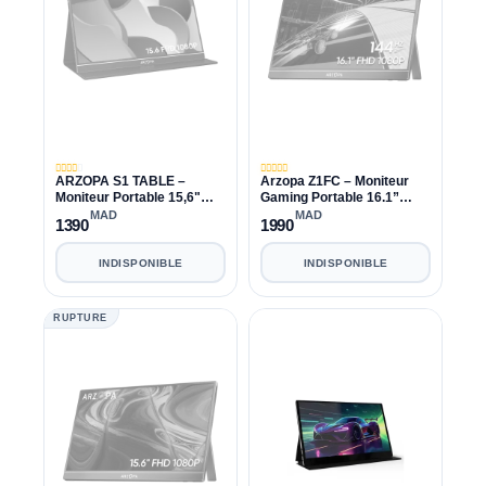
ARZOPA S1 TABLE –
Arzopa Z1FC – Moniteur
Moniteur Portable 15,6"
Gaming Portable 16.1”
FHD IPS (HDMI/USB-C, Eye
144Hz Full HD
MAD
MAD
1390
1990
Care, Compatible
PC/Mac/PS5/Xbox)
INDISPONIBLE
INDISPONIBLE
RUPTURE