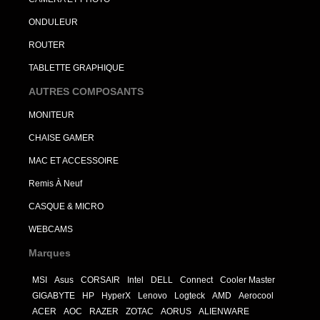
ONDULEUR
ROUTER
TABLETTE GRAPHIQUE
AUTRES COMPOSANTS
MONITEUR
CHAISE GAMER
MAC ET ACCESSOIRE
Remis À Neuf
CASQUE & MICRO
WEBCAMS
Marques
MSI
Asus
CORSAIR
Intel
DELL
Connect
Cooler Master
GIGABYTE
HP
HyperX
Lenovo
Logteck
AMD
Aerocool
ACER
AOC
RAZER
ZOTAC
AORUS
ALIENWARE