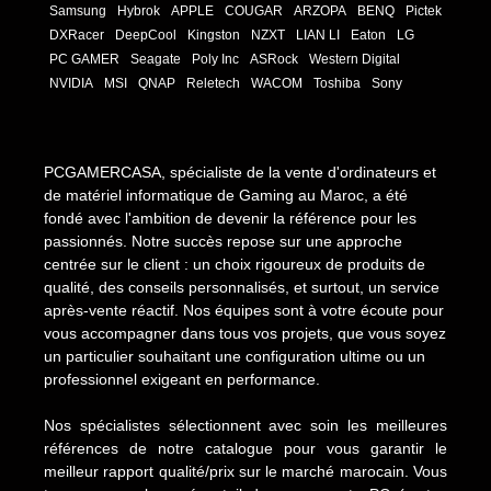
Samsung
Hybrok
APPLE
COUGAR
ARZOPA
BENQ
Pictek
DXRacer
DeepCool
Kingston
NZXT
LIAN LI
Eaton
LG
PC GAMER
Seagate
Poly Inc
ASRock
Western Digital
NVIDIA
MSI
QNAP
Reletech
WACOM
Toshiba
Sony
PCGAMERCASA, spécialiste de la vente d'ordinateurs et
de matériel informatique de Gaming au Maroc, a été
fondé avec l'ambition de devenir la référence pour les
passionnés. Notre succès repose sur une approche
centrée sur le client : un choix rigoureux de produits de
qualité, des conseils personnalisés, et surtout, un service
après-vente réactif. Nos équipes sont à votre écoute pour
vous accompagner dans tous vos projets, que vous soyez
un particulier souhaitant une configuration ultime ou un
professionnel exigeant en performance.
Nos spécialistes sélectionnent avec soin les meilleures
références de notre catalogue pour vous garantir le
meilleur rapport qualité/prix sur le marché marocain. Vous