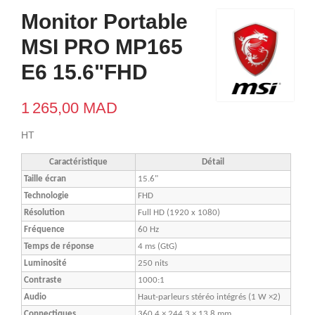
Monitor Portable
MSI PRO MP165
E6 15.6"FHD
1 265,00 MAD
HT
Caractéristique
Détail
Taille écran
15.6"
Technologie
FHD
Résolution
Full HD (1920 x 1080)
Fréquence
60 Hz
Temps de réponse
4 ms (GtG)
Luminosité
250 nits
Contraste
1000:1
Audio
Haut-parleurs stéréo intégrés (1 W ×2)
Connectiques
360,4 × 244,3 × 13,8 mm