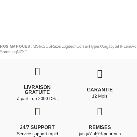
MSI
ASUS
Razer
Logitech
Corsair
HyperX
Gigabyte
HP
Lenovo
NOS MARQUES :
Samsung
NZXT
LIVRAISON
GARANTIE
GRATUITE
12 Mois
à partir de 3000 DHs
24/7 SUPPORT
REMISES
Service support rapid
jusqu'à 40% pour nos