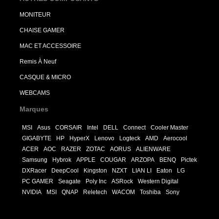
MONITEUR
CHAISE GAMER
MAC ET ACCESSOIRE
Remis À Neuf
CASQUE & MICRO
WEBCAMS
Marques
MSI
Asus
CORSAIR
Intel
DELL
Connect
Cooler Master
GIGABYTE
HP
HyperX
Lenovo
Logteck
AMD
Aerocool
ACER
AOC
RAZER
ZOTAC
AORUS
ALIENWARE
Samsung
Hybrok
APPLE
COUGAR
ARZOPA
BENQ
Pictek
DXRacer
DeepCool
Kingston
NZXT
LIAN LI
Eaton
LG
PC GAMER
Seagate
Poly Inc
ASRock
Western Digital
NVIDIA
MSI
QNAP
Reletech
WACOM
Toshiba
Sony