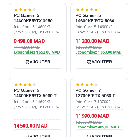
-15%
-13%
★
★
★
★
★
★
★
★
★
★
PC Gamer i5-
PC Gamer i5-
14600KF/RTX 3050
14600KF/RTX 5060
6GB/16GB DDR4/1TB
8GB/16GB DDR4/1TB
Intel Core i5-14600KF
Intel Core i5-14600KF
SSD
(3.5/5.3 GHz), 16 Go DDR4
SSD
(3.5/5.3 GHz), 16 Go DDR4
3200 MHz Kingston, SSD
3200 MHz, SSD NVMe 1 To
9 490,00 MAD
11 200,00 MAD
NVMe Samsung PM9C1 1
PCIe 4.0, RTX 5060 8 Go,
11 142,00 MAD
12 853,00 MAD
To PCIe 4.0, GIGABYTE
watercooling 240mm ARGB,
Économisez 1 652,00 MAD
Économisez 1 653,00 MAD
GeForce RTX 3050
alimentation 750W 80+
WINDFORCE OC V2 6 Go,
Bronze, boîti…
AJOUTER
AJOUTER
wate…
-7%
★
★
★
★
★
NOUVEAU
★
★
★
★
★
PC Gamer i5-
PC Gamer i7-
14600KF/RTX 5060 Ti
13700F/RTX 5060 Ti
16GB/16GB DDR4/1TB
8GB/16GB
Intel Core i5-14600KF
Intel Core i7-13700F
SSD
(3.5/5.3 GHz), 16 Go DDR4
DDR4/512GB SSD
(2.1/5.2 GHz), 16 Go DDR4
3200 MHz CL22, SSD NVMe
3000 MHz, SSD NVMe 512
11 990,00 MAD
1 To PCIe 4.0, RTX 5060 Ti
Go Gen4, MSI RTX 5060 Ti 8
12 895,00 MAD
16 Go GDDR7, watercooling
Go Ventus 2X OC Plus, MSI
14 500,00 MAD
Économisez 905,00 MAD
240mm ARGB, alimentation
MAG Core Frozr AA13
750W 80…
Blanc, aliment…
AJOUTER
AJOUTER