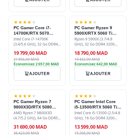
-9%
-3%
★
★
★
★
★
★
★
★
★
★
PC Gamer Core i7-
PC Gamer Ryzen 9
14700K/RTX 5070
5900X/RTX 5060 Ti
12GB/32GB DDR4/1TB
16GB/32GB DDR4/1TB
Intel Core i7-14700K
Ryzen 9 5900X (3.7/4.8
SSD
(3.4/5.6 GHz), 32 Go DDR4
SSD
GHz), 32 Go DDR4 3200
3600 MHz, SSD NVMe 1 To
MHz, SSD NVMe 1 To PCIe
19 799,00 MAD
18 790,00 MAD
Gen4, MSI GeForce RTX
4.0, RTX 5060 Ti 16 Go,
21 856,00 MAD
19 432,00 MAD
5070 12 Go, watercooling
watercooling 240mm,
Économisez 2 057,00 MAD
Économisez 642,00 MAD
240mm, alimentation 750W
alimentation 750W 80+
80+ Bronze, bo…
Bronze, Wi-Fi 6E, boît…
AJOUTER
AJOUTER
-13%
-11%
★
★
★
★
★
★
★
★
★
★
PC Gamer Ryzen 7
PC Gamer Intel Core
9800X3D/RTX 5080
i5-13500/RTX 5060 Ti
16GB/64GB DDR5/1TB
16GB/16GB
AMD Ryzen 7 9800X3D
Intel Core i5-13500 (2.5/4.8
SSD
(4.7/5.2 GHz), 64 Go DDR5
DDR4/512GB SSD
GHz), 16 Go DDR4 3200
6000 MHz CL30, SSD NVMe
MHz, SSD 512 Go NVMe
31 690,00 MAD
13 599,00 MAD
1 To PCIe 4.0, NVIDIA
PCIe 4.0, ASUS Dual RTX
36 423,00 MAD
15 206,00 MAD
GeForce RTX 5080 16 Go
5060 Ti 16 Go GDDR7,