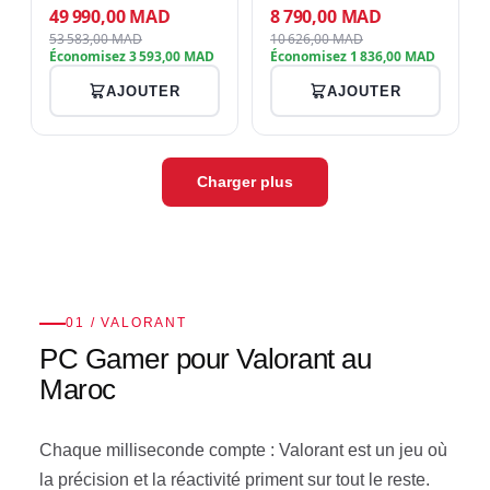
6000 MHz, SSD NVMe 4 To,
MHz, SSD 512 Go NVMe
49 990,00 MAD
8 790,00 MAD
ASUS ProArt RTX 5080 16
PCIe 4.0, ASUS Dual RTX
53 583,00 MAD
10 626,00 MAD
Go GDDR7, watercooling
3050 8 Go GDDR6,
Économisez 3 593,00 MAD
Économisez 1 836,00 MAD
360mm, alimentation
refroidissement Connect
1000W 80+ Platinum,…
Frost ARGB, alimenta…
AJOUTER
AJOUTER
Charger plus
01 / VALORANT
PC Gamer pour Valorant au
Maroc
Chaque milliseconde compte : Valorant est un jeu où
la précision et la réactivité priment sur tout le reste.