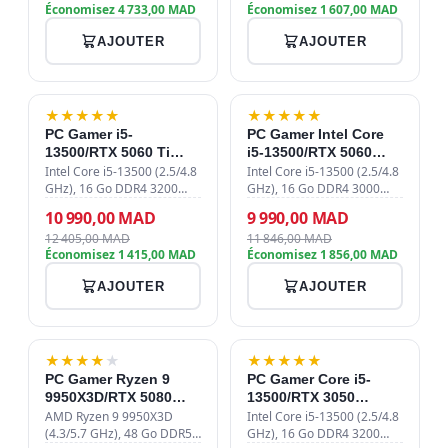
Économisez 4 733,00 MAD
Économisez 1 607,00 MAD
GDDR7, watercooling
ventirad Connect Frost
360mm, alimentation 10…
ARGB, alimentatio…
AJOUTER
AJOUTER
-11%
-16%
★
★
★
★
★
★
★
★
★
★
PC Gamer i5-
PC Gamer Intel Core
13500/RTX 5060 Ti
i5-13500/RTX 5060
8GB/16GB
8GB/16GB
Intel Core i5-13500 (2.5/4.8
Intel Core i5-13500 (2.5/4.8
DDR4/512GB SSD
GHz), 16 Go DDR4 3200
DDR4/512GB SSD
GHz), 16 Go DDR4 3000
MHz, SSD 512 Go NVMe
MHz, SSD 512 Go Gen4,
10 990,00 MAD
9 990,00 MAD
PCIe 4.0, MSI GeForce RTX
ASUS Dual RTX 5060 8 Go
12 405,00 MAD
11 846,00 MAD
5060 Ti 8 Go, Aircooler
GDDR7, aircooler Connect
Économisez 1 415,00 MAD
Économisez 1 856,00 MAD
Connect, alimentation
Frost FRGB, alimentation
750W 80 PLUS …
750W 80+ B…
AJOUTER
AJOUTER
-7%
-17%
★
★
★
★
★
★
★
★
★
★
PC Gamer Ryzen 9
PC Gamer Core i5-
9950X3D/RTX 5080
13500/RTX 3050
16GB/48GB DDR5/4TB
8GB/16GB
AMD Ryzen 9 9950X3D
Intel Core i5-13500 (2.5/4.8
SSD
(4.3/5.7 GHz), 48 Go DDR5
DDR4/512GB SSD
GHz), 16 Go DDR4 3200