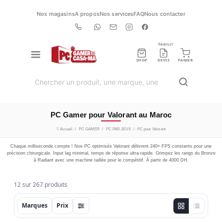
Nos magasins
A propos
Nos services
FAQ
Nous contacter
GRATUIT
SHOP
DEVIS
PANIER
PC Gamer pour Valorant au Maroc
Accueil
PC GAMER
PC PAR JEUX
PC pour Valorant
Chaque milliseconde compte ! Nos PC optimisés Valorant délivrent 240+ FPS constants pour une
précision chirurgicale. Input lag minimal, temps de réponse ultra-rapide. Grimpez les rangs du Bronze
à Radiant avec une machine taillée pour le compétitif. À partir de 4000 DH.
12 sur 267 produits
Marques
Prix