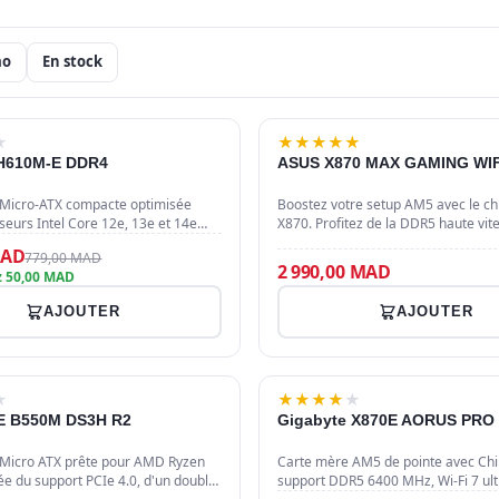
mo
En stock
-6%
★
★
★
★
★
★
H610M-E DDR4
ASUS X870 MAX GAMING WIF
Micro-ATX compacte optimisée
Boostez votre setup AM5 avec le c
seurs Intel Core 12e, 13e et 14e
X870. Profitez de la DDR5 haute vit
Équipée du chipset Intel H610, elle
Fi 7 ultra-rapide, de l'USB 4.0 et d'u
MAD
779,00 MAD
squ'à 64 Go de…
PCIe 5.0 pour des…
2 990,00 MAD
 50,00 MAD
AJOUTER
AJOUTER
★
★
★
★
★
★
 B550M DS3H R2
Gigabyte X870E AORUS PRO
Micro ATX prête pour AMD Ryzen
Carte mère AM5 de pointe avec Chi
ée du support PCIe 4.0, d'un double
support DDR5 6400 MHz, Wi-Fi 7 ult