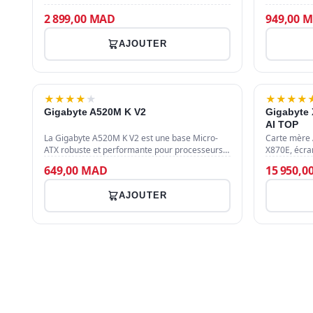
8000+ MT/s, Wi-Fi 7 ultra-rapide et ports USB4
emplacemen
40Gbps pour une station de t…
numérique 5
2 899,00 MAD
949,00 
AJOUTER
★
★
★
★
★
★
★
★
★
Gigabyte A520M K V2
Gigabyte
AI TOP
La Gigabyte A520M K V2 est une base Micro-
Carte mère 
ATX robuste et performante pour processeurs
X870E, écran
AMD Ryzen sur socket AM4, supportant la
GbE et tech
649,00 MAD
15 950,
DDR4 et offrant un slot NVMe PC…
optimisée p
AJOUTER