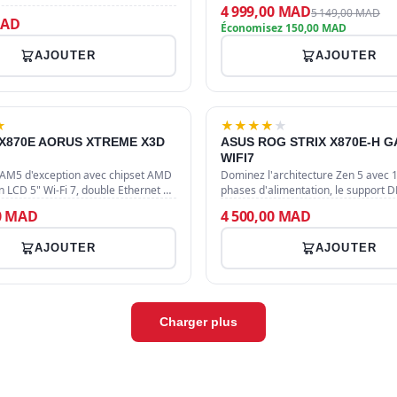
t M.2 NVMe et d'un VRM
slots PCIe 5.0 pour GPU et SSD NV
4 999,00 MAD
5 149,00 MAD
+3 phases pour une stabi…
nouvelle génération. Carac…
MAD
Économisez 150,00 MAD
AJOUTER
AJOUTER
★
★
★
★
★
★
 X870E AORUS XTREME X3D
ASUS ROG STRIX X870E-H 
WIFI7
AM5 d'exception avec chipset AMD
Dominez l'architecture Zen 5 avec
 LCD 5" Wi-Fi 7, double Ethernet 10
phases d'alimentation, le support
nologie X3D Turbo Mode 2.0
MT/s, le PCIe 5.0 intégral et une con
00 MAD
4 500,00 MAD
ar IA pour les p…
futuriste incluant le Wi…
AJOUTER
AJOUTER
Charger plus