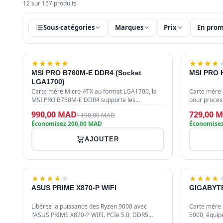
12 sur 157 produits
Sous-catégories
Marques
Prix
En pro
-17%
★
★
★
★
★
★
★
★
★
MSI PRO B760M-E DDR4 (Socket
MSI PRO 
LGA1700)
Carte mère Micro-ATX au format LGA1700, la
Carte mère 
MSI PRO B760M-E DDR4 supporte les
pour proces
processeurs Intel Core 12e, 13e et 14e
génération. 
990,00 MAD
729,00 
1 190,00 MAD
génération. Équipée d'un slot M.2 PCIe 4.…
supporte ju
Économisez 200,00 MAD
Économisez
AJOUTER
★
★
★
★
★
★
★
★
★
ASUS PRIME X870-P WIFI
GIGABYTE
Libérez la puissance des Ryzen 9000 avec
Carte mère 
l'ASUS PRIME X870-P WIFI. PCIe 5.0, DDR5
5000, équip