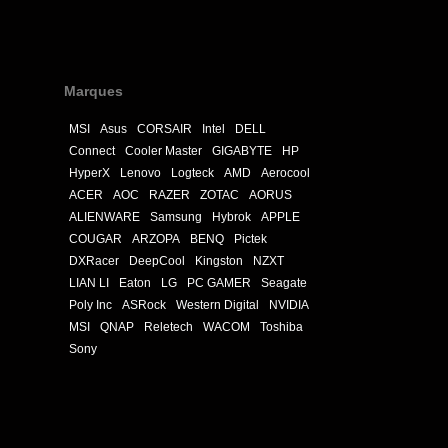
Marques
MSI
Asus
CORSAIR
Intel
DELL
Connect
Cooler Master
GIGABYTE
HP
HyperX
Lenovo
Logteck
AMD
Aerocool
ACER
AOC
RAZER
ZOTAC
AORUS
ALIENWARE
Samsung
Hybrok
APPLE
COUGAR
ARZOPA
BENQ
Pictek
DXRacer
DeepCool
Kingston
NZXT
LIAN LI
Eaton
LG
PC GAMER
Seagate
Poly Inc
ASRock
Western Digital
NVIDIA
MSI
QNAP
Reletech
WACOM
Toshiba
Sony