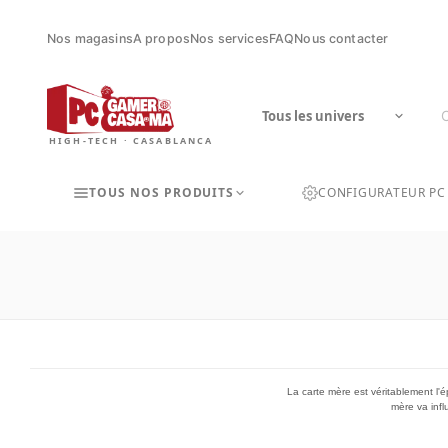
Nos magasins
A propos
Nos services
FAQ
Nous contacter
HIGH-TECH · CASABLANCA
TOUS NOS PRODUITS
CONFIGURATEUR PC
La carte mère est véritablement l'ép
mère va infl