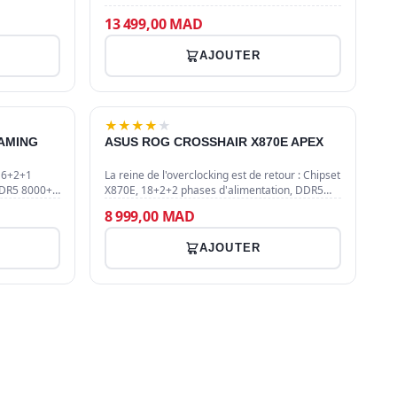
Me de
9000/7000WX. Profitez de 4 slots PCIe 5.0 x16,
2048 Go de RAM DDR5 ECC 8000 M…
13 499,00 MAD
AJOUTER
★
★
★
★
★
GAMING
ASUS ROG CROSSHAIR X870E APEX
 16+2+1
La reine de l'overclocking est de retour : Chipset
 DDR5 8000+
X870E, 18+2+2 phases d'alimentation, DDR5
nectivité
jusqu'à 9600+ MT/s et Wi-Fi 7. Conçue pour
8 999,00 MAD
briser tous les recor…
AJOUTER