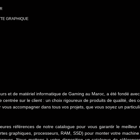
R
TTE GRAPHIQUE
s et de matériel informatique de Gaming au Maroc, a été fondé avec l
entrée sur le client : un choix rigoureux de produits de qualité, des co
ur vous accompagner dans tous vos projets, que vous soyez un particuli
lleures références de notre catalogue pour vous garantir le meilleur 
artes graphiques, processeurs, RAM, SSD) pour monter votre machine
rques. Nous mettons à votre disposition un catalogue de référence