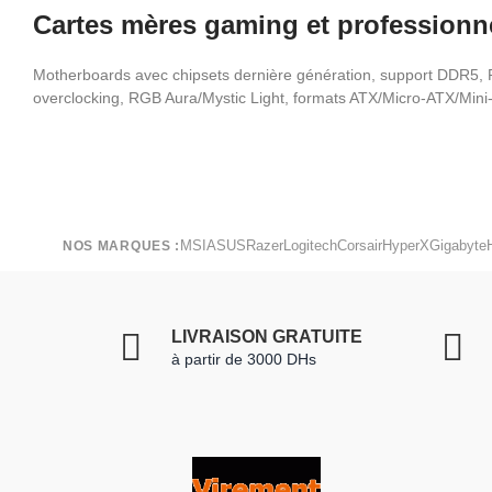
Cartes mères gaming et professionn
Motherboards avec chipsets dernière génération, support DDR5, 
overclocking, RGB Aura/Mystic Light, formats ATX/Micro-ATX/Mini
MSI
ASUS
Razer
Logitech
Corsair
HyperX
Gigabyte
NOS MARQUES :
LIVRAISON GRATUITE
à partir de 3000 DHs