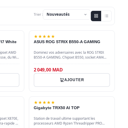
Trier :
★
★
★
★
★
I7 White
ASUS ROG STRIX B550-A GAMING
hipset AMD
Dominez vos adversaires avec la ROG STRIX
esse, du Wi-
B550-A GAMING. Chipset B550, socket AM4
n slot M.2
pour Ryzen 5000, support DDR4 jusqu'à 128 Go
et compatibilité SLI/Crossfire…
2 049,00 MAD
AJOUTER
-3%
★
★
★
★
★
Gigabyte TRX50 AI TOP
pset X870E,
Station de travail ultime supportant les
ra-rapide et
processeurs AMD Ryzen Threadripper PRO