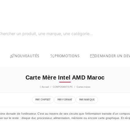
SOLDE
GRAT
NOUVEAUTÉS
PROMOTIONS
DEMANDER UN DEV
Carte Mère Intel AMD Maroc
Accueil
COMPOSANTS PC
Cartes mères
PAR CHIPSET
PAR FORMAT
PAR MARQUE
ine dorsale de l'ordinateur. C'est au travers de ses circuits que l'information transite d'un compo
uer sur le reste : disque dur, processeur, alimentation, mémoire ou encore carte graphique. Et ré