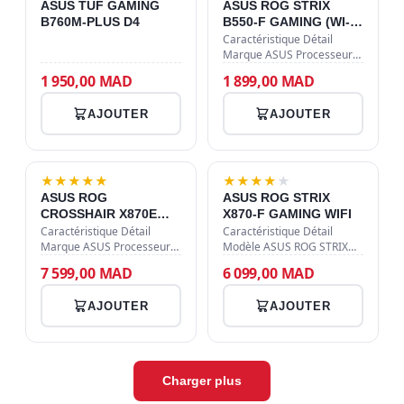
ASUS TUF GAMING
ASUS ROG STRIX
B760M-PLUS D4
B550-F GAMING (WI-
FI) II
Caractéristique Détail
Marque ASUS Processeur
Support AM4, 1 CPU
1 950,00 MAD
1 899,00 MAD
maximum Chipset AMD
B550 Mémoire 4 x DIMM
AJOUTER
AJOUTER
288 pins (DDR4) 2133 MHz
à 5100 MHz Capacité
maxim…
★
★
★
★
★
★
★
★
★
★
ASUS ROG
ASUS ROG STRIX
CROSSHAIR X870E
X870-F GAMING WIFI
HERO
Caractéristique Détail
Caractéristique Détail
Marque ASUS Processeur
Modèle ASUS ROG STRIX
Support AM5, 1 CPU
X870-F GAMING WIFI
7 599,00 MAD
6 099,00 MAD
maximum Chipset AMD
Socket CPU AMD AM5
X870E Mémoire 4 x DIMM
Chipset AMD X670 Format
AJOUTER
AJOUTER
288 pins (DDR5) DDR5 8600
ATX Mémoire 4 x DIMM,
MHz à DDR5 4800 MHz
jusqu’à 128 Go DDR5, 6400
Dua…
MH…
Charger plus