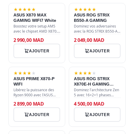
★
★
★
★
★
★
★
★
★
★
ASUS X870 MAX
ASUS ROG STRIX
GAMING WIFI7 White
B550-A GAMING
Boostez votre setup AM5
Dominez vos adversaires
avec le chipset AMD X870.
avec la ROG STRIX B550-A
Profitez de la DDR5 haute
GAMING. Chipset B550,
2 990,00 MAD
2 049,00 MAD
vitesse, du Wi-Fi 7 ultra-
socket AM4 pour Ryzen
rapide, de l'USB 4.0 et d'un
5000, support DDR4 jusqu'à
AJOUTER
AJOUTER
slot M.2 PCIe 5.0 pour des…
128 Go et compatibilité
SLI/Crossfire…
★
★
★
★
★
★
★
★
★
★
ASUS PRIME X870-P
ASUS ROG STRIX
WIFI
X870E-H GAMING
WIFI7
Libérez la puissance des
Dominez l'architecture Zen
Ryzen 9000 avec l'ASUS
5 avec 16+2+1 phases
PRIME X870-P WIFI. PCIe
d'alimentation, le support
2 899,00 MAD
4 500,00 MAD
5.0, DDR5 8000+ MT/s, Wi-
DDR5 8000+ MT/s, le PCIe
Fi 7 ultra-rapide et ports
5.0 intégral et une
AJOUTER
AJOUTER
USB4 40Gbps pour une
connectivité futuriste
station de t…
incluant le Wi…