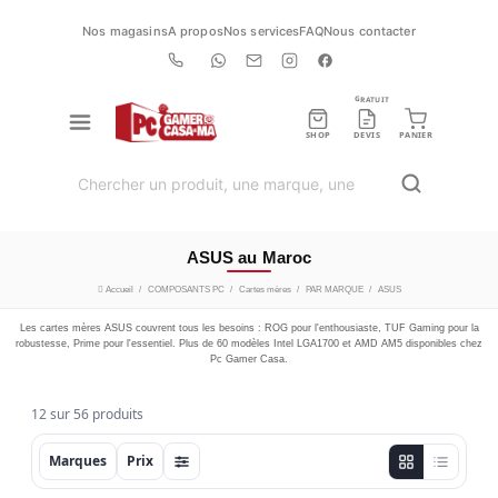
Nos magasins
A propos
Nos services
FAQ
Nous contacter
GRATUIT
SHOP
DEVIS
PANIER
ASUS au Maroc
Accueil
COMPOSANTS PC
Cartes mères
PAR MARQUE
ASUS
Les cartes mères ASUS couvrent tous les besoins : ROG pour l'enthousiaste, TUF Gaming pour la
robustesse, Prime pour l'essentiel. Plus de 60 modèles Intel LGA1700 et AMD AM5 disponibles chez
Pc Gamer Casa.
12 sur 56 produits
Marques
Prix