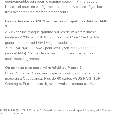
équipement/besoin pour le gaming courant. Prime couvre
l'essentiel pour les configurations sobres. À chipset égal, les
trois acceptent les mêmes processeurs.
Les cartes mères ASUS sont-elles compatibles Intel et AMD
?
ASUS décline chaque gamme sur les deux plateformes :
modèles Z790/B760/H610 pour les Intel Core 12e/13e/14e
génération (socket LGA1700) et modèles
X670E/X670/B650/A620 pour les Ryzen 7000/8000/9000
(socket AM5). Vérifiez le chipset du modèle précis, pas
seulement la gamme.
Où acheter une carte mère ASUS au Maroc ?
Chez Pc Gamer Casa, sur pcgamercasa.ma ou dans notre
magasin à Casablanca. Plus de 60 cartes ASUS ROG, TUF
Gaming et Prime en stock, avec livraison partout au Maroc.
MSI
ASUS
Razer
Logitech
Corsair
HyperX
Gigabyte
HP
Lenovo
NOS MARQUES :