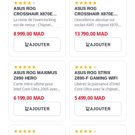
★
★
★
★
★
★
★
★
★
★
ASUS ROG
ASUS ROG
CROSSHAIR X870E
CROSSHAIR X870E
APEX
EXTREME
La reine de l'overclocking
L'excellence absolue sur
est de retour : Chipset
socket AM5 : chipset X870E,
X870E, 18+2+2 phases
support DDR5 9000 MHz
8 999,00 MAD
13 790,00 MAD
d'alimentation, DDR5
(OC), Wi-Fi 7, Dual LAN
jusqu'à 9600+ MT/s et Wi-Fi
10GbE/5GbE et 5 slots M.2
AJOUTER
AJOUTER
7. Conçue pour briser tous
pour dominer le gaming et
les recor…
l'IA. …
★
★
★
★
★
★
★
★
★
★
ASUS ROG MAXIMUS
ASUS ROG STRIX
Z890 HERO
Z890-F GAMING WIFI
Carte mère ultime pour
Libérez la puissance d'Intel
Intel Core Ultra 200S avec
Core Ultra avec le chipset
22+1+2+2 phases
Z890 : WiFi 7, DDR5 AEMP
6 199,00 MAD
5 499,00 MAD
d'alimentation, DDR5 9200+
III, 5 slots M.2 et interface
MT/s, Wi-Fi 7 ultra-rapide et
AI NPU Boost pour des
AJOUTER
AJOUTER
double port Thunderbolt 4
performances gaming et I…
pour une…
★
★
★
★
★
★
★
★
★
★