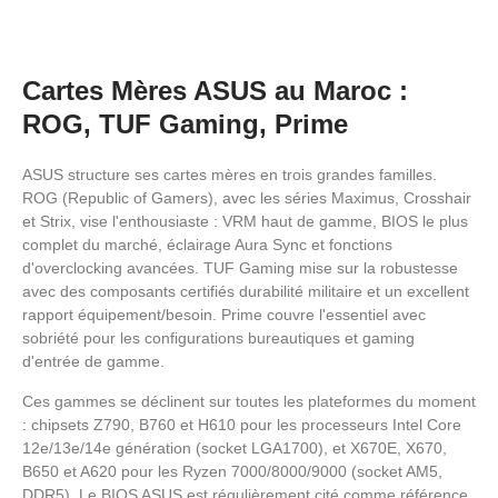
Cartes Mères ASUS au Maroc :
ROG, TUF Gaming, Prime
ASUS structure ses cartes mères en trois grandes familles.
ROG (Republic of Gamers), avec les séries Maximus, Crosshair
et Strix, vise l'enthousiaste : VRM haut de gamme, BIOS le plus
complet du marché, éclairage Aura Sync et fonctions
d'overclocking avancées. TUF Gaming mise sur la robustesse
avec des composants certifiés durabilité militaire et un excellent
rapport équipement/besoin. Prime couvre l'essentiel avec
sobriété pour les configurations bureautiques et gaming
d'entrée de gamme.
Ces gammes se déclinent sur toutes les plateformes du moment
: chipsets Z790, B760 et H610 pour les processeurs Intel Core
12e/13e/14e génération (socket LGA1700), et X670E, X670,
B650 et A620 pour les Ryzen 7000/8000/9000 (socket AM5,
DDR5). Le BIOS ASUS est régulièrement cité comme référence