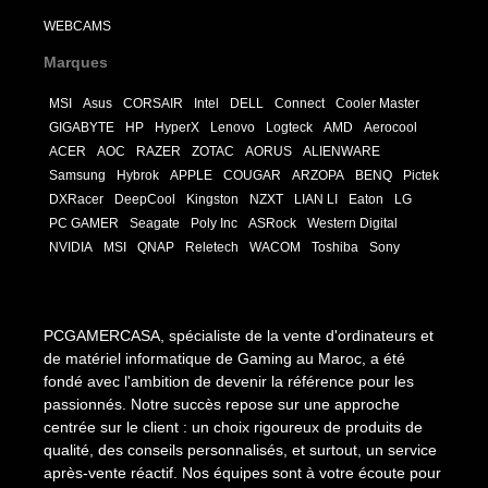
WEBCAMS
Marques
MSI
Asus
CORSAIR
Intel
DELL
Connect
Cooler Master
GIGABYTE
HP
HyperX
Lenovo
Logteck
AMD
Aerocool
ACER
AOC
RAZER
ZOTAC
AORUS
ALIENWARE
Samsung
Hybrok
APPLE
COUGAR
ARZOPA
BENQ
Pictek
DXRacer
DeepCool
Kingston
NZXT
LIAN LI
Eaton
LG
PC GAMER
Seagate
Poly Inc
ASRock
Western Digital
NVIDIA
MSI
QNAP
Reletech
WACOM
Toshiba
Sony
PCGAMERCASA, spécialiste de la vente d'ordinateurs et
de matériel informatique de Gaming au Maroc, a été
fondé avec l'ambition de devenir la référence pour les
passionnés. Notre succès repose sur une approche
centrée sur le client : un choix rigoureux de produits de
qualité, des conseils personnalisés, et surtout, un service
après-vente réactif. Nos équipes sont à votre écoute pour