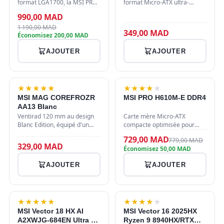
format LGA1700, la MSI PRO
format Micro-ATX ultra-
B760M-E DDR4 supporte les
compact de 18.3 litres.
990,00 MAD
processeurs Intel Core 12e,
Équipé de deux ports USB 3.0
1 190,00 MAD
13e et 14e génération.
en façade et d'un ventilateur
349,00 MAD
Économisez 200,00 MAD
Équipée d'un slot M.2 PCIe 4.
de 80 mm inclus à l'arr…
…
AJOUTER
AJOUTER
-6%
★
★
★
★
★
NOUVEAU
★
★
★
★
★
MSI MAG COREFROZR
MSI PRO H610M-E DDR4
AA13 Blanc
Ventirad 120 mm au design
Carte mère Micro-ATX
Blanc Edition, équipé d'un
compacte optimisée pour
moteur hydraulique pour un
processeurs Intel Core 12e,
729,00 MAD
779,00 MAD
flux d'air optimisé.
13e et 14e génération.
329,00 MAD
Économisez 50,00 MAD
Compatible avec les sockets
Équipée du chipset Intel
Intel LGA 1700/1851 et AMD
H610, elle supporte jusqu'à
AJOUTER
AJOUTER
A…
64 Go de…
★
★
★
★
★
★
★
★
★
★
MSI Vector 18 HX AI
MSI Vector 16 2025HX
A2XWJG-684EN Ultra 9
Ryzen 9 8940HX/RTX