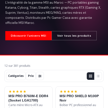
L'intégralité de la gamme MSI au Maroc — PC portables gaming
Katana, Cyborg, Titan, Stealth, cartes graphiques RTX (Gaming X,
Suprim, Ventus), moniteurs MEG/MAG, cartes mères et
composants. Distribués par Pc Gamer Casa avec garantie
officielle MSI Maroc.
Découvrir l'univers MSI
Voir tous les produits
12 sur 381 produits
Catégories
Prix
-17%
★
★
★
★
★
★
★
★
★
★
NOUVEAU
MSI PRO B760M-E DDR4
MSI PRO SHIELD M100P
(Socket LGA1700)
Noir
Carte mère Micro-ATX au
Boîtier PC professionnel au