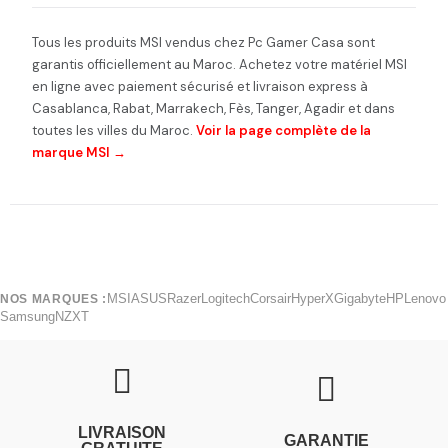
Tous les produits MSI vendus chez Pc Gamer Casa sont
garantis officiellement au Maroc. Achetez votre matériel MSI
en ligne avec paiement sécurisé et livraison express à
Casablanca, Rabat, Marrakech, Fès, Tanger, Agadir et dans
toutes les villes du Maroc.
Voir la page complète de la
marque MSI →
MSI
ASUS
Razer
Logitech
Corsair
HyperX
Gigabyte
HP
Lenovo
NOS MARQUES :
Samsung
NZXT
LIVRAISON
GARANTIE