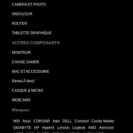
CAMERA ET PHOTO
ONDULEUR
ROUTER
TABLETTE GRAPHIQUE
AUTRES COMPOSANTS
MONITEUR
CHAISE GAMER
MAC ET ACCESSOIRE
Remis À Neuf
CASQUE & MICRO
WEBCAMS
Marques
MSI
Asus
CORSAIR
Intel
DELL
Connect
Cooler Master
GIGABYTE
HP
HyperX
Lenovo
Logteck
AMD
Aerocool