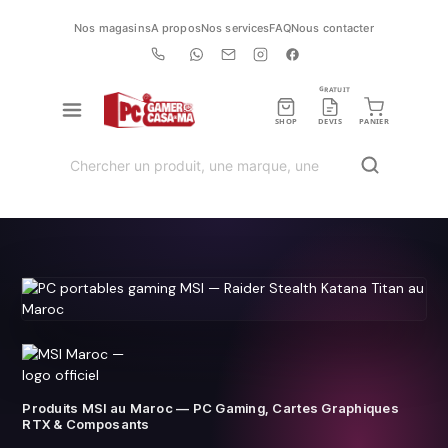
Nos magasins
A propos
Nos services
FAQ
Nous contacter
GRATUIT
SHOP
DEVIS
PANIER
Produits MSI au Maroc — PC Gaming, Cartes Graphiques
RTX & Composants