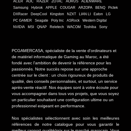
ACER
AOC
RAZER
ZOTAC
AORUS
ALIENWARE
Samsung
Hybrok
APPLE
COUGAR
ARZOPA
BENQ
Pictek
DXRacer
DeepCool
Kingston
NZXT
LIAN LI
Eaton
LG
PC GAMER
Seagate
Poly Inc
ASRock
Western Digital
NVIDIA
MSI
QNAP
Reletech
WACOM
Toshiba
Sony
PCGAMERCASA, spécialiste de la vente d'ordinateurs et
de matériel informatique de Gaming au Maroc, a été
fondé avec l'ambition de devenir la référence pour les
passionnés. Notre succès repose sur une approche
centrée sur le client : un choix rigoureux de produits de
qualité, des conseils personnalisés, et surtout, un service
après-vente réactif. Nos équipes sont à votre écoute pour
vous accompagner dans tous vos projets, que vous soyez
un particulier souhaitant une configuration ultime ou un
professionnel exigeant en performance.
Nos spécialistes sélectionnent avec soin les meilleures
références de notre catalogue pour vous garantir le
meilleur rapport qualité/prix sur le marché marocain. Vous