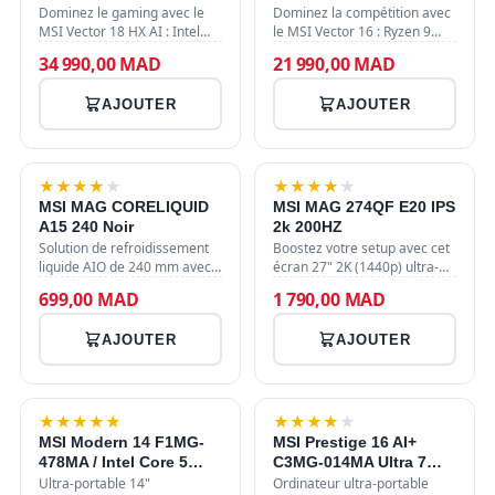
275HX/32GB DDR5/1TB
5070Ti 12GB/16GB
Dominez le gaming avec le
Dominez la compétition avec
SSD/RTX 5090 24GB/18"
MSI Vector 18 HX AI : Intel
DDR5/1TB SSD/16"
le MSI Vector 16 : Ryzen 9
Core Ultra 9 275HX, RTX 5090
8940HX, RTX 5070Ti 12GB,
240Hz/Win11
240Hz /CLAVIER
34 990,00 MAD
21 990,00 MAD
24 Go, 32 Go DDR5 et un
16GB RAM DDR5 et un écran
QWERTY/Win11/Gray
écran 18" QHD+ 240Hz pour
QHD 240Hz pour une fluidité
AJOUTER
AJOUTER
une puissance sans compr…
absolue. Caractéristiqu…
★
★
★
★
★
★
★
★
★
★
MSI MAG CORELIQUID
MSI MAG 274QF E20 IPS
A15 240 Noir
2k 200HZ
Solution de refroidissement
Boostez votre setup avec cet
liquide AIO de 240 mm avec 2
écran 27" 2K (1440p) ultra-
ventilateurs de 120 mm
réactif. Sa dalle Fast IPS
699,00 MAD
1 790,00 MAD
atteignant 2050 RPM, offrant
cadencée à 200 Hz avec 0.5
un débit d'air de 64.89 CFM.
ms de temps de réponse
AJOUTER
AJOUTER
Compatible avec les…
garantit une fluidité ab…
★
★
★
★
★
★
★
★
★
★
MSI Modern 14 F1MG-
MSI Prestige 16 AI+
478MA / Intel Core 5
C3MG-014MA Ultra 7
120U / 2x8GB DDR4 /
355/32 Go
Ultra-portable 14"
Ordinateur ultra-portable