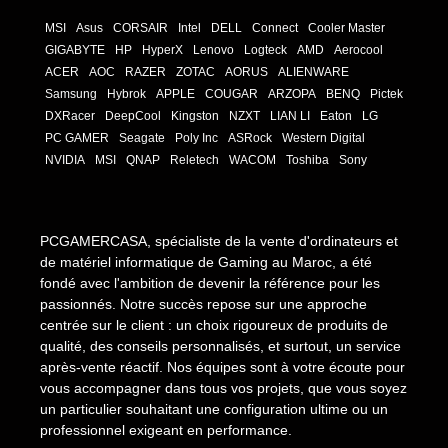
MSI
Asus
CORSAIR
Intel
DELL
Connect
Cooler Master
GIGABYTE
HP
HyperX
Lenovo
Logteck
AMD
Aerocool
ACER
AOC
RAZER
ZOTAC
AORUS
ALIENWARE
Samsung
Hybrok
APPLE
COUGAR
ARZOPA
BENQ
Pictek
DXRacer
DeepCool
Kingston
NZXT
LIAN LI
Eaton
LG
PC GAMER
Seagate
Poly Inc
ASRock
Western Digital
NVIDIA
MSI
QNAP
Reletech
WACOM
Toshiba
Sony
PCGAMERCASA, spécialiste de la vente d'ordinateurs et
de matériel informatique de Gaming au Maroc, a été
fondé avec l'ambition de devenir la référence pour les
passionnés. Notre succès repose sur une approche
centrée sur le client : un choix rigoureux de produits de
qualité, des conseils personnalisés, et surtout, un service
après-vente réactif. Nos équipes sont à votre écoute pour
vous accompagner dans tous vos projets, que vous soyez
un particulier souhaitant une configuration ultime ou un
professionnel exigeant en performance.