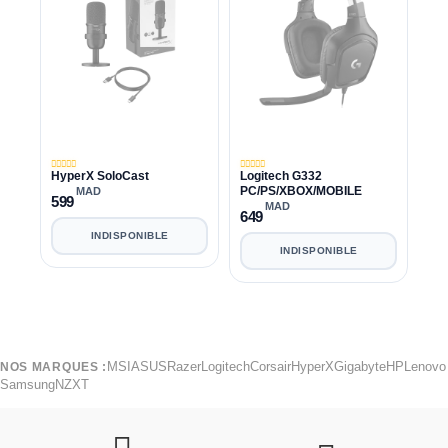
HyperX SoloCast
Logitech G332
PC/PS/XBOX/MOBILE
MAD
599
MAD
649
INDISPONIBLE
INDISPONIBLE
MSI
ASUS
Razer
Logitech
Corsair
HyperX
Gigabyte
HP
Lenovo
NOS MARQUES :
Samsung
NZXT