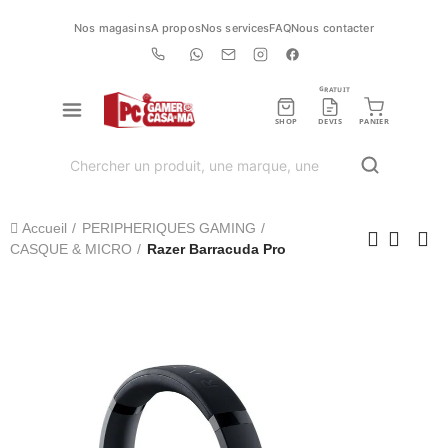
Nos magasins
A propos
Nos services
FAQ
Nous contacter
GRATUIT
SHOP
DEVIS
PANIER
Accueil
PERIPHERIQUES GAMING
CASQUE & MICRO
Razer Barracuda Pro