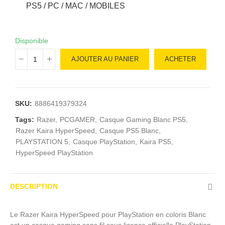
PS5 / PC / MAC / MOBILES
Disponible
AJOUTER AU PANIER
ACHETER
SKU:
8886419379324
Tags:
Razer
PCGAMER
Casque Gaming Blanc PS5
Razer Kaira HyperSpeed
Casque PS5 Blanc
PLAYSTATION 5
Casque PlayStation
Kaira PS5
HyperSpeed PlayStation
DESCRIPTION
Le Razer Kaira HyperSpeed pour PlayStation en coloris Blanc
est un casque gaming sans fil sous licence officielle PlayStation