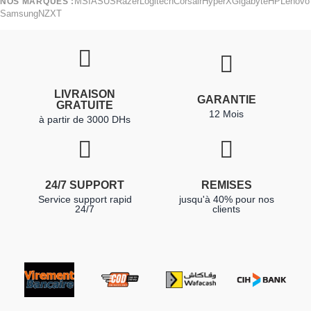
MSI
ASUS
Razer
Logitech
Corsair
HyperX
Gigabyte
HP
Lenovo
NOS MARQUES :
Samsung
NZXT
LIVRAISON
GARANTIE
GRATUITE
12 Mois
à partir de 3000 DHs
24/7 SUPPORT
REMISES
Service support rapid
jusqu'à 40% pour nos
24/7
clients