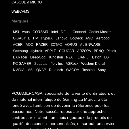
CASQUE & MICRO
WEBCAMS
Marques
MSI
Asus
CORSAIR
Intel
DELL
Connect
Cooler Master
GIGABYTE
HP
HyperX
Lenovo
Logteck
AMD
Aerocool
ACER
AOC
RAZER
ZOTAC
AORUS
ALIENWARE
Samsung
Hybrok
APPLE
COUGAR
ARZOPA
BENQ
Pictek
DXRacer
DeepCool
Kingston
NZXT
LIAN LI
Eaton
LG
PC GAMER
Seagate
Poly Inc
ASRock
Western Digital
NVIDIA
MSI
QNAP
Reletech
WACOM
Toshiba
Sony
PCGAMERCASA, spécialiste de la vente d'ordinateurs et
de matériel informatique de Gaming au Maroc, a été
fondé avec l'ambition de devenir la référence pour les
passionnés. Notre succès repose sur une approche
centrée sur le client : un choix rigoureux de produits de
qualité, des conseils personnalisés, et surtout, un service