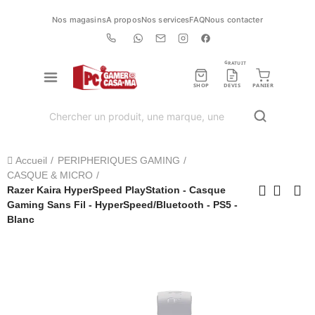
Nos magasins
A propos
Nos services
FAQ
Nous contacter
GRATUIT
SHOP
DEVIS
PANIER
Accueil
PERIPHERIQUES GAMING
CASQUE & MICRO
Razer Kaira HyperSpeed PlayStation - Casque
Gaming Sans Fil - HyperSpeed/Bluetooth - PS5 -
Blanc