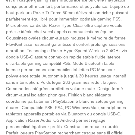
conçu pour offrir confort, performance et polyvalence. Équipé de
haut-parleurs Razer TriForce 50mm délivrant son riche puissant
parfaitement équilibré pour immersion optimale gaming PS5.
Microphone cardioïde Razer HyperClear offre capture vocale
précise idéale chat vocal appels communications équipe.
Coussinets ovales circum-auraux mousse à mémoire de forme
FlowKnit tissu respirant garantissent confort prolongé sessions
marathon. Technologie Razer HyperSpeed Wireless 2.4GHz via
dongle USB-C assure connexion rapide stable fluide latence
ultra-faible gaming compétitif PS5. Mode Bluetooth faible
latence permet connexion mobiles tablettes PC Mac pour
polyvalence totale. Autonomie jusqu'à 30 heures usage intensif
sans interruption. Poids léger 283 grammes réduit fatigue.
Commandes intégrées oreillettes volume mute. Design fermé
circum-aural isolation phonique. Finition blanc élégante
coordonne parfaitement PlayStation 5 blanche setups gaming
épurés. Compatible PS5, PS4, PC Windows/Mac, smartphones
tablettes appareils portables via Bluetooth ou dongle USB-C.
Application Razer Audio iOS Android permet réglage
personnalisé égaliseur profils. Construction robuste durable.
Parfait joueurs PlayStation recherchant casque sans fil officiel