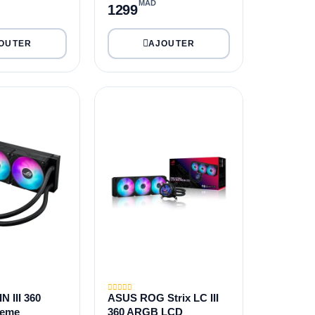
MAD
1299
 III 360
ASUS ROG Strix LC III
reme
360 ARGB LCD