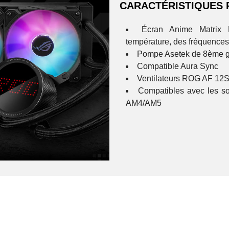
CARACTÉRISTIQUES 
Écran Anime Matrix L
température, des fréquences,
Pompe Asetek de 8ème g
Compatible Aura Sync
Ventilateurs ROG AF 1
Compatibles avec les s
AM4/AM5