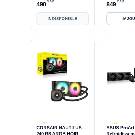
AIO 240mm ARGB -
MAD
MAD
490
849
Intel/AMD - Blanc
INDISPONIBLE
CORSAIR NAUTILUS
ASUS ProArt
240 RS ARGB NOIR
Refroidissem