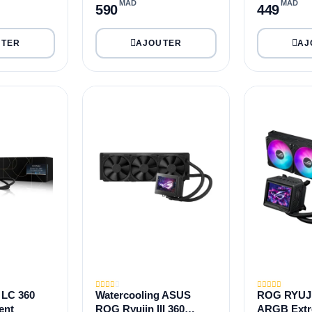
MAD
MAD
590
449
 LC 360
Watercooling ASUS
ROG RYUJIN
ent
ROG Ryujin III 360
ARGB Ext