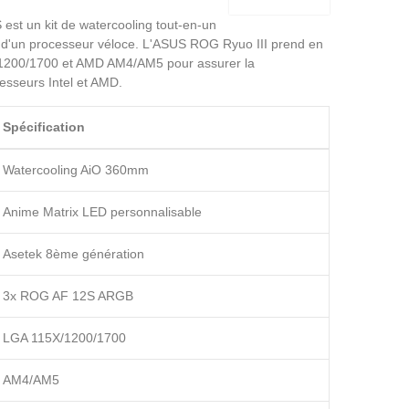
st un kit de watercooling tout-en-un
 d'un processeur véloce. L'ASUS ROG Ryuo III prend en
X/1200/1700 et AMD AM4/AM5 pour assurer la
cesseurs Intel et AMD.
Spécification
Watercooling AiO 360mm
Anime Matrix LED personnalisable
Asetek 8ème génération
3x ROG AF 12S ARGB
LGA 115X/1200/1700
AM4/AM5