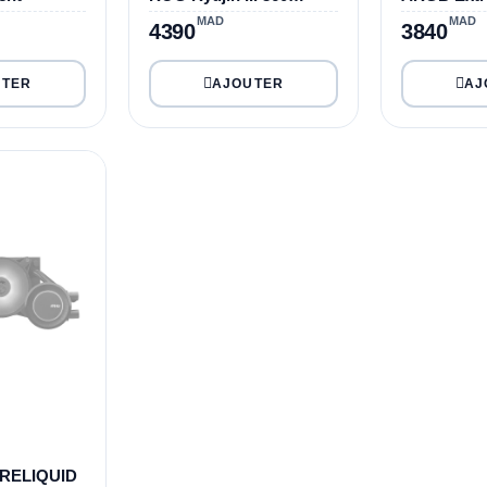
ARGB
MAD
MAD
4390
3840
RELIQUID