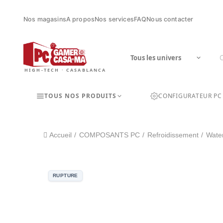
Nos magasins
A propos
Nos services
FAQ
Nous contacter
HIGH-TECH · CASABLANCA
TOUS NOS PRODUITS
CONFIGURATEUR PC
Accueil
COMPOSANTS PC
Refroidissement
Wate
RUPTURE