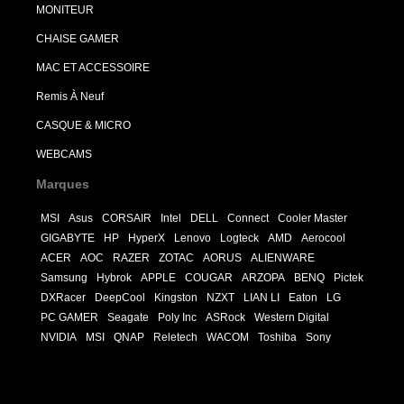
MONITEUR
CHAISE GAMER
MAC ET ACCESSOIRE
Remis À Neuf
CASQUE & MICRO
WEBCAMS
Marques
MSI
Asus
CORSAIR
Intel
DELL
Connect
Cooler Master
GIGABYTE
HP
HyperX
Lenovo
Logteck
AMD
Aerocool
ACER
AOC
RAZER
ZOTAC
AORUS
ALIENWARE
Samsung
Hybrok
APPLE
COUGAR
ARZOPA
BENQ
Pictek
DXRacer
DeepCool
Kingston
NZXT
LIAN LI
Eaton
LG
PC GAMER
Seagate
Poly Inc
ASRock
Western Digital
NVIDIA
MSI
QNAP
Reletech
WACOM
Toshiba
Sony