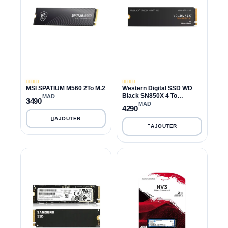
MSI SPATIUM M560 2To M.2
Western Digital SSD WD
Black SN850X 4 To
MAD
3490
(emballage BOX )
MAD
4290