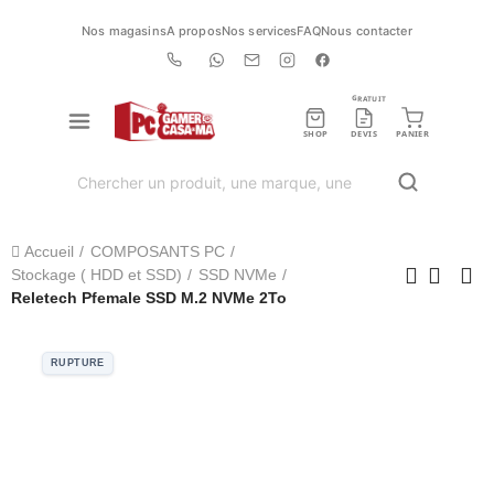
Nos magasins
A propos
Nos services
FAQ
Nous contacter
GRATUIT
SHOP
DEVIS
PANIER
Accueil
COMPOSANTS PC
Stockage ( HDD et SSD)
SSD NVMe
Reletech Pfemale SSD M.2 NVMe 2To
RUPTURE