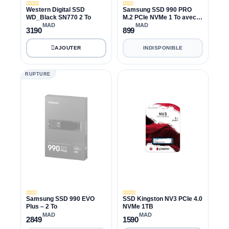
Western Digital SSD
Samsung SSD 990 PRO
WD_Black SN770 2 To
M.2 PCIe NVMe 1 To avec
dissipateur
MAD
MAD
3190
899
INDISPONIBLE
RUPTURE
Samsung SSD 990 EVO
SSD Kingston NV3 PCIe 4.0
Plus – 2 To
NVMe 1TB
MAD
MAD
2849
1590