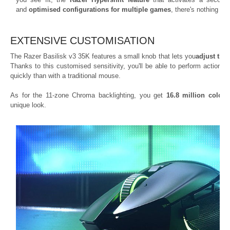
and
optimised configurations for multiple games
, there's nothing yo
EXTENSIVE CUSTOMISATION
The Razer Basilisk v3 35K features a small knob that lets you
adjust the 
Thanks to this customised sensitivity, you'll be able to perform action
quickly than with a traditional mouse.
As for the 11-zone Chroma backlighting, you get
16.8 million colour
unique look.