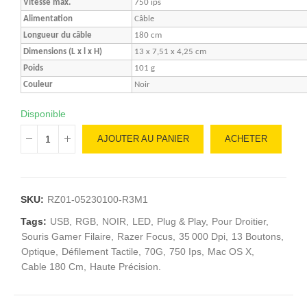
Vitesse max.
750 ips
Alimentation
Câble
Longueur du câble
180 cm
Dimensions (L x l x H)
13 x 7,51 x 4,25 cm
Poids
101 g
Couleur
Noir
Disponible
AJOUTER AU PANIER
ACHETER
SKU:
RZ01-05230100-R3M1
Tags:
USB
RGB
NOIR
LED
Plug & Play
Pour Droitier
Souris Gamer Filaire
Razer Focus
35 000 Dpi
13 Boutons
Optique
Défilement Tactile
70G
750 Ips
Mac OS X
Cable 180 Cm
Haute Précision.