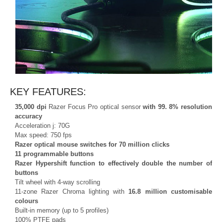
KEY FEATURES:
35,000 dpi
Razer Focus Pro optical sensor
with 99.
8%
resolution
accuracy
Acceleration j: 70G
Max speed: 750 fps
Razer optical mouse switches for 70 million clicks
11 programmable buttons
Razer Hypershift function to effectively double the number of
buttons
Tilt wheel with 4-way scrolling
11-zone Razer Chroma lighting with
16.8 million customisable
colours
Built-in memory (up to 5 profiles)
100% PTFE pads