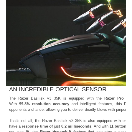
AN INCREDIBLE OPTICAL SENSOR
The Razer Basilisk v3 35K is equipped with the
Razer Pro 35,
With
99.8% resolution accuracy
and intelligent features, this Ra
opponents a chance, allowing you to deliver deadly blows with pinpoint 
That's not all, the Razer Basilisk v3 35K is also equipped with en
have a
response time of
just
0.2 milliseconds
. And with
11 buttons 
you see fit, the
Razer Hypershift feature
that activates a secondar