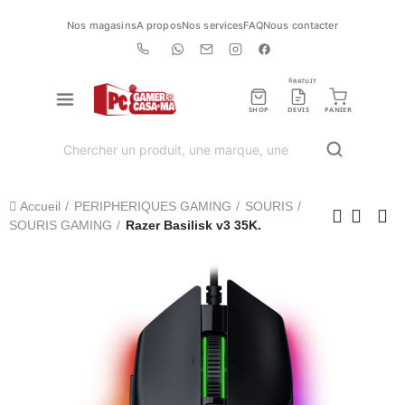
Nos magasins
A propos
Nos services
FAQ
Nous contacter
GRATUIT
SHOP
DEVIS
PANIER
Accueil
PERIPHERIQUES GAMING
SOURIS
SOURIS GAMING
Razer Basilisk v3 35K.