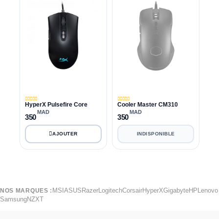
HyperX Pulsefire Core
Cooler Master CM310
MAD
MAD
350
350
INDISPONIBLE
MSI
ASUS
Razer
Logitech
Corsair
HyperX
Gigabyte
HP
Lenovo
NOS MARQUES :
Samsung
NZXT