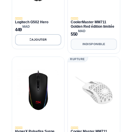
Logitech G502 Hero
CoolerMaster MM711
Golden Red édition limitée
MAD
449
MAD
550
INDISPONIBLE
RUPTURE
HyperX Pulsefire Surge
Cooler Master MM711