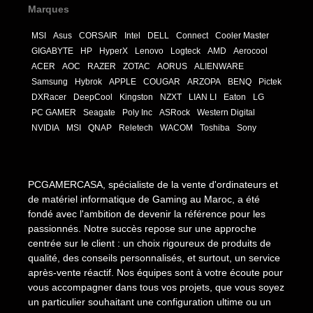
Marques
MSI
Asus
CORSAIR
Intel
DELL
Connect
Cooler Master
GIGABYTE
HP
HyperX
Lenovo
Logteck
AMD
Aerocool
ACER
AOC
RAZER
ZOTAC
AORUS
ALIENWARE
Samsung
Hybrok
APPLE
COUGAR
ARZOPA
BENQ
Pictek
DXRacer
DeepCool
Kingston
NZXT
LIAN LI
Eaton
LG
PC GAMER
Seagate
Poly Inc
ASRock
Western Digital
NVIDIA
MSI
QNAP
Reletech
WACOM
Toshiba
Sony
PCGAMERCASA, spécialiste de la vente d'ordinateurs et
de matériel informatique de Gaming au Maroc, a été
fondé avec l'ambition de devenir la référence pour les
passionnés. Notre succès repose sur une approche
centrée sur le client : un choix rigoureux de produits de
qualité, des conseils personnalisés, et surtout, un service
après-vente réactif. Nos équipes sont à votre écoute pour
vous accompagner dans tous vos projets, que vous soyez
un particulier souhaitant une configuration ultime ou un