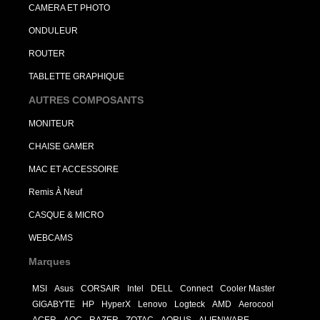
CAMERA ET PHOTO
ONDULEUR
ROUTER
TABLETTE GRAPHIQUE
AUTRES COMPOSANTS
MONITEUR
CHAISE GAMER
MAC ET ACCESSOIRE
Remis À Neuf
CASQUE & MICRO
WEBCAMS
Marques
MSI
Asus
CORSAIR
Intel
DELL
Connect
Cooler Master
GIGABYTE
HP
HyperX
Lenovo
Logteck
AMD
Aerocool