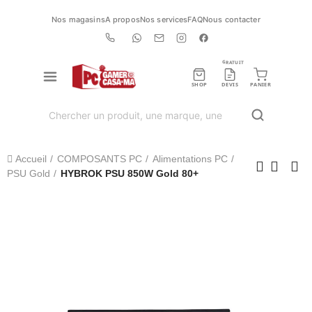
Nos magasins
A propos
Nos services
FAQ
Nous contacter
GRATUIT
SHOP
DEVIS
PANIER
Accueil
COMPOSANTS PC
Alimentations PC
PSU Gold
HYBROK PSU 850W Gold 80+