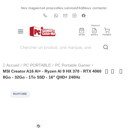
Nos magasins
A propos
Nos services
FAQ
Nous contacter
GRATUIT
SHOP
DEVIS
PANIER
Accueil
PC PORTABLE
PC Portable Gamer
MSI Creator A16 AI+ - Ryzen AI 9 HX 370 - RTX 4060
8Go - 32Go - 1To SSD - 16" QHD+ 240Hz
RUPTURE