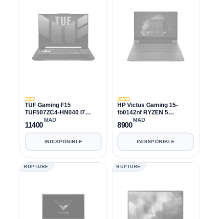
TUF Gaming F15
HP Victus Gaming 15-
TUF507ZC4-HN040 I7
fb0142nf RYZEN 5
12700H|16GB|512GB|RTX
5600H|8GB|512GB|RTX
MAD
MAD
11400
8900
3050
3050 TI
INDISPONIBLE
INDISPONIBLE
RUPTURE
RUPTURE