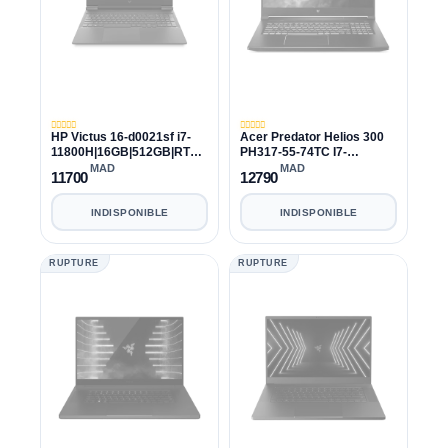
HP Victus 16-d0021sf i7-
Acer Predator Helios 300
11800H|16GB|512GB|RTX
PH317-55-74TC I7-
3050 TI 4GB
11800H|16GB|512GB|RTX
MAD
MAD
11700
12790
3050 TI
INDISPONIBLE
INDISPONIBLE
RUPTURE
RUPTURE