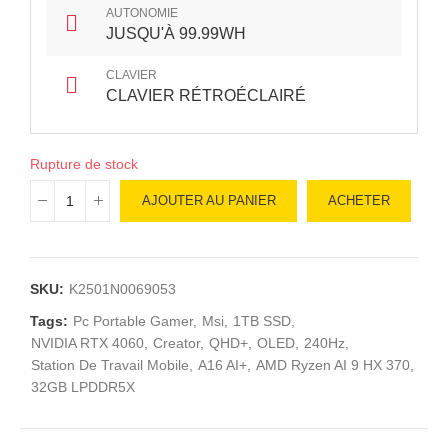
AUTONOMIE
JUSQU'À 99.99WH
CLAVIER
CLAVIER RÉTROÉCLAIRÉ
Rupture de stock
AJOUTER AU PANIER
ACHETER
SKU:
K2501N0069053
Tags:
Pc Portable Gamer
Msi
1TB SSD
NVIDIA RTX 4060
Creator
QHD+
OLED
240Hz
Station De Travail Mobile
A16 AI+
AMD Ryzen AI 9 HX 370
32GB LPDDR5X