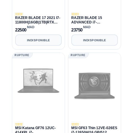
RAZER BLADE 17 2021 I7-
RAZER BLADE 15
11800H|16GB|1TB|RTX
ADVANCED i7-
3070 17,3" 360Hz
11800H||16GB|1TB| RTX
MAD
MAD
22500
23750
3070 8GB|1TB 15.6"
2560×1440
INDISPONIBLE
INDISPONIBLE
RUPTURE
RUPTURE
MSI Katana GF76 12UC-
MSI GF63 Thin 12VE-026ES
414XPL i7-
i7-12650H|16 GB|512