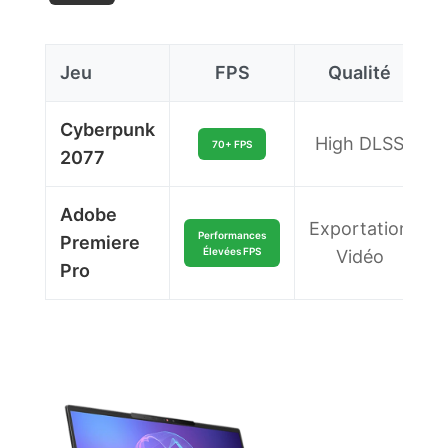
Jeu
FPS
Qualité
Cyberpunk
High DLSS
70+ FPS
2077
Adobe
Exportation
Performances
Premiere
Élevées FPS
Vidéo
Pro