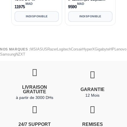
12650H|17,3"|16GB|512GB|
GB|15,6"|RTX 4050 6 Go
MAD
MAD
11975
9590
RTX3050 4GB
W11 PROMO
INDISPONIBLE
INDISPONIBLE
MSI
ASUS
Razer
Logitech
Corsair
HyperX
Gigabyte
HP
Lenovo
NOS MARQUES :
Samsung
NZXT
LIVRAISON
GARANTIE
GRATUITE
12 Mois
à partir de 3000 DHs
24/7 SUPPORT
REMISES