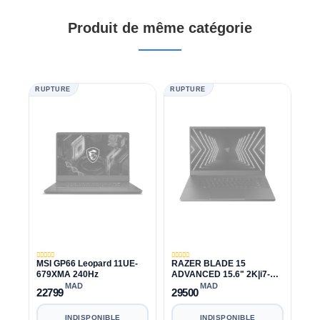
Produit de même catégorie
RUPTURE
RUPTURE
MSI GP66 Leopard 11UE-
RAZER BLADE 15
679XMA 240Hz
ADVANCED 15.6" 2K|i7-
11800H|RTX 3070
MAD
MAD
22799
29500
8GB|1TB|16GB
INDISPONIBLE
INDISPONIBLE