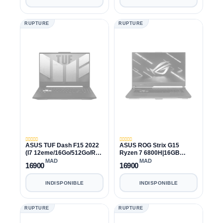
RUPTURE
RUPTURE
ASUS TUF Dash F15 2022
ASUS ROG Strix G15
(I7 12eme/16Go/512Go/RTX
Ryzen 7 6800H|16GB
3070/15.6"/FHD/144Hz)
DDR5|1TB|RTX 3060
MAD
MAD
16900
16900
INDISPONIBLE
INDISPONIBLE
RUPTURE
RUPTURE