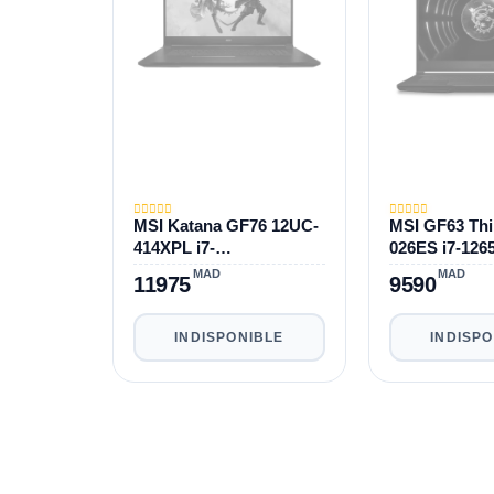
MSI Katana GF76 12UC-
MSI GF63 Thi
414XPL i7-
026ES i7-126
12650H|17,3"|16GB|512G
GB|512 GB|1
MAD
MAD
11975
9590
B|RTX3050 4GB
4050 6 Go W
INDISPONIBLE
INDISP