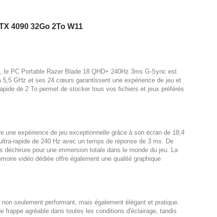
RTX 4090 32Go 2To W11
on, le PC Portable Razer Blade 18 QHD+ 240Hz 3ms G-Sync est
'à 5,5 GHz et ses 24 cœurs garantissent une expérience de jeu et
-rapide de 2 To permet de stocker tous vos fichiers et jeux préférés
une expérience de jeu exceptionnelle grâce à son écran de 18,4
ultra-rapide de 240 Hz avec un temps de réponse de 3 ms. De
ns déchirure pour une immersion totale dans le monde du jeu. La
ire vidéo dédiée offre également une qualité graphique
on seulement performant, mais également élégant et pratique.
e frappe agréable dans toutes les conditions d'éclairage, tandis