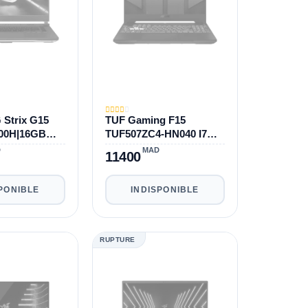
Strix G15
TUF Gaming F15
800H|16GB
TUF507ZC4-HN040 I7
RTX 3060
12700H|16GB|512GB|RT
D
MAD
11400
X 3050
PONIBLE
INDISPONIBLE
RUPTURE