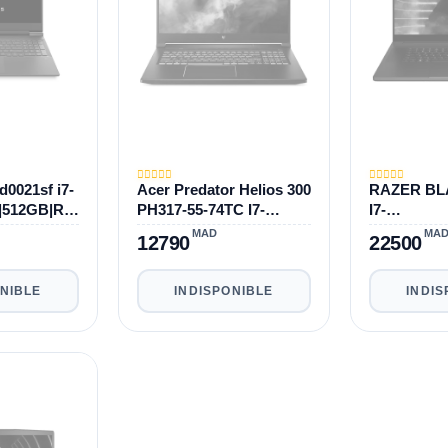
d0021sf i7-
Acer Predator Helios 300
RAZER BLA
|512GB|RT
PH317-55-74TC I7-
I7-
B
11800H|16GB|512GB|RT
11800H|16
MAD
MA
12790
22500
X 3050 TI
3070 17,3"
ONIBLE
INDISPONIBLE
INDIS