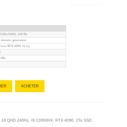
2560x1600), 240 Hz
9 dernière génération
orce RTX 4090 16 Go
5
NVMe
IER
ACHETER
18 QHD 240Hz
I9-13950HX
RTX 4090
2To SSD