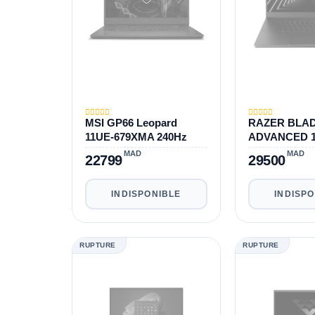
MSI GP66 Leopard
RAZER BLAD
11UE-679XMA 240Hz
ADVANCED 15
11800H|RTX 
MAD
MAD
22799
29500
8GB|1TB|16
INDISPONIBLE
INDISP
RUPTURE
RUPTURE