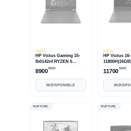
HP Victus Gaming 15-
HP Victus 16-
fb0142nf RYZEN 5
11800H|16GB
5600H|8GB|512GB|RTX
X 3050 TI 4G
MAD
MAD
8900
11700
3050 TI
INDISPONIBLE
INDISP
RUPTURE
RUPTURE