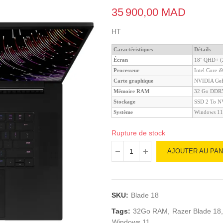
35 900,00 MAD
HT
Caractéristiques
Détails
Écran
18" QHD+ (
Processeur
Intel Core i
Carte graphique
NVIDIA GeF
Mémoire RAM
32 Go DDR
Stockage
SSD 2 To 
Système
Windows 11
Rupture de stock
AJOUTER AU PAN
SKU:
Blade 18
Tags:
32Go RAM
Razer Blade 18
Windows 11.