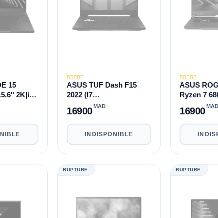
E 15
ASUS TUF Dash F15
ASUS ROG 
.6" 2K|i7-
2022 (I7
Ryzen 7 6
3070
12eme/16Go/512Go/RTX
DDR5|1TB|
MAD
MA
16900
16900
GB
3070/15.6"/FHD/144Hz)
ONIBLE
INDISPONIBLE
INDIS
RUPTURE
RUPTURE