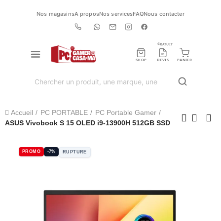
Nos magasins
A propos
Nos services
FAQ
Nous contacter
GRATUIT
SHOP
DEVIS
PANIER
Accueil
PC PORTABLE
PC Portable Gamer
ASUS Vivobook S 15 OLED i9-13900H 512GB SSD
PROMO
-7%
RUPTURE