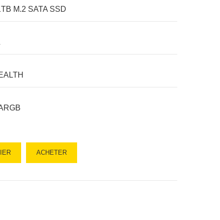
1TB M.2 SATA SSD
L
EALTH
 ARGB
IER
ACHETER