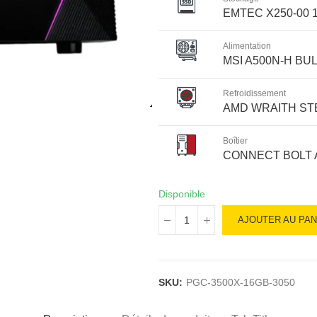
EMTEC X250-00 
Alimentation
MSI A500N-H BU
Refroidissement
AMD WRAITH ST
Boîtier
CONNECT BOLT
Disponible
AJOUTER AU PAN
SKU:
PGC-3500X-16GB-3050