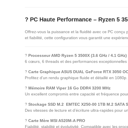
?️ PC Haute Performance – Ryzen 5 3
Offrez-vous la puissance et la fluidité avec ce PC conçu p
et fiabilité, cette configuration vous garantit une expéri
?
Processeur AMD Ryzen 5 3500X (3.6 GHz / 4.1 GHz)
6 cœurs, 6 threads et des performances exceptionnelles po
?
Carte Graphique ASUS DUAL GeForce RTX 3050 O
Profitez d’un rendu graphique fluide et détaillé en 1080p
?
Mémoire RAM Viper 16 Go DDR4 3200 MHz
Un excellent compromis entre capacité et fréquence pour as
?
Stockage SSD M.2
EMTEC X250-00 1TB M.2 SATA 
Des vitesses de lecture et d’écriture ultra-rapides pour
?
Carte Mère MSI A520M-A PRO
Fiabilité, stabilité et évolutivité. Compatible avec les p