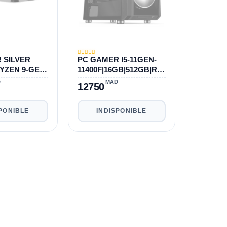
 SILVER
PC GAMER I5-11GEN-
YZEN 9-GEN-
11400F|16GB|512GB|RT
2GB|1TB|RTX
X 3070 TI 8GB
D
MAD
12750
PONIBLE
INDISPONIBLE