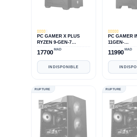
PC GAMER X PLUS
PC GAMER IN
RYZEN 9-GEN-7
11GEN-
7900X|128GB|1TB|1TB|R
11900K|16GB
MAD
MAD
17700
11990
TX 3070 8GB
3060 12GB
INDISPONIBLE
INDISP
RUPTURE
RUPTURE