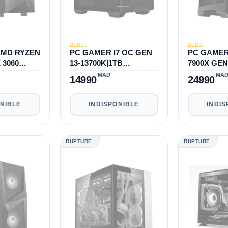
AMD RYZEN
PC GAMER I7 OC GEN
PC GAMER
X 3060
13-13700K|1TB
7900X GEN
SSD|32GB|RTX 3060
DDR5|4TB|
MAD
MA
14990
24990
ONIBLE
INDISPONIBLE
INDIS
RUPTURE
RUPTURE