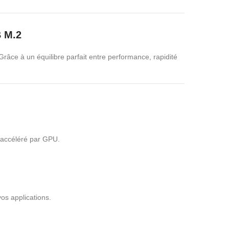
B M.2
Grâce à un équilibre parfait entre performance, rapidité
o accéléré par GPU.
os applications.