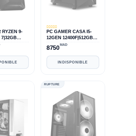
 RYZEN 9-
PC GAMER CASA I5-
 7|32GB
12GEN 12400F|512GB
RTX 4070 TI
SSD|500GB
D
MAD
8750
HDD|16GB|RTX 3050
8GB
PONIBLE
INDISPONIBLE
RUPTURE