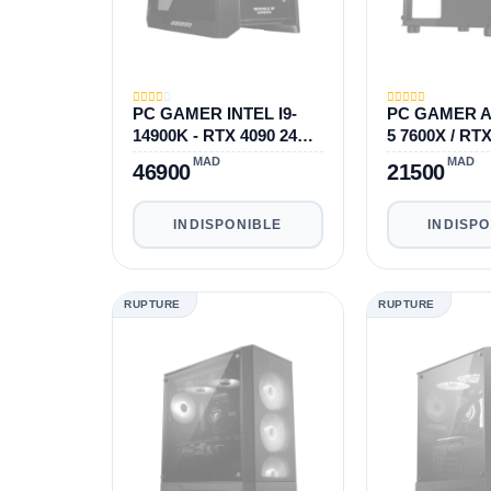
PC GAMER INTEL I9-
PC GAMER 
14900K - RTX 4090 24
5 7600X / RT
GB
12GB
MAD
MAD
46900
21500
INDISPONIBLE
INDISP
RUPTURE
RUPTURE