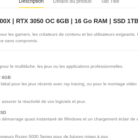
Description
Détails du produit
Tab Title
500X | RTX 3050 OC 6GB | 16 Go RAM | SSD 1T
our les gamers, les créateurs de contenu et les utilisateurs exigeants. 
ence sans compromis.
ur le multitâche, les jeux ou les applications professionnelles.
C 6GB
. Idéal pour les jeux récents avec ray tracing, ou pour le montage vidé
surer la réactivité de vos logiciels et jeux.
SSD
 un démarrage quasi instantané de Windows et un chargement éclair de v
rocesseurs Ryzen 5000 Series pour de futures mises à jour.