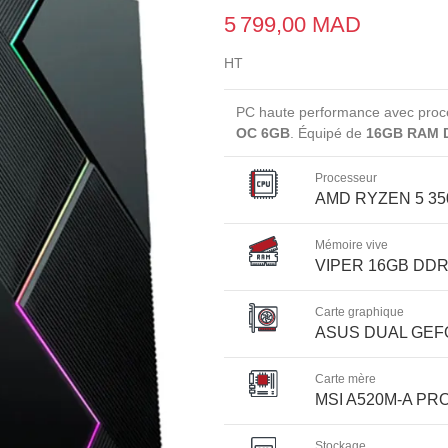
5 799,00 MAD
HT
PC haute performance avec pro
OC 6GB
. Équipé de
16GB RAM 
Processeur
AMD RYZEN 5 3500
Mémoire vive
VIPER 16GB DDR
Carte graphique
ASUS DUAL GEF
Carte mère
MSI A520M-A PR
Stockage