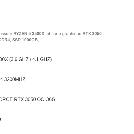
cesseur
RYZEN 5 3500X
et carte graphique
RTX 3050
DDR4, SSD 1000GB
,
X (3.6 GHZ / 4.1 GHZ)
4 3200MHZ
ORCE RTX 3050 OC O6G
O