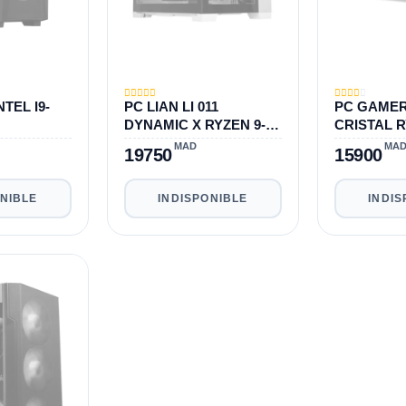
TEL I9-
PC LIAN LI 011
PC GAMER
DYNAMIC X RYZEN 9-
CRISTAL R
|1TB|RTX
3GEN-
3 3950X|3
MAD
MA
19750
15900
3950X|32GB|1TB|RTX
3070
3060 12GB
ONIBLE
INDISPONIBLE
INDIS