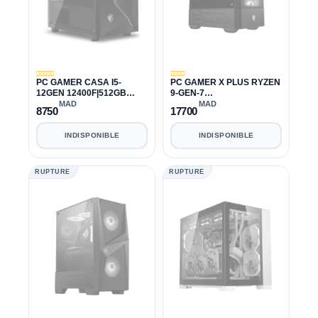
PC GAMER CASA I5-
PC GAMER X PLUS RYZEN
12GEN 12400F|512GB
9-GEN-7
SSD|500GB
7900X|128GB|1TB|1TB|RTX
MAD
MAD
8750
17700
HDD|16GB|RTX 3050 8GB
3070 8GB
INDISPONIBLE
INDISPONIBLE
RUPTURE
RUPTURE