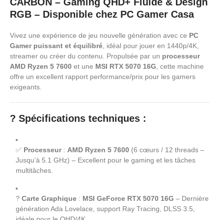
CARBON – Gaming QHD+ Fluide & Design
RGB – Disponible chez PC Gamer Casa
Vivez une expérience de jeu nouvelle génération avec ce
PC
Gamer puissant et équilibré
, idéal pour jouer en 1440p/4K,
streamer ou créer du contenu. Propulsée par un
processeur
AMD Ryzen 5 7600
et une
MSI RTX 5070 16G
, cette machine
offre un excellent rapport performance/prix pour les gamers
exigeants.
?
Spécifications techniques
:
✅
Processeur
:
AMD Ryzen 5 7600
(6 cœurs / 12 threads –
Jusqu’à 5.1 GHz) – Excellent pour le gaming et les tâches
multitâches.
?
Carte Graphique
:
MSI GeForce RTX 5070 16G
– Dernière
génération Ada Lovelace, support Ray Tracing, DLSS 3.5,
idéale pour le QHD/4K.