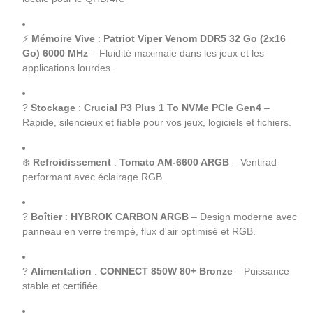
⚡
Mémoire Vive
:
Patriot Viper Venom DDR5 32 Go (2x16
Go) 6000 MHz
– Fluidité maximale dans les jeux et les
applications lourdes.
?
Stockage
:
Crucial P3 Plus 1 To NVMe PCIe Gen4
–
Rapide, silencieux et fiable pour vos jeux, logiciels et fichiers.
❄️
Refroidissement
:
Tomato AM-6600 ARGB
– Ventirad
performant avec éclairage RGB.
?️
Boîtier
:
HYBROK CARBON ARGB
– Design moderne avec
panneau en verre trempé, flux d'air optimisé et RGB.
?
Alimentation
:
CONNECT 850W 80+ Bronze
– Puissance
stable et certifiée.