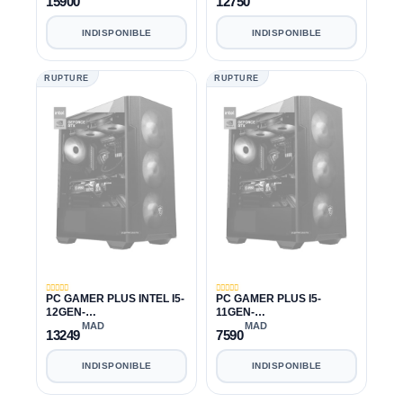
15900
12750
INDISPONIBLE
INDISPONIBLE
RUPTURE
RUPTURE
PC GAMER PLUS INTEL I5-
PC GAMER PLUS I5-
12GEN-
11GEN-
12400F|32GB|1TB|RTX
11400F|16GB|240GB|500G
MAD
MAD
13249
7590
3070 8GB
B|RTX 3050 8GB
INDISPONIBLE
INDISPONIBLE