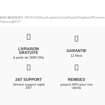
MSI
ASUS
Razer
Logitech
Corsair
HyperX
Gigabyte
HP
Lenovo
NOS MARQUES :
Samsung
NZXT
LIVRAISON
GARANTIE
GRATUITE
12 Mois
à partir de 3000 DHs
24/7 SUPPORT
REMISES
Service support rapid
jusqu'à 40% pour nos
24/7
clients