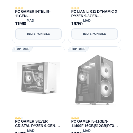
PC GAMER INTEL I9-
PC LIAN LI 011 DYNAMIC X
11GEN-
RYZEN 9-3GEN-
11900K|16GB|1TB|RTX
3950X|32GB|1TB|RTX 3060
MAD
MAD
11990
19750
3060 12GB
12GB
INDISPONIBLE
INDISPONIBLE
RUPTURE
RUPTURE
PC GAMER SILVER
PC GAMER I5-11GEN-
CRISTAL RYZEN 9-GEN-3
11400F|16GB|512GB|RTX
3950X|32GB|1TB|RTX 3070
3070 TI 8GB
MAD
MAD