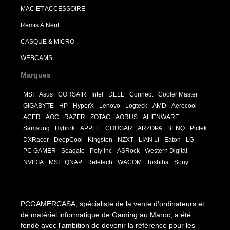
MAC ET ACCESSOIRE
Remis À Neuf
CASQUE & MICRO
WEBCAMS
Marques
MSI
Asus
CORSAIR
Intel
DELL
Connect
Cooler Master
GIGABYTE
HP
HyperX
Lenovo
Logteck
AMD
Aerocool
ACER
AOC
RAZER
ZOTAC
AORUS
ALIENWARE
Samsung
Hybrok
APPLE
COUGAR
ARZOPA
BENQ
Pictek
DXRacer
DeepCool
Kingston
NZXT
LIAN LI
Eaton
LG
PC GAMER
Seagate
Poly Inc
ASRock
Western Digital
NVIDIA
MSI
QNAP
Reletech
WACOM
Toshiba
Sony
PCGAMERCASA, spécialiste de la vente d'ordinateurs et
de matériel informatique de Gaming au Maroc, a été
fondé avec l'ambition de devenir la référence pour les