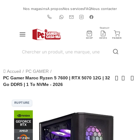
Nos magasins
A propos
Nos services
FAQ
Nous contacter
GRATUIT
SHOP
DEVIS
PANIER
Accueil
PC GAMER
PC Gamer Maroc Ryzen 5 7600 | RTX 5070 12G | 32
Go DDR5 | 1 To NVMe - 2026
RUPTURE