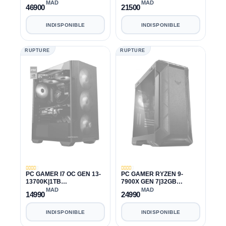
MAD
MAD
46900
21500
INDISPONIBLE
INDISPONIBLE
RUPTURE
RUPTURE
PC GAMER I7 OC GEN 13-
PC GAMER RYZEN 9-
13700K|1TB
7900X GEN 7|32GB
SSD|32GB|RTX 3060
DDR5|4TB|RTX 4070 TI
MAD
MAD
14990
24990
INDISPONIBLE
INDISPONIBLE