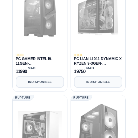
PC GAMER INTEL I9-
PC LIAN LI 011 DYNAMIC X
11GEN-
RYZEN 9-3GEN-
11900K|16GB|1TB|RTX
3950X|32GB|1TB|RTX 3060
MAD
MAD
11990
19750
3060 12GB
12GB
INDISPONIBLE
INDISPONIBLE
RUPTURE
RUPTURE