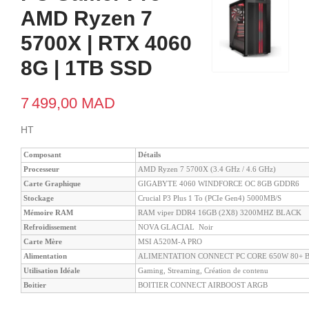
AMD Ryzen 7
5700X | RTX 4060
8G | 1TB SSD
7 499,00 MAD
HT
Composant
Détails
Processeur
AMD Ryzen 7 5700X (3.4 GHz / 4.6 GHz)
Carte Graphique
GIGABYTE 4060 WINDFORCE OC 8GB GDDR6
Stockage
Crucial P3 Plus 1 To (PCIe Gen4) 5000MB/S
Mémoire RAM
RAM viper DDR4 16GB (2X8) 3200MHZ BLACK
Refroidissement
NOVA GLACIAL Noir
Carte Mère
MSI A520M-A PRO
Alimentation
ALIMENTATION CONNECT PC CORE 650W 80+ 
Utilisation Idéale
Gaming, Streaming, Création de contenu
Boitier
BOITIER CONNECT AIRBOOST ARGB