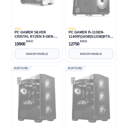
PC GAMER SILVER
PC GAMER I5-11GEN-
CRISTAL RYZEN 9-GEN-3
11400F|16GB|512GB|RTX
3950X|32GB|1TB|RTX 3070
3070 TI 8GB
MAD
MAD
15900
12750
INDISPONIBLE
INDISPONIBLE
RUPTURE
RUPTURE