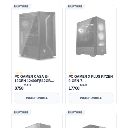
RUPTURE
RUPTURE
PC GAMER CASA I5-
PC GAMER X PLUS RYZEN
12GEN 12400F|512GB
9-GEN-7
SSD|500GB
7900X|128GB|1TB|1TB|RTX
MAD
MAD
8750
17700
HDD|16GB|RTX 3050 8GB
3070 8GB
INDISPONIBLE
INDISPONIBLE
RUPTURE
RUPTURE