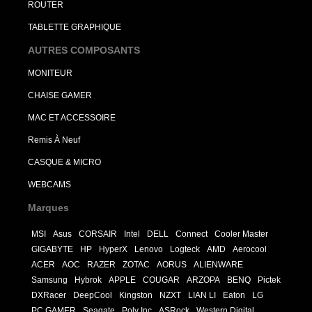
ROUTER
TABLETTE GRAPHIQUE
AUTRES COMPOSANTS
MONITEUR
CHAISE GAMER
MAC ET ACCESSOIRE
Remis À Neuf
CASQUE & MICRO
WEBCAMS
Marques
MSI
Asus
CORSAIR
Intel
DELL
Connect
Cooler Master
GIGABYTE
HP
HyperX
Lenovo
Logteck
AMD
Aerocool
ACER
AOC
RAZER
ZOTAC
AORUS
ALIENWARE
Samsung
Hybrok
APPLE
COUGAR
ARZOPA
BENQ
Pictek
DXRacer
DeepCool
Kingston
NZXT
LIAN LI
Eaton
LG
PC GAMER
Seagate
Poly Inc
ASRock
Western Digital