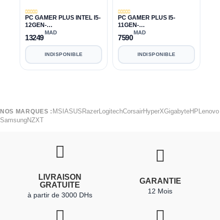
PC GAMER PLUS INTEL I5-
PC GAMER PLUS I5-
12GEN-
11GEN-
12400F|32GB|1TB|RTX
11400F|16GB|240GB|500G
MAD
MAD
13249
7590
3070 8GB
B|RTX 3050 8GB
INDISPONIBLE
INDISPONIBLE
MSI
ASUS
Razer
Logitech
Corsair
HyperX
Gigabyte
HP
Lenovo
NOS MARQUES :
Samsung
NZXT
LIVRAISON
GARANTIE
GRATUITE
12 Mois
à partir de 3000 DHs