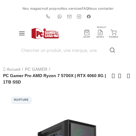
Nos magasins
A propos
Nos services
FAQ
Nous contacter
GRATUIT
SHOP
DEVIS
PANIER
Accueil
PC GAMER
PC Gamer Pro AMD Ryzen 7 5700X | RTX 4060 8G |
1TB SSD
RUPTURE