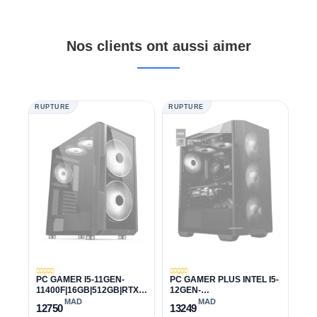
Nos clients ont aussi aimer
RUPTURE
RUPTURE
PC GAMER I5-11GEN-
PC GAMER PLUS INTEL I5-
11400F|16GB|512GB|RTX
12GEN-
3070 TI 8GB
12400F|32GB|1TB|RTX
MAD
MAD
12750
13249
3070 8GB