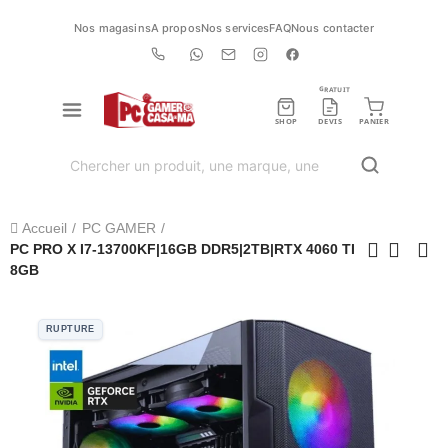
Nos magasins
A propos
Nos services
FAQ
Nous contacter
GRATUIT
SHOP
DEVIS
PANIER
Accueil
PC GAMER
PC PRO X I7-13700KF|16GB DDR5|2TB|RTX 4060 TI
8GB
RUPTURE