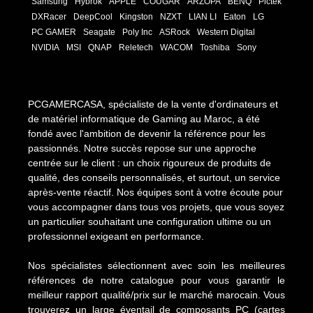
Samsung
Hybrok
APPLE
COUGAR
ARZOPA
BENQ
Pictek
DXRacer
DeepCool
Kingston
NZXT
LIAN LI
Eaton
LG
PC GAMER
Seagate
Poly Inc
ASRock
Western Digital
NVIDIA
MSI
QNAP
Reletech
WACOM
Toshiba
Sony
PCGAMERCASA, spécialiste de la vente d'ordinateurs et
de matériel informatique de Gaming au Maroc, a été
fondé avec l'ambition de devenir la référence pour les
passionnés. Notre succès repose sur une approche
centrée sur le client : un choix rigoureux de produits de
qualité, des conseils personnalisés, et surtout, un service
après-vente réactif. Nos équipes sont à votre écoute pour
vous accompagner dans tous vos projets, que vous soyez
un particulier souhaitant une configuration ultime ou un
professionnel exigeant en performance.
Nos spécialistes sélectionnent avec soin les meilleures
références de notre catalogue pour vous garantir le
meilleur rapport qualité/prix sur le marché marocain. Vous
trouverez un large éventail de composants PC (cartes