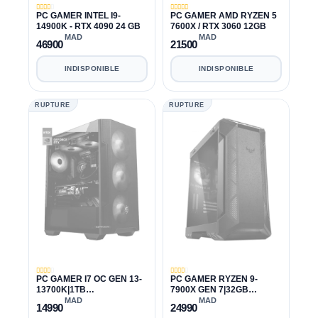
PC GAMER INTEL I9-
PC GAMER AMD RYZEN 5
14900K - RTX 4090 24 GB
7600X / RTX 3060 12GB
MAD
MAD
46900
21500
INDISPONIBLE
INDISPONIBLE
RUPTURE
RUPTURE
PC GAMER I7 OC GEN 13-
PC GAMER RYZEN 9-
13700K|1TB
7900X GEN 7|32GB
SSD|32GB|RTX 3060
DDR5|4TB|RTX 4070 TI
MAD
MAD
14990
24990