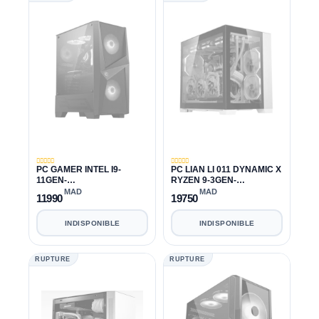
PC GAMER INTEL I9-
PC LIAN LI 011 DYNAMIC X
11GEN-
RYZEN 9-3GEN-
11900K|16GB|1TB|RTX
3950X|32GB|1TB|RTX 3060
MAD
MAD
11990
19750
3060 12GB
12GB
INDISPONIBLE
INDISPONIBLE
RUPTURE
RUPTURE