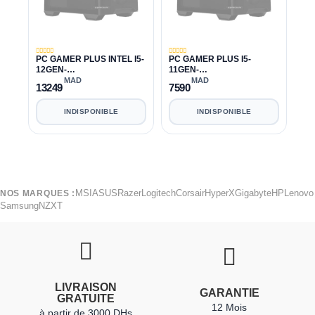
PC GAMER PLUS INTEL I5-
PC GAMER PLUS I5-
12GEN-
11GEN-
12400F|32GB|1TB|RTX
11400F|16GB|240GB|500G
MAD
MAD
13249
7590
3070 8GB
B|RTX 3050 8GB
INDISPONIBLE
INDISPONIBLE
MSI
ASUS
Razer
Logitech
Corsair
HyperX
Gigabyte
HP
Lenovo
NOS MARQUES :
Samsung
NZXT
LIVRAISON
GARANTIE
GRATUITE
12 Mois
à partir de 3000 DHs