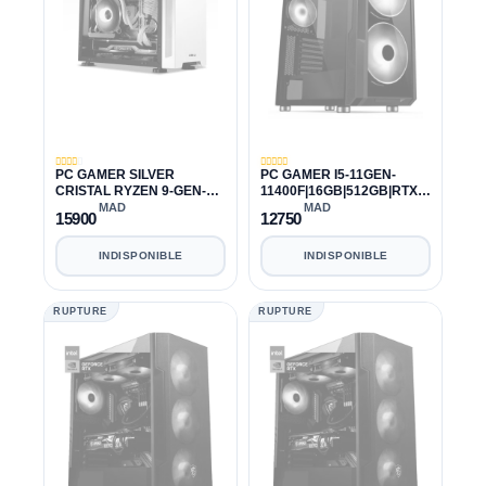
PC GAMER SILVER
PC GAMER I5-11GEN-
CRISTAL RYZEN 9-GEN-3
11400F|16GB|512GB|RTX
3950X|32GB|1TB|RTX 3070
3070 TI 8GB
MAD
MAD
15900
12750
INDISPONIBLE
INDISPONIBLE
RUPTURE
RUPTURE