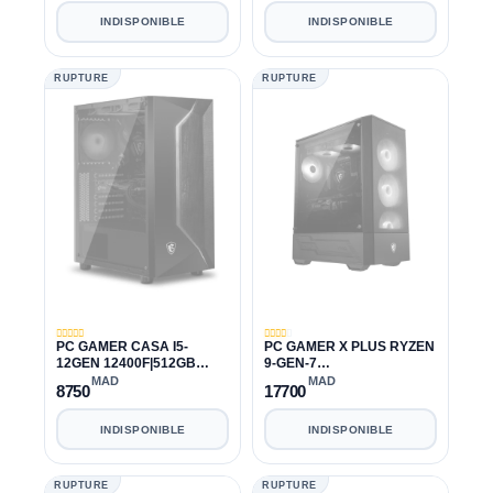
INDISPONIBLE
INDISPONIBLE
RUPTURE
RUPTURE
PC GAMER CASA I5-
PC GAMER X PLUS RYZEN
12GEN 12400F|512GB
9-GEN-7
SSD|500GB
7900X|128GB|1TB|1TB|RTX
MAD
MAD
8750
17700
HDD|16GB|RTX 3050 8GB
3070 8GB
INDISPONIBLE
INDISPONIBLE
RUPTURE
RUPTURE