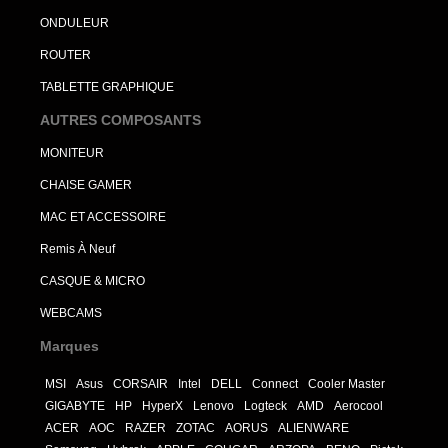
ONDULEUR
ROUTER
TABLETTE GRAPHIQUE
AUTRES COMPOSANTS
MONITEUR
CHAISE GAMER
MAC ET ACCESSOIRE
Remis À Neuf
CASQUE & MICRO
WEBCAMS
Marques
MSI
Asus
CORSAIR
Intel
DELL
Connect
Cooler Master
GIGABYTE
HP
HyperX
Lenovo
Logteck
AMD
Aerocool
ACER
AOC
RAZER
ZOTAC
AORUS
ALIENWARE