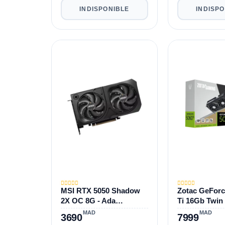
INDISPONIBLE
INDISP
MSI RTX 5050 Shadow
Zotac GeForc
2X OC 8G - Ada
Ti 16Gb Twin
Lovelace - 8Go GDDR6
MAD
MAD
3690
7999