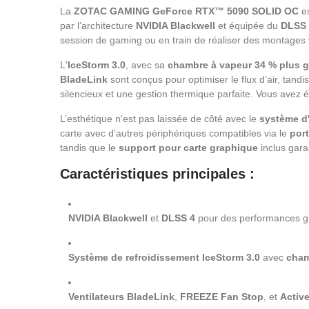
La
ZOTAC GAMING GeForce RTX™ 5090 SOLID OC
es
par l’architecture
NVIDIA Blackwell
et équipée du
DLSS 
session de gaming ou en train de réaliser des montages vi
L'
IceStorm 3.0
, avec sa
chambre à vapeur 34 % plus 
BladeLink
sont conçus pour optimiser le flux d’air, tand
silencieux et une gestion thermique parfaite. Vous avez 
L’esthétique n'est pas laissée de côté avec le
système d
carte avec d’autres périphériques compatibles via le
por
tandis que le
support pour carte graphique
inclus garan
Caractéristiques principales :
NVIDIA Blackwell
et
DLSS 4
pour des performances gr
Système de refroidissement IceStorm 3.0
avec
cham
Ventilateurs BladeLink
,
FREEZE Fan Stop
, et
Active