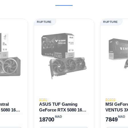
RUPTURE
RUPTURE
tral
ASUS TUF Gaming
MSI GeFor
 5080 16GB
GeForce RTX 5080 16GB
VENTUS 3
ition
GDDR7 OC Edition
MAD
MAD
18700
7849