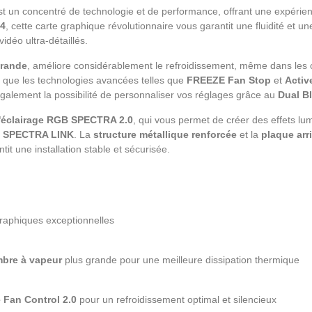
t un concentré de technologie et de performance, offrant une expérien
4
, cette carte graphique révolutionnaire vous garantit une fluidité et u
déo ultra-détaillés.
grande
, améliore considérablement le refroidissement, même dans les c
is que les technologies avancées telles que
FREEZE Fan Stop
et
Activ
également la possibilité de personnaliser vos réglages grâce au
Dual B
'éclairage RGB SPECTRA 2.0
, qui vous permet de créer des effets lu
t SPECTRA LINK
. La
structure métallique renforcée
et la
plaque arr
tit une installation stable et sécurisée.
aphiques exceptionnelles
bre à vapeur
plus grande pour une meilleure dissipation thermique
 Fan Control 2.0
pour un refroidissement optimal et silencieux