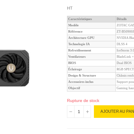
HT
Caractéristiques
Détails
Modèle
ZOTAC GAM
Référence
ZT-B50900J
Architecture GPU
NVIDIA Bla
Technologie IA
DLSS 4
Refroidissement
IceStorm 3.
Ventilateurs
BladeLink +
BIOS
Dual BIOS
Éclairage
RGB SPECTR
Design & Structure
Châssis renf
Accessoires inclus
Support pou
Objectif
Gaming haut
Rupture de stock
AJOUTER AU PAN