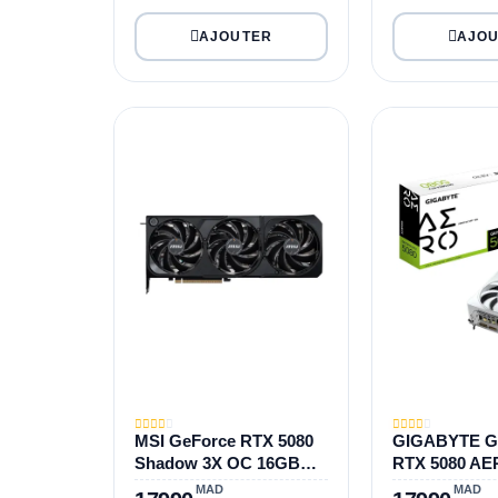
MSI GeForce RTX 5080
GIGABYTE G
Shadow 3X OC 16GB
RTX 5080 AE
GDDR7. BULK
16G
MAD
MAD