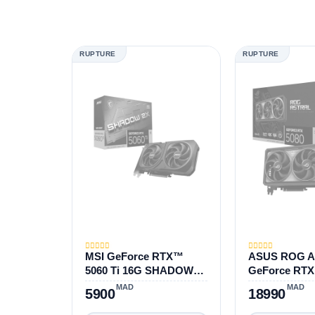
RUPTURE
RUPTURE
MSI GeForce RTX™
ASUS ROG As
5060 Ti 16G SHADOW
GeForce RTX
2X OC PLUS
GDDR7 OC Ed
MAD
MAD
5900
18990