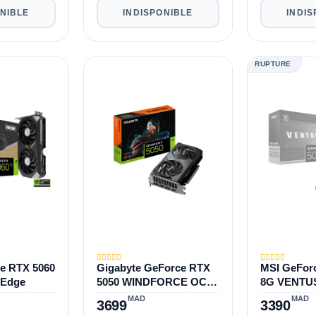
ONIBLE
INDISPONIBLE
INDIS
RUPTURE
e RTX 5060
Gigabyte GeForce RTX
MSI GeFor
 Edge
5050 WINDFORCE OC
8G VENTU
8G
MAD
MAD
3699
3390