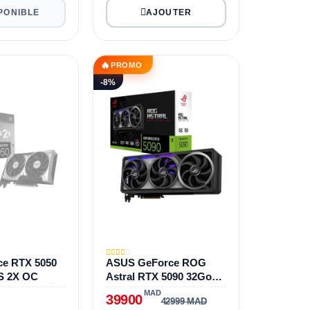
PONIBLE
🔥
PROMO
-8%
ce RTX 5050
ASUS GeForce ROG
S 2X OC
Astral RTX 5090 32Go
GDDR7 OC Edition
MAD
39900
42999 MAD