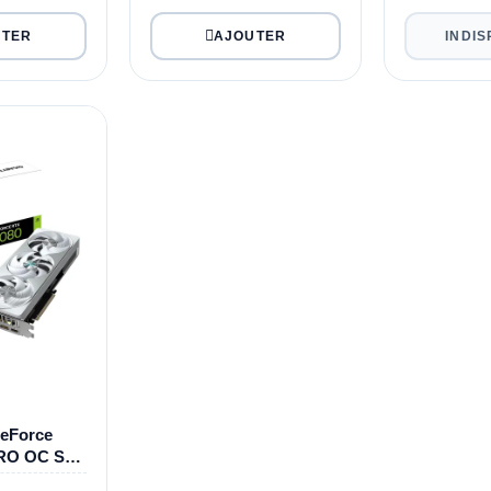
INDIS
eForce
RO OC SFF