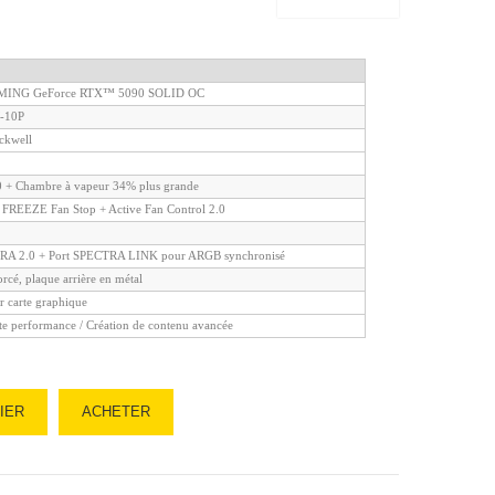
ING GeForce RTX™ 5090 SOLID OC
-10P
ckwell
0 + Chambre à vapeur 34% plus grande
 FREEZE Fan Stop + Active Fan Control 2.0
A 2.0 + Port SPECTRA LINK pour ARGB synchronisé
orcé, plaque arrière en métal
r carte graphique
e performance / Création de contenu avancée
IER
ACHETER