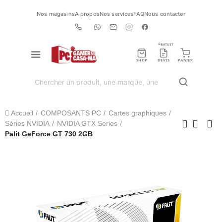
Nos magasins
A propos
Nos services
FAQ
Nous contacter
GRATUIT
SHOP
DEVIS
PANIER
Accueil
COMPOSANTS PC
Cartes graphiques
Séries NVIDIA
NVIDIA GTX Series
Palit GeForce GT 730 2GB