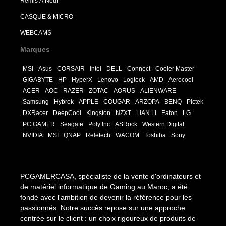
Remis À Neuf
CASQUE & MICRO
WEBCAMS
Marques
MSI
Asus
CORSAIR
Intel
DELL
Connect
Cooler Master
GIGABYTE
HP
HyperX
Lenovo
Logteck
AMD
Aerocool
ACER
AOC
RAZER
ZOTAC
AORUS
ALIENWARE
Samsung
Hybrok
APPLE
COUGAR
ARZOPA
BENQ
Pictek
DXRacer
DeepCool
Kingston
NZXT
LIAN LI
Eaton
LG
PC GAMER
Seagate
Poly Inc
ASRock
Western Digital
NVIDIA
MSI
QNAP
Reletech
WACOM
Toshiba
Sony
PCGAMERCASA, spécialiste de la vente d'ordinateurs et
de matériel informatique de Gaming au Maroc, a été
fondé avec l'ambition de devenir la référence pour les
passionnés. Notre succès repose sur une approche
centrée sur le client : un choix rigoureux de produits de