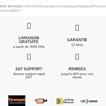
MSI
ASUS
Razer
Logitech
Corsair
HyperX
Gigabyte
HP
Lenovo
NOS MARQUES :
Samsung
NZXT
LIVRAISON
GARANTIE
GRATUITE
12 Mois
à partir de 3000 DHs
24/7 SUPPORT
REMISES
Service support rapid
jusqu'à 40% pour nos
24/7
clients