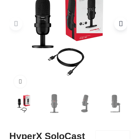
Click to enlarge
HyperX SoloCast