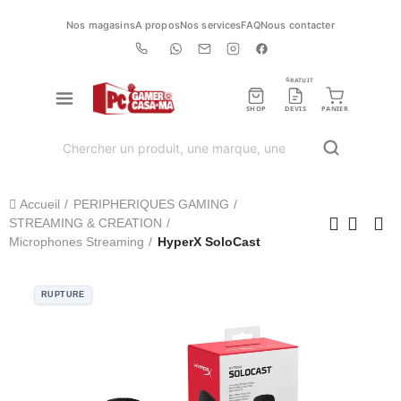
Nos magasins
A propos
Nos services
FAQ
Nous contacter
GRATUIT
SHOP
DEVIS
PANIER
Accueil
PERIPHERIQUES GAMING
STREAMING & CREATION
Microphones Streaming
HyperX SoloCast
RUPTURE