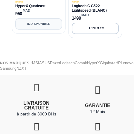
HyperX Quadcast
Logitech G G522
Lightspeed (BLANC)
MAD
950
MAD
1499
INDISPONIBLE
MSI
ASUS
Razer
Logitech
Corsair
HyperX
Gigabyte
HP
Lenovo
NOS MARQUES :
Samsung
NZXT
LIVRAISON
GARANTIE
GRATUITE
12 Mois
à partir de 3000 DHs