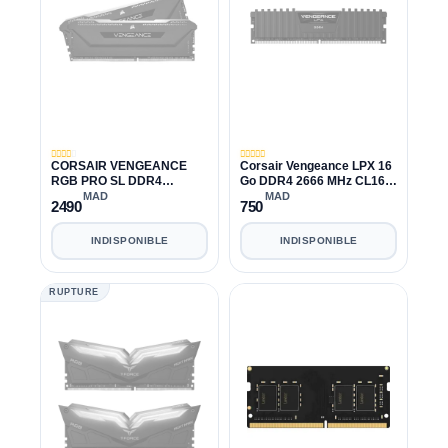
CORSAIR VENGEANCE
Corsair Vengeance LPX 16
RGB PRO SL DDR4
Go DDR4 2666 MHz CL16
3200MHZ 32GB 2x16GB
8x4GB
MAD
MAD
2490
750
CL16
INDISPONIBLE
INDISPONIBLE
RUPTURE