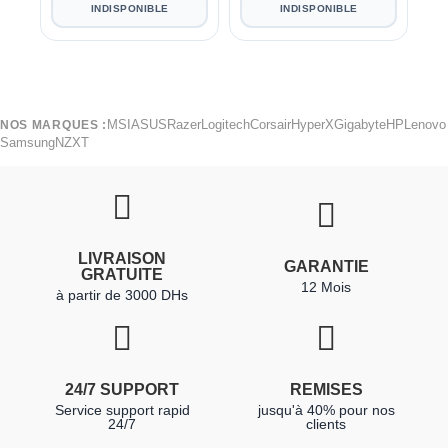
INDISPONIBLE
INDISPONIBLE
MSI
ASUS
Razer
Logitech
Corsair
HyperX
Gigabyte
HP
Lenovo
NOS MARQUES :
Samsung
NZXT
LIVRAISON
GARANTIE
GRATUITE
12 Mois
à partir de 3000 DHs
24/7 SUPPORT
REMISES
Service support rapid
jusqu'à 40% pour nos
24/7
clients