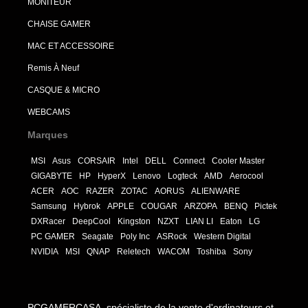
MONITEUR
CHAISE GAMER
MAC ET ACCESSOIRE
Remis À Neuf
CASQUE & MICRO
WEBCAMS
Marques
MSI
Asus
CORSAIR
Intel
DELL
Connect
Cooler Master
GIGABYTE
HP
HyperX
Lenovo
Logteck
AMD
Aerocool
ACER
AOC
RAZER
ZOTAC
AORUS
ALIENWARE
Samsung
Hybrok
APPLE
COUGAR
ARZOPA
BENQ
Pictek
DXRacer
DeepCool
Kingston
NZXT
LIAN LI
Eaton
LG
PC GAMER
Seagate
Poly Inc
ASRock
Western Digital
NVIDIA
MSI
QNAP
Reletech
WACOM
Toshiba
Sony
PCGAMERCASA, spécialiste de la vente d'ordinateurs et