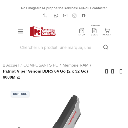
Nos magasins
A propos
Nos services
FAQ
Nous contacter
GRATUIT
SHOP
DEVIS
PANIER
Accueil
COMPOSANTS PC
Memoire RAM
Patriot Viper Venom DDR5 64 Go (2 x 32 Go)
6000Mhz
RUPTURE