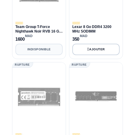
Team Group T-Force
Lexar 8 Go DDR4 3200
Nighthawk Noir RVB 16 Go
MHz SODIMM
(2X8 Go) 3600 MHz CL18
MAD
MAD
1600
350
INDISPONIBLE
RUPTURE
RUPTURE