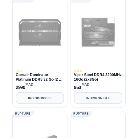
Corsair Dominator
Viper Steel DDR4 3200MHz
Platinum DDR5 32 Go (2 x
16Go (2x8Go)
16 Go) 6200 MHz CL36
MAD
MAD
2990
950
INDISPONIBLE
INDISPONIBLE
RUPTURE
RUPTURE