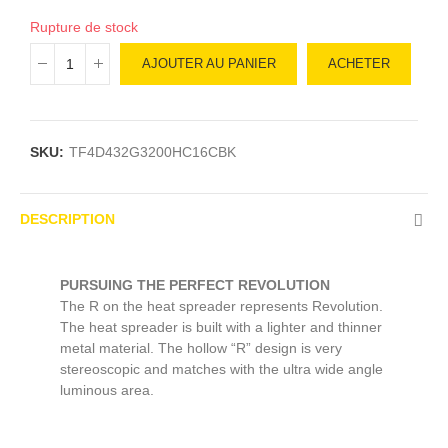
Rupture de stock
AJOUTER AU PANIER
ACHETER
SKU:
TF4D432G3200HC16CBK
DESCRIPTION
PURSUING THE PERFECT REVOLUTION
The R on the heat spreader represents Revolution.
The heat spreader is built with a lighter and thinner
metal material. The hollow “R” design is very
stereoscopic and matches with the ultra wide angle
luminous area.