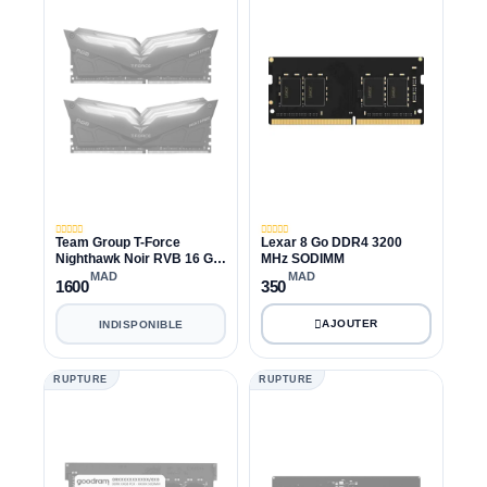
Team Group T-Force
Lexar 8 Go DDR4 3200
Nighthawk Noir RVB 16 Go
MHz SODIMM
(2X8 Go) 3600 MHz CL18
MAD
MAD
1600
350
INDISPONIBLE
RUPTURE
RUPTURE