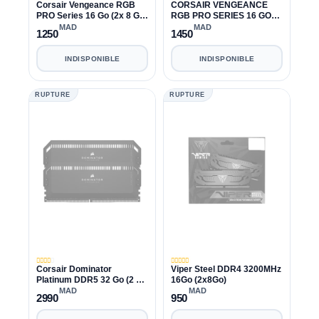
Corsair Vengeance RGB
CORSAIR VENGEANCE
PRO Series 16 Go (2x 8 Go)
RGB PRO SERIES 16 GO
DDR4 3600 MHz CL18
DDR4 3600 MHZ CL18
MAD
MAD
1250
1450
INDISPONIBLE
INDISPONIBLE
RUPTURE
RUPTURE
Corsair Dominator
Viper Steel DDR4 3200MHz
Platinum DDR5 32 Go (2 x
16Go (2x8Go)
16 Go) 6200 MHz CL36
MAD
MAD
2990
950