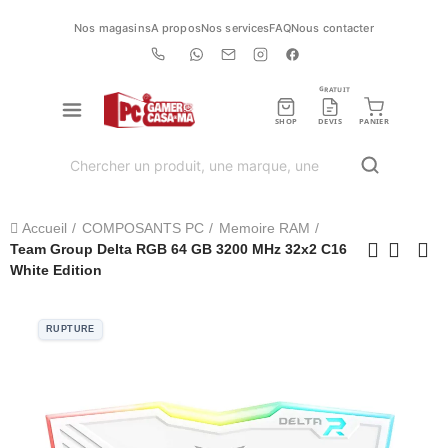
Nos magasins
A propos
Nos services
FAQ
Nous contacter
GRATUIT
SHOP
DEVIS
PANIER
Accueil
COMPOSANTS PC
Memoire RAM
Team Group Delta RGB 64 GB 3200 MHz 32x2 C16
White Edition
RUPTURE