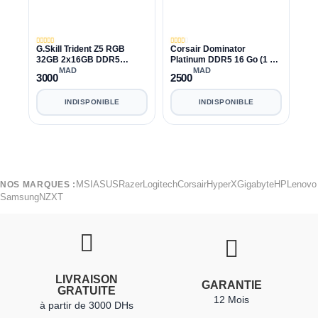
G.Skill Trident Z5 RGB
Corsair Dominator
32GB 2x16GB DDR5
Platinum DDR5 16 Go (1 x
6000Mhz C40
16 Go) 5200 MHz CL40
MAD
MAD
3000
2500
INDISPONIBLE
INDISPONIBLE
MSI
ASUS
Razer
Logitech
Corsair
HyperX
Gigabyte
HP
Lenovo
NOS MARQUES :
Samsung
NZXT
LIVRAISON
GARANTIE
GRATUITE
12 Mois
à partir de 3000 DHs