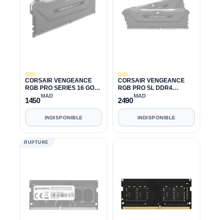
CORSAIR VENGEANCE
CORSAIR VENGEANCE
RGB PRO SERIES 16 GO
RGB PRO SL DDR4
DDR4 3600 MHZ CL18
3200MHZ 32GB 2x16GB
MAD
MAD
1450
2490
CL16
INDISPONIBLE
INDISPONIBLE
RUPTURE