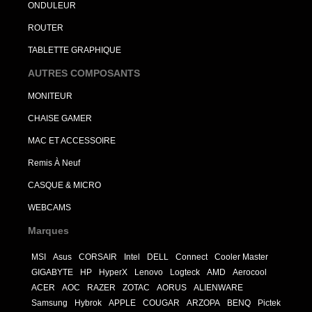
ONDULEUR
ROUTER
TABLETTE GRAPHIQUE
AUTRES COMPOSANTS
MONITEUR
CHAISE GAMER
MAC ET ACCESSOIRE
Remis À Neuf
CASQUE & MICRO
WEBCAMS
Marques
MSI
Asus
CORSAIR
Intel
DELL
Connect
Cooler Master
GIGABYTE
HP
HyperX
Lenovo
Logteck
AMD
Aerocool
ACER
AOC
RAZER
ZOTAC
AORUS
ALIENWARE
Samsung
Hybrok
APPLE
COUGAR
ARZOPA
BENQ
Pictek