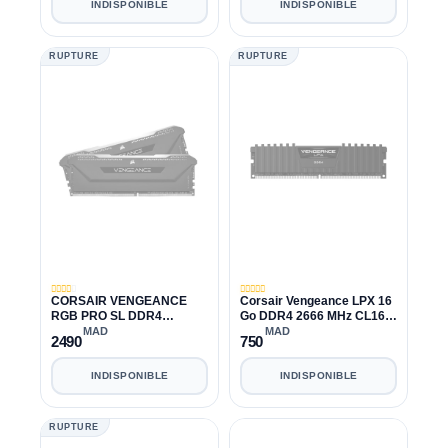
INDISPONIBLE
INDISPONIBLE
RUPTURE
RUPTURE
CORSAIR VENGEANCE
Corsair Vengeance LPX 16
RGB PRO SL DDR4
Go DDR4 2666 MHz CL16
3200MHZ 32GB 2x16GB
8x4GB
MAD
MAD
2490
750
CL16
INDISPONIBLE
INDISPONIBLE
RUPTURE