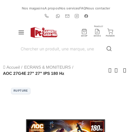
Nos magasins
A propos
Nos services
FAQ
Nous contacter
GRATUIT
SHOP
DEVIS
PANIER
Accueil
ECRANS & MONITEURS
AOC 27G4E 27" 27" IPS 180 Hz
RUPTURE