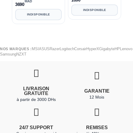
MAD
3690
INDISPONIBLE
INDISPONIBLE
MSI
ASUS
Razer
Logitech
Corsair
HyperX
Gigabyte
HP
Lenovo
NOS MARQUES :
Samsung
NZXT
LIVRAISON
GARANTIE
GRATUITE
12 Mois
à partir de 3000 DHs
24/7 SUPPORT
REMISES