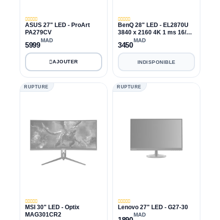
ASUS 27" LED - ProArt
BenQ 28" LED - EL2870U
PA279CV
3840 x 2160 4K 1 ms 16/9
Dalle TN FreeSync HDR -
MAD
MAD
5999
3450
HDMI 2.0/DisplayPort
INDISPONIBLE
RUPTURE
RUPTURE
MSI 30" LED - Optix
Lenovo 27" LED - G27-30
MAG301CR2
MAD
1890