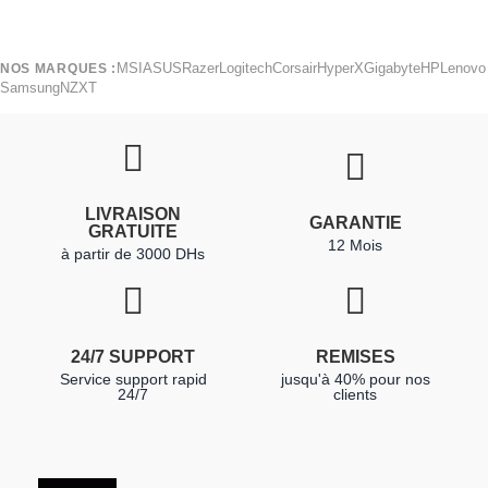
MSI
ASUS
Razer
Logitech
Corsair
HyperX
Gigabyte
HP
Lenovo
NOS MARQUES :
Samsung
NZXT
LIVRAISON
GARANTIE
GRATUITE
12 Mois
à partir de 3000 DHs
24/7 SUPPORT
REMISES
Service support rapid
jusqu'à 40% pour nos
24/7
clients