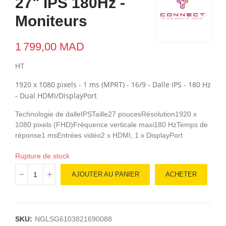
27" IPS 180Hz -
Moniteurs
1 799,00 MAD
HT
1920 x 1080 pixels - 1 ms (MPRT) - 16/9 - Dalle IPS - 180 Hz
- Dual HDMI/DisplayPort
Technologie de dalleIPSTaille27 poucesRésolution1920 x
1080 pixels (FHD)Fréquence verticale maxi180 HzTemps de
réponse1 msEntrées vidéo2 x HDMI, 1 x DisplayPort
Rupture de stock
AJOUTER AU PANIER
ACHETER
SKU:
NGLSG6103821690088