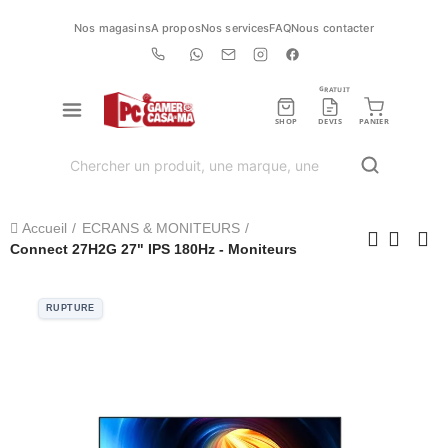
Nos magasins
A propos
Nos services
FAQ
Nous contacter
GRATUIT
SHOP
DEVIS
PANIER
Accueil
ECRANS & MONITEURS
Connect 27H2G 27" IPS 180Hz - Moniteurs
RUPTURE