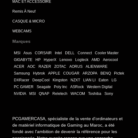
MAC ET ACCESSOIRE
Remis À Neuf
CASQUE & MICRO
WEBCAMS
Marques
MSI
Asus
CORSAIR
Intel
DELL
Connect
Cooler Master
GIGABYTE
HP
HyperX
Lenovo
Logteck
AMD
Aerocool
ACER
AOC
RAZER
ZOTAC
AORUS
ALIENWARE
Samsung
Hybrok
APPLE
COUGAR
ARZOPA
BENQ
Pictek
DXRacer
DeepCool
Kingston
NZXT
LIAN LI
Eaton
LG
PC GAMER
Seagate
Poly Inc
ASRock
Western Digital
NVIDIA
MSI
QNAP
Reletech
WACOM
Toshiba
Sony
PCGAMERCASA, spécialiste de la vente d'ordinateurs et
de matériel informatique de Gaming au Maroc, a été
fondé avec l'ambition de devenir la référence pour les
passionnés. Notre succès repose sur une approche