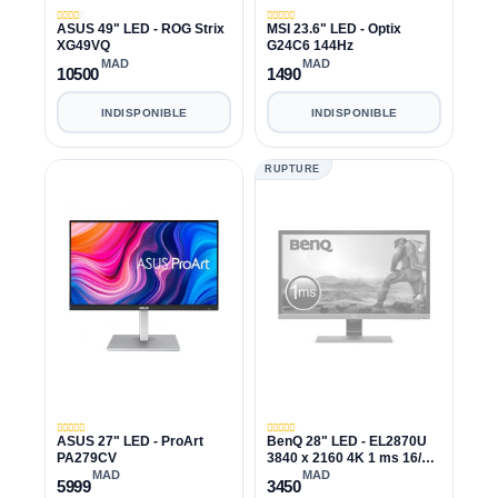
ASUS 49" LED - ROG Strix
MSI 23.6" LED - Optix
XG49VQ
G24C6 144Hz
MAD
MAD
10500
1490
INDISPONIBLE
INDISPONIBLE
RUPTURE
ASUS 27" LED - ProArt
BenQ 28" LED - EL2870U
PA279CV
3840 x 2160 4K 1 ms 16/9
Dalle TN FreeSync HDR -
MAD
MAD
5999
3450
HDMI 2.0/DisplayPort