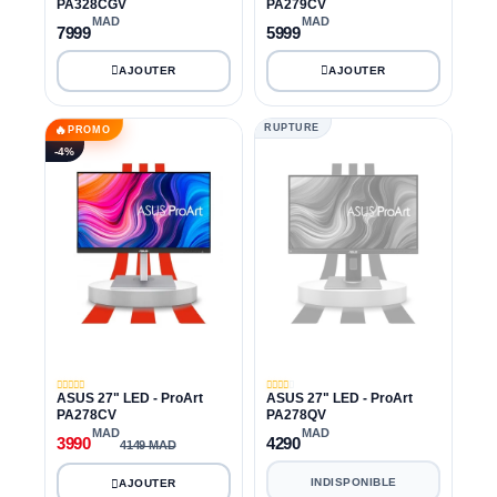
PA328CGV
PA279CV
MAD
MAD
7999
5999
RUPTURE
🔥
PROMO
-4%
ASUS 27" LED - ProArt
ASUS 27" LED - ProArt
PA278CV
PA278QV
MAD
MAD
3990
4290
4149 MAD
INDISPONIBLE