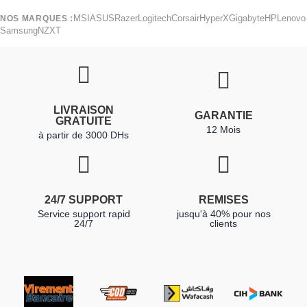
MSI
ASUS
Razer
Logitech
Corsair
HyperX
Gigabyte
HP
Lenovo
NOS MARQUES :
Samsung
NZXT
LIVRAISON
GARANTIE
GRATUITE
12 Mois
à partir de 3000 DHs
24/7 SUPPORT
REMISES
Service support rapid
jusqu'à 40% pour nos
24/7
clients