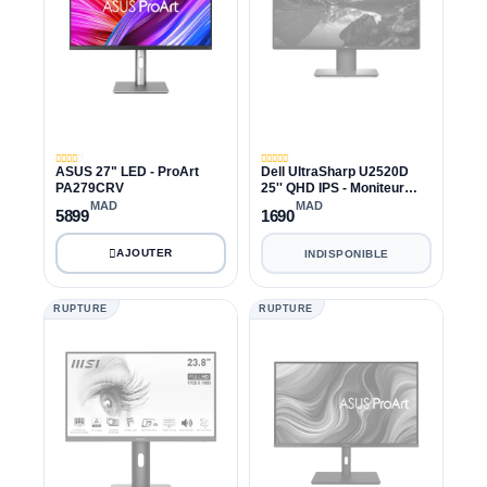
ASUS 27" LED - ProArt
Dell UltraSharp U2520D
PA279CRV
25'' QHD IPS - Moniteur
(Remise à neuf)
MAD
MAD
5899
1690
INDISPONIBLE
RUPTURE
RUPTURE