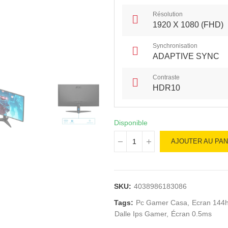
Résolution
1920 X 1080 (FHD)
Synchronisation
ADAPTIVE SYNC
Contraste
HDR10
Disponible
AJOUTER AU PAN
SKU:
4038986183086
Tags:
Pc Gamer Casa
Ecran 144
Dalle Ips Gamer
Écran 0.5ms