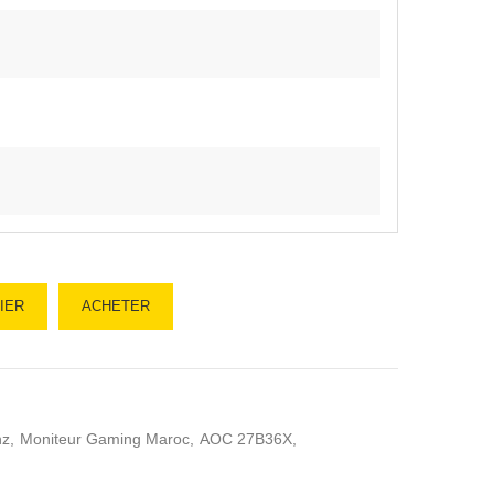
IER
ACHETER
hz
Moniteur Gaming Maroc
AOC 27B36X