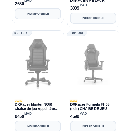
DXRACER P BLACK
MAD
2650
MAD
3999
INDISPONIBLE
INDISPONIBLE
RUPTURE
RUPTURE
DXRacer Master NOIR
DXRacer Formula FH08
chaise de jeu Appui-tête
(noir) CHAISE DE JEU
coulissant, accoudoir en
MAD
MAD
6450
4599
métal 4D, coussin de siège
remplaçable
INDISPONIBLE
INDISPONIBLE