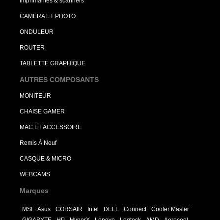
Imprimantes & scanners
CAMERA ET PHOTO
ONDULEUR
ROUTER
TABLETTE GRAPHIQUE
AUTRES COMPOSANTS
MONITEUR
CHAISE GAMER
MAC ET ACCESSOIRE
Remis À Neuf
CASQUE & MICRO
WEBCAMS
Marques
MSI
Asus
CORSAIR
Intel
DELL
Connect
Cooler Master
GIGABYTE
HP
HyperX
Lenovo
Logteck
AMD
Aerocool