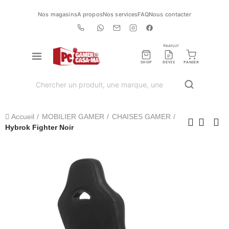
Nos magasins
A propos
Nos services
FAQ
Nous contacter
GRATUIT
SHOP
DEVIS
PANIER
Accueil
MOBILIER GAMER
CHAISES GAMER
Hybrok Fighter Noir