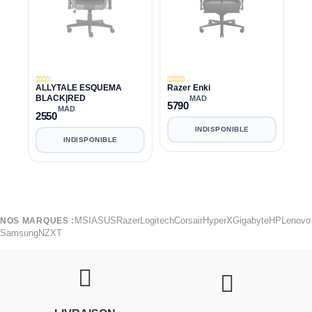
ALLYTALE ESQUEMA
Razer Enki
BLACK|RED
MAD
5790
MAD
2550
INDISPONIBLE
INDISPONIBLE
MSI
ASUS
Razer
Logitech
Corsair
HyperX
Gigabyte
HP
Lenovo
NOS MARQUES :
Samsung
NZXT