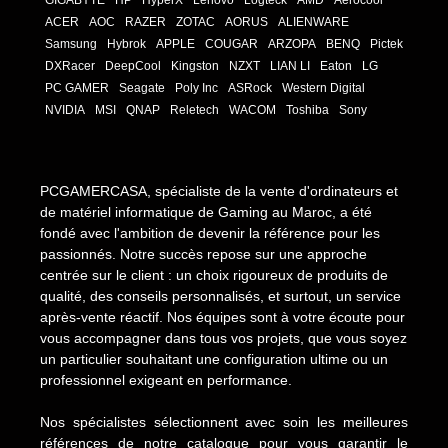
ACER
AOC
RAZER
ZOTAC
AORUS
ALIENWARE
Samsung
Hybrok
APPLE
COUGAR
ARZOPA
BENQ
Pictek
DXRacer
DeepCool
Kingston
NZXT
LIAN LI
Eaton
LG
PC GAMER
Seagate
Poly Inc
ASRock
Western Digital
NVIDIA
MSI
QNAP
Reletech
WACOM
Toshiba
Sony
PCGAMERCASA, spécialiste de la vente d'ordinateurs et
de matériel informatique de Gaming au Maroc, a été
fondé avec l'ambition de devenir la référence pour les
passionnés. Notre succès repose sur une approche
centrée sur le client : un choix rigoureux de produits de
qualité, des conseils personnalisés, et surtout, un service
après-vente réactif. Nos équipes sont à votre écoute pour
vous accompagner dans tous vos projets, que vous soyez
un particulier souhaitant une configuration ultime ou un
professionnel exigeant en performance.
Nos spécialistes sélectionnent avec soin les meilleures
références de notre catalogue pour vous garantir le