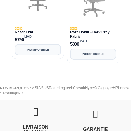
Razer Enki
Razer Iskur - Dark Gray
Fabric
MAD
5790
MAD
5990
INDISPONIBLE
INDISPONIBLE
MSI
ASUS
Razer
Logitech
Corsair
HyperX
Gigabyte
HP
Lenovo
NOS MARQUES :
Samsung
NZXT
LIVRAISON
GARANTIE