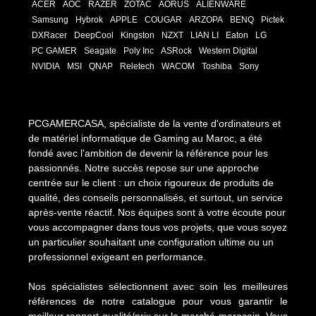
ACER
AOC
RAZER
ZOTAC
AORUS
ALIENWARE
Samsung
Hybrok
APPLE
COUGAR
ARZOPA
BENQ
Pictek
DXRacer
DeepCool
Kingston
NZXT
LIAN LI
Eaton
LG
PC GAMER
Seagate
Poly Inc
ASRock
Western Digital
NVIDIA
MSI
QNAP
Reletech
WACOM
Toshiba
Sony
PCGAMERCASA, spécialiste de la vente d'ordinateurs et
de matériel informatique de Gaming au Maroc, a été
fondé avec l'ambition de devenir la référence pour les
passionnés. Notre succès repose sur une approche
centrée sur le client : un choix rigoureux de produits de
qualité, des conseils personnalisés, et surtout, un service
après-vente réactif. Nos équipes sont à votre écoute pour
vous accompagner dans tous vos projets, que vous soyez
un particulier souhaitant une configuration ultime ou un
professionnel exigeant en performance.
Nos spécialistes sélectionnent avec soin les meilleures
références de notre catalogue pour vous garantir le
meilleur rapport qualité/prix sur le marché marocain. Vous