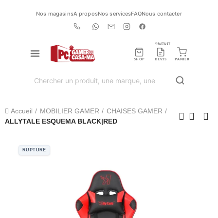
Nos magasins
A propos
Nos services
FAQ
Nous contacter
GRATUIT
SHOP
DEVIS
PANIER
Accueil
MOBILIER GAMER
CHAISES GAMER
ALLYTALE ESQUEMA BLACK|RED
RUPTURE