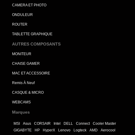
CAMERA ET PHOTO
ONDULEUR
ROUTER
TABLETTE GRAPHIQUE
AUTRES COMPOSANTS
MONITEUR
CHAISE GAMER
MAC ET ACCESSOIRE
Remis À Neuf
CASQUE & MICRO
WEBCAMS
Marques
MSI
Asus
CORSAIR
Intel
DELL
Connect
Cooler Master
GIGABYTE
HP
HyperX
Lenovo
Logteck
AMD
Aerocool