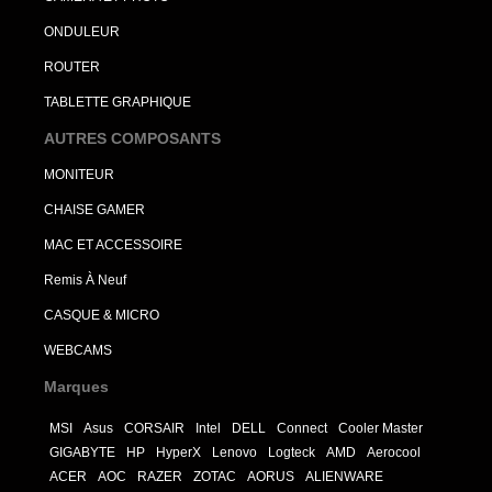
ONDULEUR
ROUTER
TABLETTE GRAPHIQUE
AUTRES COMPOSANTS
MONITEUR
CHAISE GAMER
MAC ET ACCESSOIRE
Remis À Neuf
CASQUE & MICRO
WEBCAMS
Marques
MSI
Asus
CORSAIR
Intel
DELL
Connect
Cooler Master
GIGABYTE
HP
HyperX
Lenovo
Logteck
AMD
Aerocool
ACER
AOC
RAZER
ZOTAC
AORUS
ALIENWARE