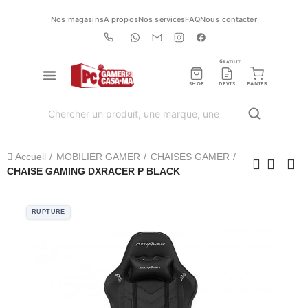
Nos magasins
A propos
Nos services
FAQ
Nous contacter
GRATUIT
SHOP
DEVIS
PANIER
Accueil
MOBILIER GAMER
CHAISES GAMER
CHAISE GAMING DXRACER P BLACK
RUPTURE