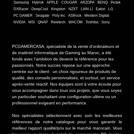
Samsung
Hybrok
APPLE
COUGAR
ARZOPA
BENQ
Pictek
DXRacer
DeepCool
Kingston
NZXT
LIAN LI
Eaton
LG
PC GAMER
Seagate
Poly Inc
ASRock
Western Digital
NVIDIA
MSI
QNAP
Reletech
WACOM
Toshiba
Sony
PCGAMERCASA, spécialiste de la vente d'ordinateurs et
de matériel informatique de Gaming au Maroc, a été
fondé avec l'ambition de devenir la référence pour les
passionnés. Notre succès repose sur une approche
centrée sur le client : un choix rigoureux de produits de
qualité, des conseils personnalisés, et surtout, un service
après-vente réactif. Nos équipes sont à votre écoute pour
vous accompagner dans tous vos projets, que vous soyez
un particulier souhaitant une configuration ultime ou un
professionnel exigeant en performance.
Nos spécialistes sélectionnent avec soin les meilleures
références de notre catalogue pour vous garantir le
meilleur rapport qualité/prix sur le marché marocain. Vous