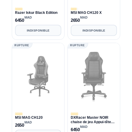
Razer Iskur Black Edition
MSI MAG CH120 X
MAD
MAD
6450
2650
INDISPONIBLE
INDISPONIBLE
RUPTURE
RUPTURE
MSI MAG CH120
DXRacer Master NOIR
chaise de jeu Appui-tête
MAD
2650
coulissant, accoudoir en
MAD
6450
métal 4D, coussin de siège