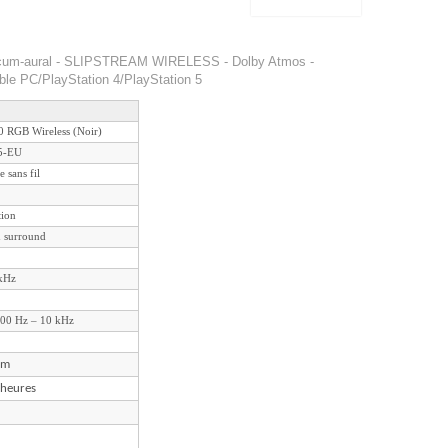
circum-aural - SLIPSTREAM WIRELESS - Dolby Atmos -
ble PC/PlayStation 4/PlayStation 5
0 RGB Wireless (Noir)
5-EU
 sans fil
tion
n surround
 kHz
100 Hz – 10 kHz
 m
 heures