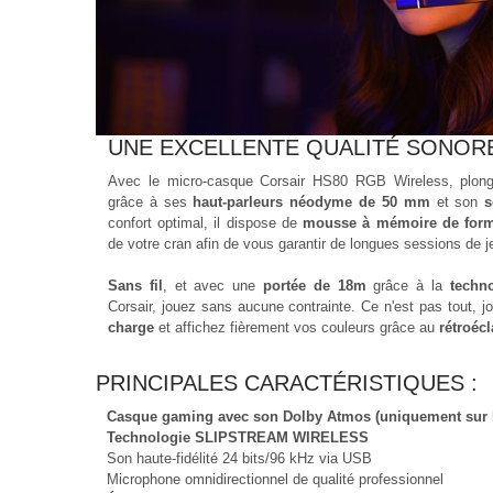
UNE EXCELLENTE QUALITÉ SONOR
Avec le micro-casque Corsair HS80 RGB Wireless, plong
grâce à ses
haut-parleurs néodyme de 50 mm
et son
s
confort optimal, il dispose de
mousse à mémoire de for
de votre cran afin de vous garantir de longues sessions de je
Sans fil
, et avec une
portée de 18m
grâce à la
techn
Corsair, jouez sans aucune contrainte. Ce n'est pas tout, 
charge
et affichez fièrement vos couleurs grâce au
rétroéc
PRINCIPALES CARACTÉRISTIQUES :
Casque gaming avec son Dolby Atmos (uniquement sur
Technologie SLIPSTREAM WIRELESS
Son haute-fidélité 24 bits/96 kHz via USB
Microphone omnidirectionnel de qualité professionnel