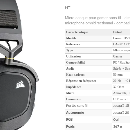
HT
Micro-casque pour gamer sans fil - 
microphone omnidirectionnel - compati
Caractéristique
Détail
Modèle
Corsair HS8
Référence
CA-901123
Type
Micro-casque
Utilisation
Gamer
Compatibilité
PC / PlaySta
Audio
Stéréo + So
Haut-parleurs
50 mm
Réponse en fréquence
20 Hz – 40
Impédance
32 Ohm
Micro
Amovible, 
Connexion
USB sans fil
Portée sans fil
Jusqu’à 18
Autonomie
Jusqu’à 20
RGB
Oui
Poids
367 g