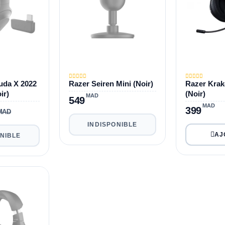
uda X 2022
Razer Seiren Mini (Noir)
Razer Krak
ir)
(Noir)
MAD
549
MAD
399
 MAD
INDISPONIBLE
ONIBLE