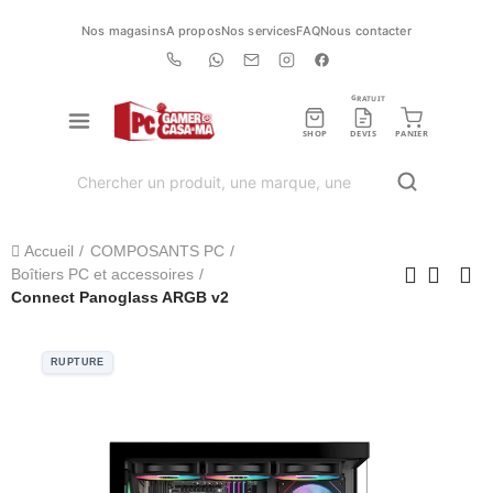
Nos magasins
A propos
Nos services
FAQ
Nous contacter
GRATUIT
SHOP
DEVIS
PANIER
Accueil
COMPOSANTS PC
Boîtiers PC et accessoires
Connect Panoglass ARGB v2
RUPTURE