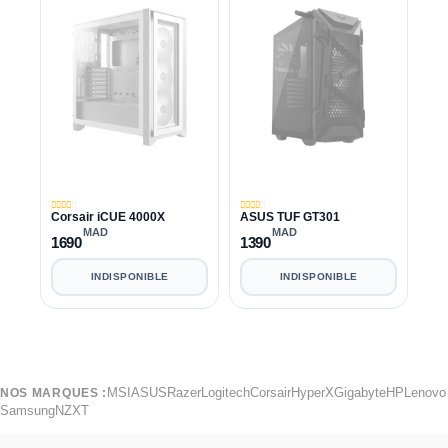
Corsair iCUE 4000X
ASUS TUF GT301
MAD
MAD
1690
1390
INDISPONIBLE
INDISPONIBLE
MSI
ASUS
Razer
Logitech
Corsair
HyperX
Gigabyte
HP
Lenovo
NOS MARQUES :
Samsung
NZXT