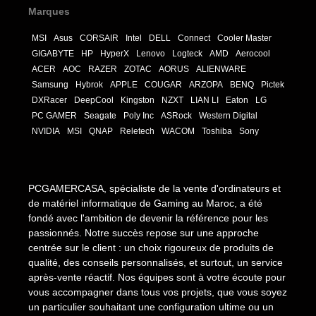
Marques
MSI
Asus
CORSAIR
Intel
DELL
Connect
Cooler Master
GIGABYTE
HP
HyperX
Lenovo
Logteck
AMD
Aerocool
ACER
AOC
RAZER
ZOTAC
AORUS
ALIENWARE
Samsung
Hybrok
APPLE
COUGAR
ARZOPA
BENQ
Pictek
DXRacer
DeepCool
Kingston
NZXT
LIAN LI
Eaton
LG
PC GAMER
Seagate
Poly Inc
ASRock
Western Digital
NVIDIA
MSI
QNAP
Reletech
WACOM
Toshiba
Sony
PCGAMERCASA, spécialiste de la vente d'ordinateurs et
de matériel informatique de Gaming au Maroc, a été
fondé avec l'ambition de devenir la référence pour les
passionnés. Notre succès repose sur une approche
centrée sur le client : un choix rigoureux de produits de
qualité, des conseils personnalisés, et surtout, un service
après-vente réactif. Nos équipes sont à votre écoute pour
vous accompagner dans tous vos projets, que vous soyez
un particulier souhaitant une configuration ultime ou un