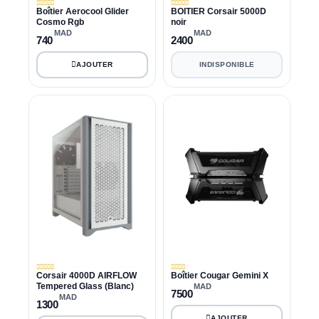
Boîtier Aerocool Glider
BOITIER Corsair 5000D
Cosmo Rgb
noir
MAD
MAD
740
2400
INDISPONIBLE
Corsair 4000D AIRFLOW
Boîtier Cougar Gemini X
Tempered Glass (Blanc)
MAD
7500
MAD
1300