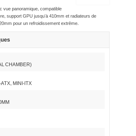
ec vue panoramique, compatible
ère, support GPU jusqu'à 410mm et radiateurs de
0mm pour un refroidissement extrême.
ques
AL CHAMBER)
ATX, MINI-ITX
20MM