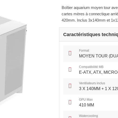
Boîtier aquarium moyen tour av
cartes mères à connectique arri
420mm. Inclus 3x140mm et 1x12
Caractéristiques techni
Format
MOYEN TOUR (DU
Compatibilité MB
E-ATX, ATX, MICRO-
Ventilateurs inclus
3 X 140MM + 1 X 1
GPU Max
410 MM
Watercooling