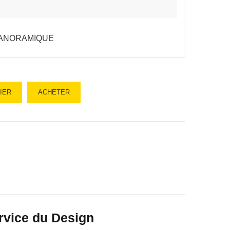
ANORAMIQUE
IER
ACHETER
rvice du Design