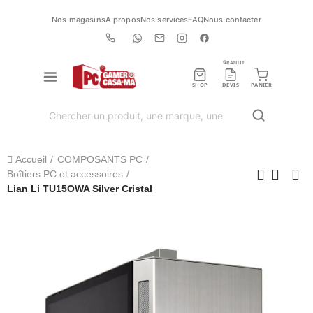
Nos magasins
A propos
Nos services
FAQ
Nous contacter
GRATUIT
SHOP
DEVIS
PANIER
Accueil
COMPOSANTS PC
Boîtiers PC et accessoires
Lian Li TU15OWA Silver Cristal