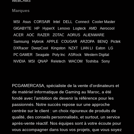
WEBCAMS
Marques
MSI
Asus
CORSAIR
Intel
DELL
Connect
Cooler Master
GIGABYTE
HP
HyperX
Lenovo
Logteck
AMD
Aerocool
ACER
AOC
RAZER
ZOTAC
AORUS
ALIENWARE
Samsung
Hybrok
APPLE
COUGAR
ARZOPA
BENQ
Pictek
DXRacer
DeepCool
Kingston
NZXT
LIAN LI
Eaton
LG
PC GAMER
Seagate
Poly Inc
ASRock
Western Digital
NVIDIA
MSI
QNAP
Reletech
WACOM
Toshiba
Sony
PCGAMERCASA, spécialiste de la vente d'ordinateurs et
de matériel informatique de Gaming au Maroc, a été
fondé avec l'ambition de devenir la référence pour les
passionnés. Notre succès repose sur une approche
centrée sur le client : un choix rigoureux de produits de
qualité, des conseils personnalisés, et surtout, un service
après-vente réactif. Nos équipes sont à votre écoute pour
vous accompagner dans tous vos projets, que vous soyez