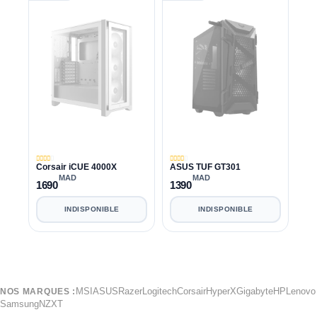
Corsair iCUE 4000X
ASUS TUF GT301
MAD
MAD
1690
1390
INDISPONIBLE
INDISPONIBLE
MSI
ASUS
Razer
Logitech
Corsair
HyperX
Gigabyte
HP
Lenovo
NOS MARQUES :
Samsung
NZXT