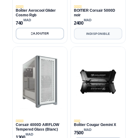
Boîtier Aerocool Glider
BOITIER Corsair 5000D
Cosmo Rgb
noir
MAD
MAD
740
2400
INDISPONIBLE
Corsair 4000D AIRFLOW
Boîtier Cougar Gemini X
Tempered Glass (Blanc)
MAD
7500
MAD
1300