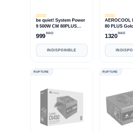
be quiet! System Power
AEROCOOL 
9 500W CM 80PLUS
80 PLUS Gol
Bronze
MAD
MAD
999
1320
INDISPONIBLE
INDISP
RUPTURE
RUPTURE