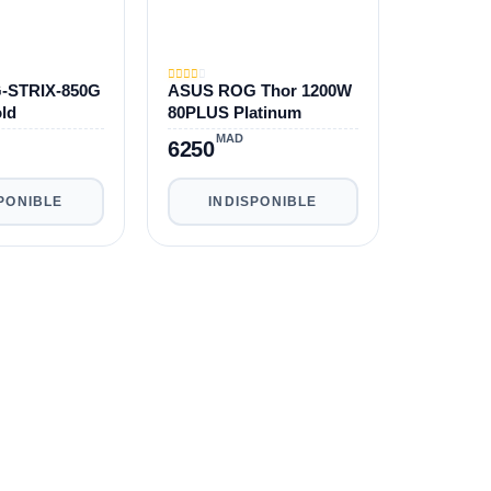
-STRIX-850G
ASUS ROG Thor 1200W
ld
80PLUS Platinum
MAD
6250
PONIBLE
INDISPONIBLE