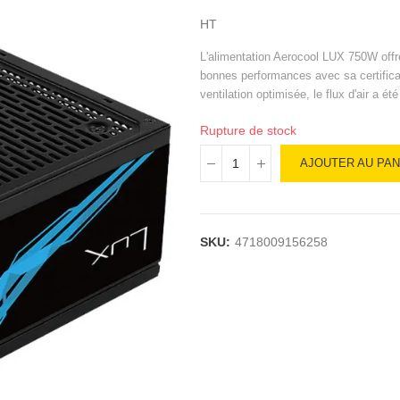
HT
L'alimentation Aerocool LUX 750W offr
bonnes performances avec sa certifica
ventilation optimisée, le flux d'air a 
Rupture de stock
AJOUTER AU PAN
SKU:
4718009156258