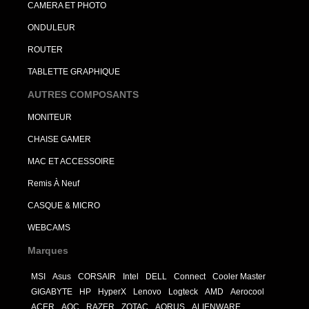
CAMERA ET PHOTO
ONDULEUR
ROUTER
TABLETTE GRAPHIQUE
AUTRES COMPOSANTS
MONITEUR
CHAISE GAMER
MAC ET ACCESSOIRE
Remis À Neuf
CASQUE & MICRO
WEBCAMS
Marques
MSI
Asus
CORSAIR
Intel
DELL
Connect
Cooler Master
GIGABYTE
HP
HyperX
Lenovo
Logteck
AMD
Aerocool
ACER
AOC
RAZER
ZOTAC
AORUS
ALIENWARE