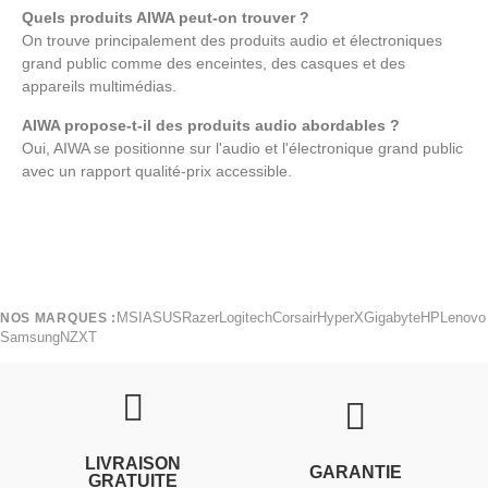
Quels produits AIWA peut-on trouver ?
On trouve principalement des produits audio et électroniques
grand public comme des enceintes, des casques et des
appareils multimédias.
AIWA propose-t-il des produits audio abordables ?
Oui, AIWA se positionne sur l'audio et l'électronique grand public
avec un rapport qualité-prix accessible.
MSI
ASUS
Razer
Logitech
Corsair
HyperX
Gigabyte
HP
Lenovo
NOS MARQUES :
Samsung
NZXT
LIVRAISON
GARANTIE
GRATUITE