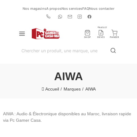
Nos magasins
A propos
Nos services
FAQ
Nous contacter
GRATUIT
SHOP
DEVIS
PANIER
AIWA
Accueil
Marques
AIWA
AIWA : Audio & Électronique disponibles au Maroc, livraison rapide
via Pc Gamer Casa.