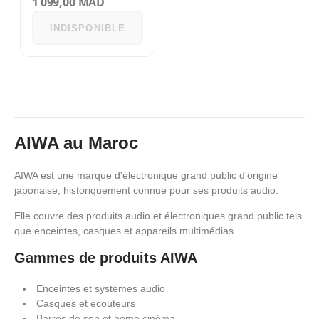
1 099,00 MAD
environnement de travail
1920 x 1080 pixels - 5 ms -
INDISPONIBLE
Format 16|9 75 Hz
VGA|HDMI Backligh…
AIWA au Maroc
AIWA est une marque d'électronique grand public d'origine
japonaise, historiquement connue pour ses produits audio.
Elle couvre des produits audio et électroniques grand public tels
que enceintes, casques et appareils multimédias.
Gammes de produits AIWA
Enceintes et systèmes audio
Casques et écouteurs
Barres de son et home cinéma