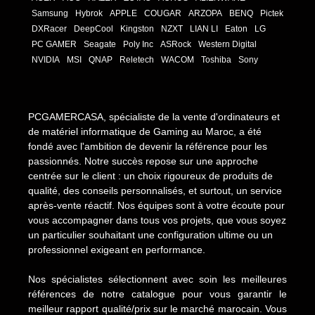
Samsung
Hybrok
APPLE
COUGAR
ARZOPA
BENQ
Pictek
DXRacer
DeepCool
Kingston
NZXT
LIAN LI
Eaton
LG
PC GAMER
Seagate
Poly Inc
ASRock
Western Digital
NVIDIA
MSI
QNAP
Reletech
WACOM
Toshiba
Sony
PCGAMERCASA, spécialiste de la vente d'ordinateurs et
de matériel informatique de Gaming au Maroc, a été
fondé avec l'ambition de devenir la référence pour les
passionnés. Notre succès repose sur une approche
centrée sur le client : un choix rigoureux de produits de
qualité, des conseils personnalisés, et surtout, un service
après-vente réactif. Nos équipes sont à votre écoute pour
vous accompagner dans tous vos projets, que vous soyez
un particulier souhaitant une configuration ultime ou un
professionnel exigeant en performance.
Nos spécialistes sélectionnent avec soin les meilleures
références de notre catalogue pour vous garantir le
meilleur rapport qualité/prix sur le marché marocain. Vous