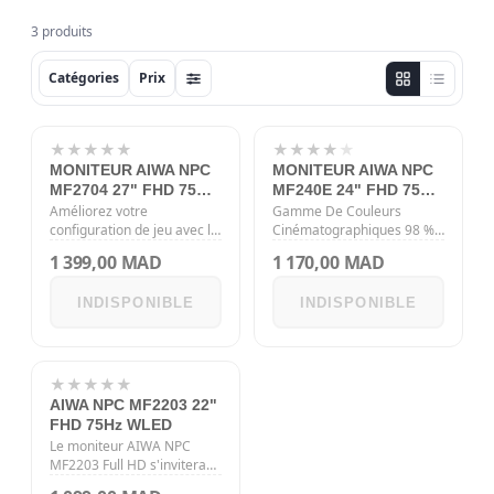
3 produits
Catégories
Prix
★
★
★
★
★
RUPTURE
★
★
★
★
★
RUPTURE
MONITEUR AIWA NPC
MONITEUR AIWA NPC
MF2704 27" FHD 75HZ
MF240E 24" FHD 75HZ
WLED
WLED
Améliorez votre
Gamme De Couleurs
configuration de jeu avec le
Cinématographiques 98 %
NPC-LCD2704 : écran IPS
DCI-P3 Vous pouvez
1 399,00 MAD
1 170,00 MAD
27" FHD, taux de
présenter plus de couleurs
rafraîchissement de 75 Hz,
lorsque vous regardez des
INDISPONIBLE
INDISPONIBLE
temps de réponse de 4 ms.
films, Faire l’expérience
Connectivité HDMI,…
d’effets spéciaux…
★
★
★
★
★
RUPTURE
AIWA NPC MF2203 22"
FHD 75Hz WLED
Le moniteur AIWA NPC
MF2203 Full HD s'invitera
idéalement dans votre