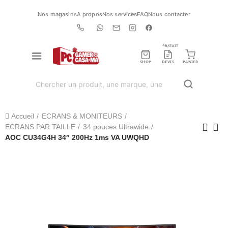
Nos magasins
A propos
Nos services
FAQ
Nous contacter
GRATUIT
SHOP
DEVIS
PANIER
Accueil
ECRANS & MONITEURS
ECRANS PAR TAILLE
34 pouces Ultrawide
AOC CU34G4H 34″ 200Hz 1ms VA UWQHD