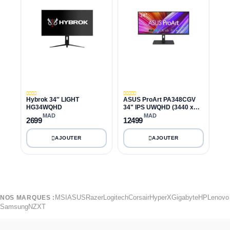
Hybrok 34″ LIGHT
ASUS ProArt PA348CGV
HG34WQHD
34" IPS UWQHD (3440 x
1440) 120Hz 2ms
MAD
MAD
2699
12499
MSI
ASUS
Razer
Logitech
Corsair
HyperX
Gigabyte
HP
Lenovo
NOS MARQUES :
Samsung
NZXT