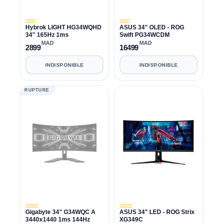
Hybrok LIGHT HG34WQHD
ASUS 34" OLED - ROG
34″ 165Hz 1ms
Swift PG34WCDM
MAD
MAD
2899
16499
INDISPONIBLE
INDISPONIBLE
RUPTURE
Gigabyte 34" G34WQC A
ASUS 34" LED - ROG Strix
3440x1440 1ms 144Hz
XG349C