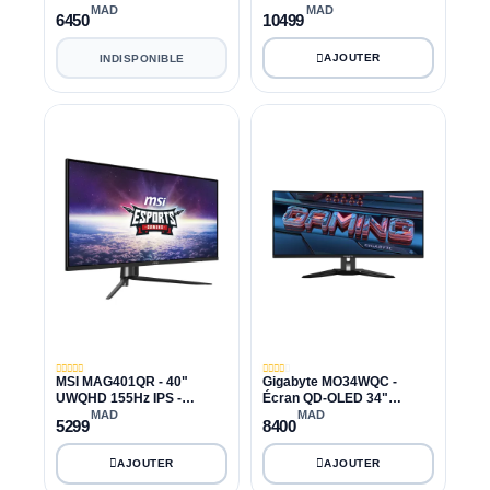
MAD
MAD
6450
10499
INDISPONIBLE
MSI MAG401QR - 40"
Gigabyte MO34WQC -
UWQHD 155Hz IPS -
Écran QD-OLED 34"
Moniteur Gaming Ultrawide
Ultrawide 175Hz 0.03ms
MAD
MAD
5299
8400