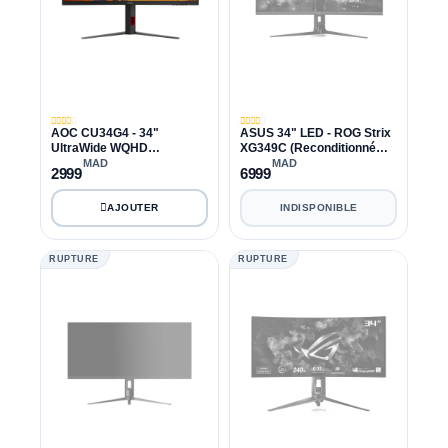
AOC CU34G4 - 34"
ASUS 34" LED - ROG Strix
UltraWide WQHD
XG349C (Reconditionné
3440x1440 - 200Hz - 0.3ms
AVEC EMBALLAGE)
MAD
MAD
2999
6999
- Fast VA Curved 1500R -
HDR10 - Adaptive Sync
INDISPONIBLE
RUPTURE
RUPTURE