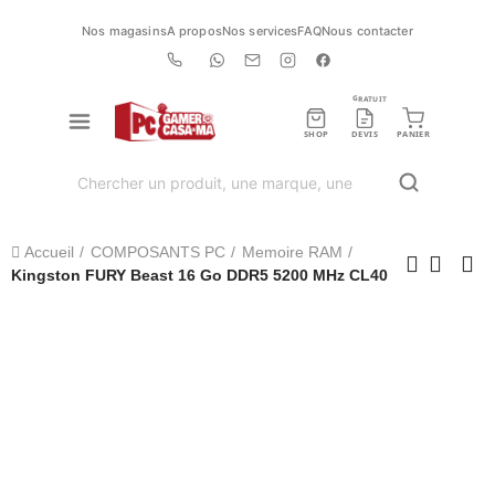
Nos magasins
A propos
Nos services
FAQ
Nous contacter
GRATUIT
SHOP
DEVIS
PANIER
Accueil
COMPOSANTS PC
Memoire RAM
Kingston FURY Beast 16 Go DDR5 5200 MHz CL40