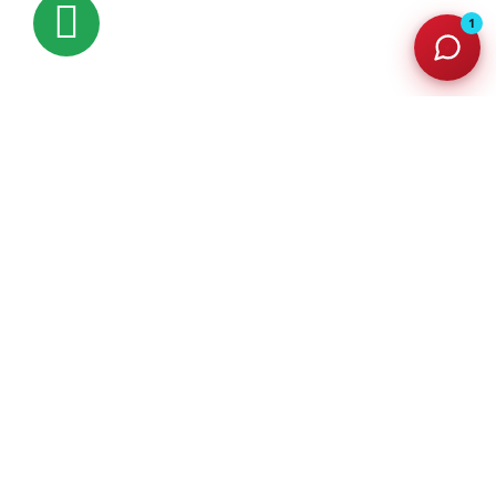
1
Performance à Haute Vitesse
Avec une fréquence de 5200 MHz et un timing de
CL40, la Kingston FURY Beast DDR5 est l'alliée
parfaite pour exploiter pleinement le potentiel de
votre PC. Profitez d'une expérience fluide et rapide,
que ce soit pour le gaming ou le multitâche.